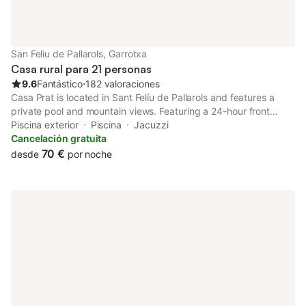
San Feliu de Pallarols, Garrotxa
Casa rural para 21 personas
9.6
Fantástico
⋅
182 valoraciones
Casa Prat is located in Sant Felíu de Pallarols and features a
private pool and mountain views. Featuring a 24-hour front
desk, this property also provides guests with an outdoor
Piscina exterior
Piscina
Jacuzzi
fireplace.
Cancelación gratuita
70 €
desde
por noche