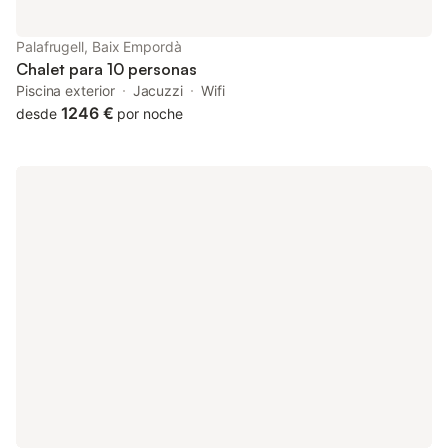
Ubicada a solo 3,6 km de la playa de arena y a 4 km del pueblo
y supermercados, Villa California ofrece una ubicación
Palafrugell, Baix Empordà
privilegiada. El aeropuerto está a 33 km y la estación de tren a
Chalet para 10 personas
20 km, facilitando los desplazamientos
Piscina exterior
Jacuzzi
Wifi
1246 €
desde
por noche