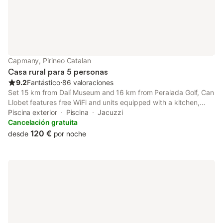
Capmany, Pirineo Catalan
Casa rural para 5 personas
9.2
Fantástico
⋅
86 valoraciones
Set 15 km from Dalí Museum and 16 km from Peralada Golf, Can
Llobet features free WiFi and units equipped with a kitchen,
balcony and seating area. This country house offers free private
Piscina exterior
Piscina
Jacuzzi
parking and luggage storage space.
Cancelación gratuita
120 €
desde
por noche