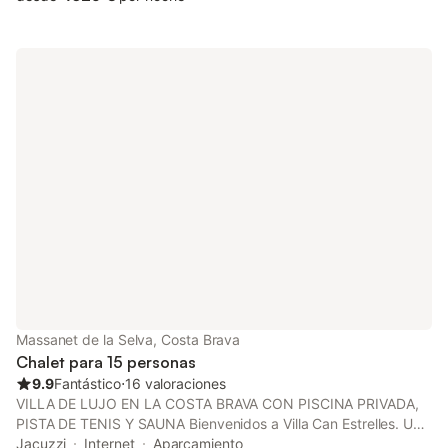
Massanet de la Selva, Costa Brava
Chalet para 15 personas
9.9
Fantástico
⋅
16 valoraciones
VILLA DE LUJO EN LA COSTA BRAVA CON PISCINA PRIVADA,
PISTA DE TENIS Y SAUNA Bienvenidos a Villa Can Estrelles. Una
espectacular masía catalana restaurada con esmero, situada en
Jacuzzi
Internet
Aparcamiento