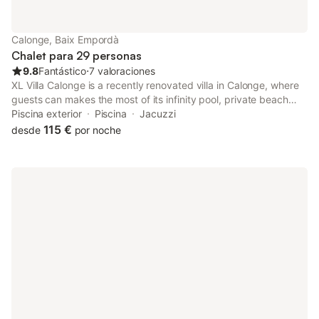
Mediterráneo — las cenas aquí son otro nivel. Porche cubierto
con zona de sofás y comedor de verano junto a la piscina.
3.000 m² de jardín natural en entorno protegido — sin vecinos,
Calonge, Baix Empordà
sin ruidos, solo mar y pinos. Petanca, ping pong
Chalet para 29 personas
9.8
Fantástico
⋅
7 valoraciones
XL Villa Calonge is a recently renovated villa in Calonge, where
guests can makes the most of its infinity pool, private beach
area and garden. This beachfront property offers access to a
Piscina exterior
Piscina
Jacuzzi
patio, free private parking and free WiFi.
115 €
desde
por noche