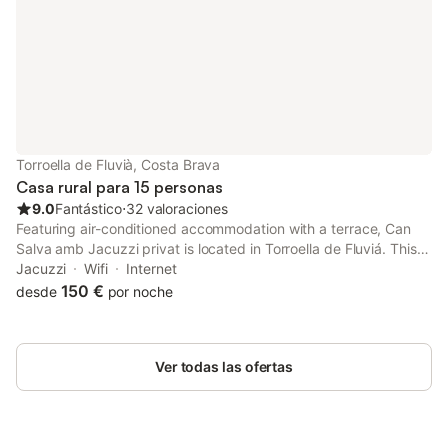
Torroella de Fluvià, Costa Brava
Casa rural para 15 personas
9.0
Fantástico
⋅
32 valoraciones
Featuring air-conditioned accommodation with a terrace, Can
Salva amb Jacuzzi privat is located in Torroella de Fluviá. This
recently renovated country house is located 16 km from Dalí
Jacuzzi
Wifi
Internet
Museum and 23 km from Peralada Golf.
150 €
desde
por noche
Ver todas las ofertas