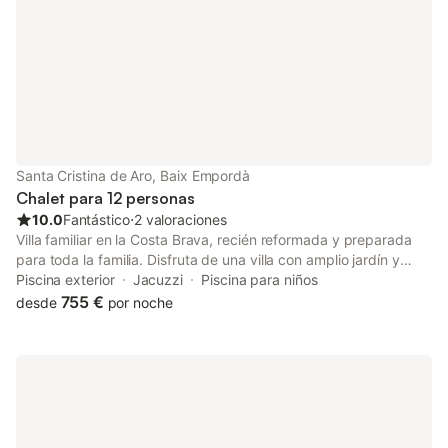
Santa Cristina de Aro, Baix Empordà
Chalet para 12 personas
10.0
Fantástico
⋅
2 valoraciones
Villa familiar en la Costa Brava, recién reformada y preparada
para toda la familia. Disfruta de una villa con amplio jardín y
vistas al mar, piscina, spa y barbacoa, todo listo para alojar
Piscina exterior
Jacuzzi
Piscina para niños
hasta 12 huéspedes. Cuenta con dos habitaciones familiares
755 €
desde
por noche
con capacidad para cinco personas cada una y una habitación
doble en la planta superior, todas con baño privado y ducha. La
casa dispone de aire acondicionado y calefacción en todas las
zonas. También hay un cuarto con lavadora y plancha, además
de un aseo extra fuera de las habitaciones. A tu llegada
encontrarás las habitaciones preparadas, con las camas hechas
y toallas de mano, ducha y piscina disponibles. Hay wifi, Smart