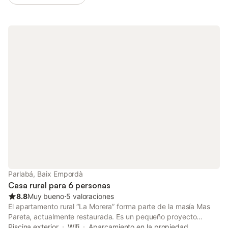
Parlabá, Baix Empordà
Casa rural para 6 personas
8.8
Muy bueno
⋅
5 valoraciones
El apartamento rural “La Morera” forma parte de la masía Mas
Pareta, actualmente restaurada. Es un pequeño proyecto
familiar que ofrece apartamentos rurales donde se comparten la
Piscina exterior
Wifi
Aparcamiento en la propiedad