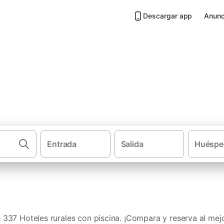
Descargar app
Anunc
on piscina en Provincia de Bar
Entrada
Salida
Huéspe
·
·
Casas rurales
Cataluña
Hoteles ru
337 Hoteles rurales con piscina. ¡Compara y reserva al mejo