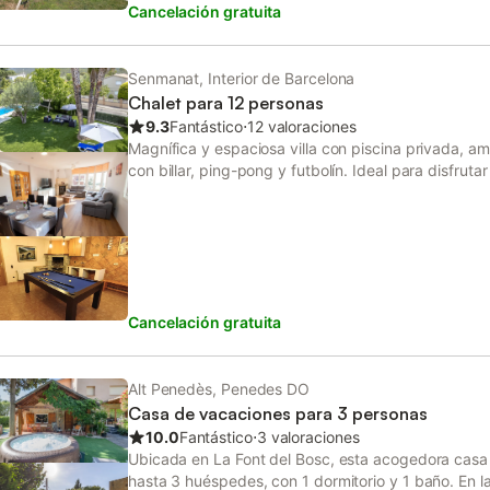
Cancelación gratuita
Senmanat, Interior de Barcelona
Chalet para 12 personas
9.3
Fantástico
⋅
12 valoraciones
Magnífica y espaciosa villa con piscina privada, amp
con billar, ping-pong y futbolín. Ideal para disfrut
entorno natural, a solo 33 km de Barcelona. Con c
huéspedes, la casa está pensada para estancias d
relajarse, compartir y disfrutar: piscina privada, zo
espectacular espacio diáfano de 60 m² que integr
gran isla central. LA VILLA: Esta villa de 350 m² u
tranquila combina espacio, confort y áreas pensad
Cancelación gratuita
grupo. En verano, la casa se disfruta especialmente
con piscina, varias terrazas y zonas de comedor y d
interior, destacan: Una zona de ocio con billar, pin
espacio diáfano de más de 60 m² que integra coc
Alt Penedès, Penedes DO
moderno, luminoso y muy funcional, ideal para coci
Casa de vacaciones para 3 personas
juntos. Perfecta tanto para grupos como para fami
10.0
Fantástico
⋅
3 valoraciones
dispone de 6 habitaciones repartidas en 3 plantas,
Ubicada en La Font del Bosc, esta acogedora cas
para hasta 12 personas: 4 habitaciones con cama d
hasta 3 huéspedes, con 1 dormitorio y 1 baño. En l