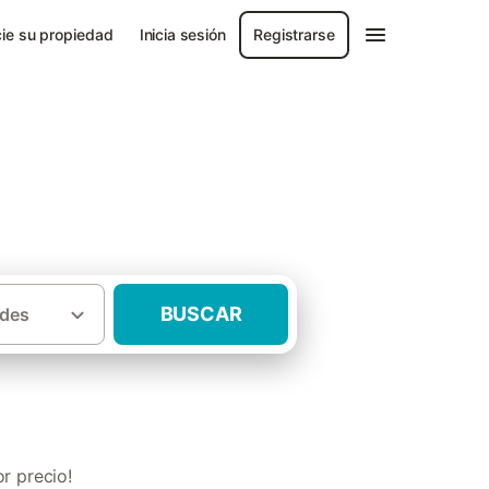
ie su propiedad
Inicia sesión
Registrarse
celona
BUSCAR
des
rales con piscina Provincia de Barcelona
r precio!