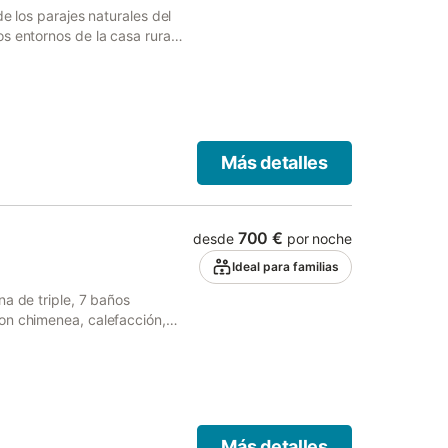
e los parajes naturales del
s entornos de la casa rural
e mediterráneo y disfrutar
tas por distintas rutas, más
eza en su estado más puro,
 cordilleras pre-pirinencas.
Más detalles
700 €
desde
por noche
Ideal para familias
na de triple, 7 baños
on chimenea, calefacción,
 mesa de ping-pong. En el
os, futbolín… Cerca de la casa
cer excursiones a pie o en
muy tranquilo, donde se puede
à.
Más detalles