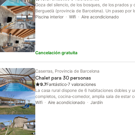
Goza del silencio, de los bosques, de los prados y d
Berguedà (provincia de Barcelona). Un paseo por lo
os permitirán conocer las características del bosqu
Piscina interior
Wifi
Aire acondicionado
de rieras y pozas de agua. Se pueden hacer camina
o menos largas, que os harán descubrir la natural
con toda la riqueza de fauna y flora que ofrecen las
Disfruten del turismo rural.
Cancelación gratuita
Caserras, Provincia de Barcelona
Chalet para 30 personas
9.7
Fantástico
⋅
7 valoraciones
La casa rural dispone de 6 habitaciones dobles y u
completos, cocina-comedor, amplia sala de estar c
TV… En la planta baja hay una sala de juegos, con
Wifi
Aire acondicionado
Jardín
exterior, piscina, barbacoa, mesas y sillas, columpi
se encuentra la iglesia de St. Miquel. Se pueden ha
bici de montaña por senderos señalizados. Lugar 
gozar de una amplia vista panorámica del Bergued