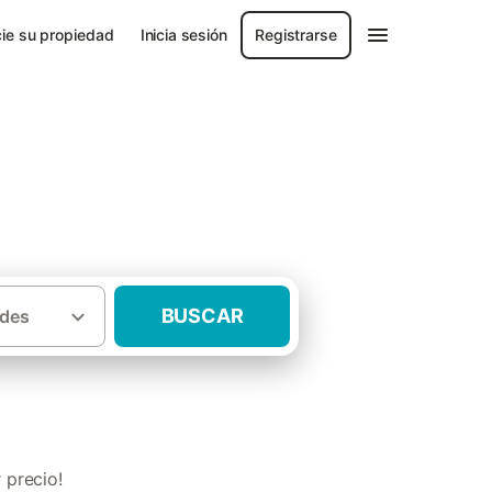
ie su propiedad
Inicia sesión
Registrarse
ona
BUSCAR
des
urales completas Provincia de Barcelona
 precio!