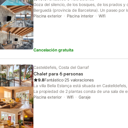
Goza del silencio, de los bosques, de los prados y d
Berguedà (provincia de Barcelona). Un paseo por lo
os permitirán conocer las características del bosqu
Piscina exterior
Piscina interior
Wifi
de rieras y pozas de agua. Se pueden hacer camina
o menos largas, que os harán descubrir la natural
con toda la riqueza de fauna y flora que ofrecen las
Disfruten del turismo rural.
Cancelación gratuita
Casteldefels, Costa del Garraf
Chalet para 6 personas
9.8
Fantástico
⋅
25 valoraciones
La villa Bella Estança está situada en Castelldefels
La propiedad de 2 plantas consta de una sala de es
y 3 baños, por lo que puede alojar a 6 personas. Lo
Piscina exterior
Wifi
Garaje
incluyen Wi-Fi de alta velocidad para hacer video
múltiples servicios de streaming, aire acondiciona
Lo más destacado de este alojamiento es su zona ex
terrazas descubiertas y 2 balcones. Los huéspedes 
piscina, sombrillas y sillas de playa. La propiedad