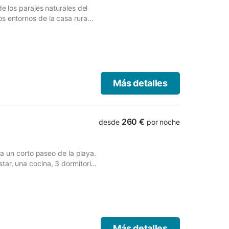
e los parajes naturales del
s entornos de la casa rural
e mediterráneo y disfrutar
tas por distintas rutas, más
eza en su estado más puro,
 cordilleras pre-pirinencas.
Más detalles
260 €
desde
por noche
, a un corto paseo de la playa.
tar, una cocina, 3 dormitorios
s servicios adicionales
llamadas, una smart TV con
do, una lavadora y una cuna.
terior privada con piscina, 2
pueden solicitar toallas de
 está ubicada a 20 km de
Más detalles