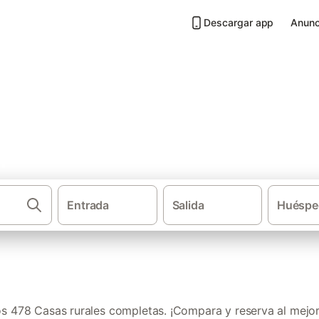
Descargar app
Anunc
pletas en Provincia de Barcel
Entrada
Salida
Huéspe
·
Casas rurales
Casas r
 478 Casas rurales completas. ¡Compara y reserva al mejor