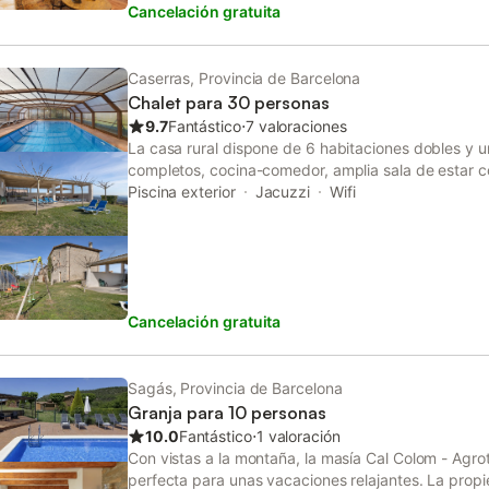
Cancelación gratuita
Barcelona y a 75 km de Tarragona. Cerca de la pr
pueden encontrar una gran variedad de restaurant
hay múltiples opciones para practicar deportes acu
Olímpico. Hay 2 plazas de parking disponibles en l
Caserras, Provincia de Barcelona
Se proporcionan 6 bicicletas a los huéspedes. No 
Chalet para 30 personas
permitido fumar dentro de la propiedad ni celebrar 
9.7
Fantástico
⋅
7 valoraciones
encender los dispositivos de CCTV si los huéspedes
La casa rural dispone de 6 habitaciones dobles y u
completos, cocina-comedor, amplia sala de estar c
TV… En la planta baja hay una sala de juegos, con
Piscina exterior
Jacuzzi
Wifi
exterior, piscina, barbacoa, mesas y sillas, columpi
se encuentra la iglesia de St. Miquel. Se pueden ha
bici de montaña por senderos señalizados. Lugar 
gozar de una amplia vista panorámica del Bergued
Cancelación gratuita
Sagás, Provincia de Barcelona
Granja para 10 personas
10.0
Fantástico
⋅
1 valoración
Con vistas a la montaña, la masía Cal Colom - Agro
perfecta para unas vacaciones relajantes. La prop