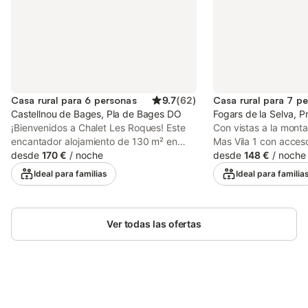
Casa rural para 6 personas
9.7
(
62
)
Casa rural para 7 p
Castellnou de Bages, Pla de Bages DO
Fogars de la Selva, P
¡Bienvenidos a Chalet Les Roques! Este
Con vistas a la monta
encantador alojamiento de 130 m² en
Mas Vila 1 con acces
Castellnou de Bages ofrece
desde
170 €
/
noche
interior en Fogars de
desde
148 €
/
noche
impresionantes vistas a la montaña,
para unas vacaciones
Ideal para familias
Ideal para familia
piscina y una amplia variedad de
propiedad de 126 m²
comodidades para que disfrutéis de una
de estar, una cocina,
estancia inolvidable. El chalet cuenta con
baño, por lo que pued
un acogedor salón con chimenea, cocina
Ver todas las ofertas
personas. Los servici
totalmente equipada, tres dormitorios
incluyen Wi-Fi de alt
confortables, baño con bañera y una sala
para videollamadas), t
de juegos con futbolín, dardos y juegos
acondicionado y lav
de mesa para vuestro entretenimiento.
una mesa de ping-po
También dispone de aire acondicionado.
billar. También hay u
Ahorra hasta un 10% en muchos
Disfrutad de Wi-Fi de alta velocidad y
Este alquiler de vaca