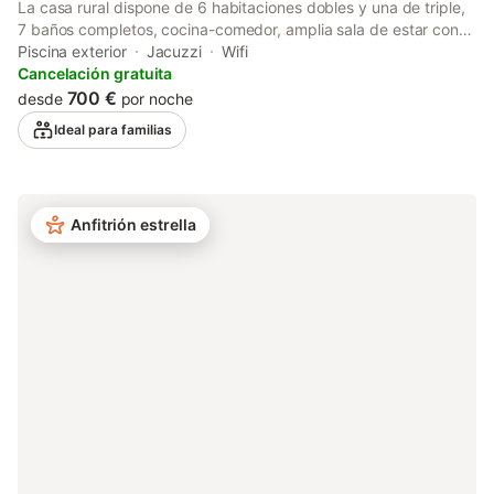
La casa rural dispone de 6 habitaciones dobles y una de triple,
7 baños completos, cocina-comedor, amplia sala de estar con
chimenea, calefacción, TV… En la planta baja hay una sala de
Piscina exterior
Jacuzzi
Wifi
juegos, con mesa de ping-pong. En el exterior, piscina,
Cancelación gratuita
barbacoa, mesas y sillas, columpios, futbolín… Cerca de la casa
700 €
desde
por noche
se encuentra la iglesia de St. Miquel. Se pueden hacer
Ideal para familias
excursiones a pie o en bici de montaña por senderos
señalizados. Lugar muy tranquilo, donde se puede gozar de
una amplia vista panorámica del Berguedà.
Anfitrión estrella