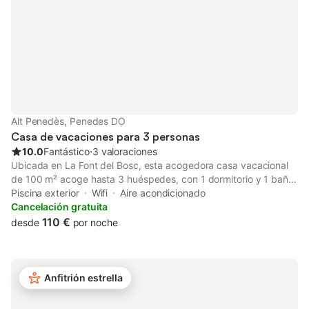
hay lavadora en la propiedad. Servicio de
por un suplemento. 
con u
Alt Penedès, Penedes DO
Casa de vacaciones para 3 personas
10.0
Fantástico
⋅
3 valoraciones
Ubicada en La Font del Bosc, esta acogedora casa vacacional
de 100 m² acoge hasta 3 huéspedes, con 1 dormitorio y 1 baño.
En la sala hay dos sofás reconvertidos en camas individuales.
Piscina exterior
Wifi
Aire acondicionado
Dispondréis de una cocina privada totalmente equipada. Aire
Cancelación gratuita
acondicionado en el salón y ventilador en el dormitorio,
110 €
desde
por noche
calefacción en todas las estancias. Acceso sin escalones en el
interior. Entre otras comodidades, encontraréis Wi-Fi de alta
velocidad apto para videollamadas, espacio de trabajo privado,
televisión con vídeo bajo demanda, juegos de mesa, cafetera,
Anfitrión estrella
lavadora y secadora, cuna, toallas de playa y albornoces.
Chimenea en la sala. En el exterior, podréis relajaros en el jardín