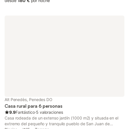
180 €
desde
por noche
relajarse, compartir y disfrutar: piscina privada, zonas exteriores
y un espectacular espacio diáfano de 60 m² que integra cocina
y comedor con una gran isla central. LA VILLA: Esta villa de 350
m² ubicada en una zona residencial tranquila combina espacio,
confort y áreas pensadas para la convivencia en grupo. En
verano, la casa se disfruta especialmente gracias a su jardín
privado con piscina, varias terrazas y zonas de comedor y
descanso al aire libre. En su interior, destacan: Una zona de ocio
con billar, ping-pong y futbolín. Un gran espacio diáfano de más
de 60 m² que integra cocina y comedor en un ambiente
moderno, luminoso y muy funcional, ideal para cocinar,
compartir y pasar tiempo juntos. Perfecta tanto para grupos
como para familias. DISTRIBUCIÓN: La casa dispone de 6
habitaciones repartidas en 3 plantas, ofreciendo espacio y
confort para hasta 12 personas: 4 habitaciones con cama de
matrimonio (1 máster suite): 2 camas de 135x200 cm, 1 de
180x200 cm y 1 de 150x200 cm. 1 habitación con cama de
Alt Penedès, Penedes DO
matrimonio de 135x200 cm + 1 cama individual. 1 habitación
Casa rural para 6 personas
individual. 4
9.9
Fantástico
⋅
5 valoraciones
Casa rodeada de un extenso jardín (1000 m2) y situada en el
extremo del pequeño y tranquilo pueblo de San Juan de