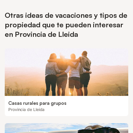
la propiedad). También puede traer su caballo y alojarlo en
nuestras cuadras. Le esperamos. La bañera de hidromasaje se
Otras ideas de vacaciones y tipos de
puede utilizar por un coste adicional y bajo petición. Si desea
traer una mascota, póngase en contacto con el anfitrión con
propiedad que te pueden interesar
antelación.
en Provincia de Lleida
Casas rurales para grupos
Provincia de Lleida