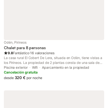
en el momento de su visita, lo que p
Odén, Pirineos
Chalet para 8 personas
9.8
Fantástico
⋅
16 valoraciones
La casa rural El Cobert De Lera, situada en Odèn, tiene vistas a
los Pirineos. La propiedad de 2 plantas consta de una sala de
estar, una cocina totalmente equipada, 4 dormitorios y 3 baños,
Piscina exterior
Wifi
Aparcamiento en la propiedad
así como un aseo adicional, por lo que puede alojar a 8
Cancelación gratuita
personas. Los servicios adicionales incluyen Wi-Fi de alta
320 €
desde
por noche
velocidad (apto para videollamadas), televisión y lavadora.
También hay una mesa de ping-pong. También hay una cuna
disponible. Esta encantadora casa rural dispone de un espacio
exterior privado con piscina, jardín, terraza cubierta, barbacoa
y parque infantil. Perfecta para una escapada vacacional
relajante y llena de diversión. El alojamiento se encuentra a 30