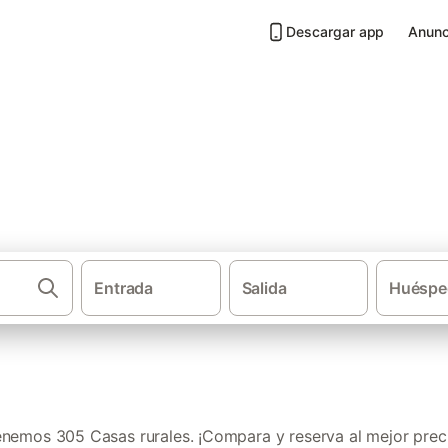
Descargar app
Anunc
rovincia de Lleida
Entrada
Salida
Huéspe
·
Casas rurales
Cat
nemos 305 Casas rurales. ¡Compara y reserva al mejor prec