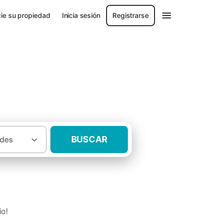
ie su propiedad
Inicia sesión
Registrarse
BUSCAR
des
·
aluña
Casas rurales Provincia de Lleida
io!