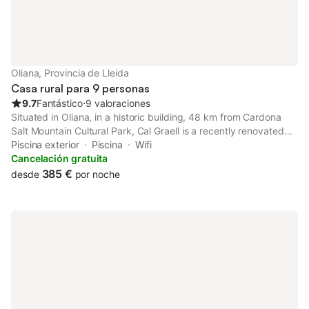
Oliana, Provincia de Lleida
Casa rural para 9 personas
9.7
Fantástico
⋅
9 valoraciones
Situated in Oliana, in a historic building, 48 km from Cardona
Salt Mountain Cultural Park, Cal Graell is a recently renovated
chalet with pool with a view and garden.
Piscina exterior
Piscina
Wifi
Cancelación gratuita
385 €
desde
por noche