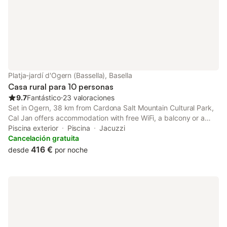
Platja-jardí d'Ogern (Bassella), Basella
Casa rural para 10 personas
9.7
Fantástico
⋅
23 valoraciones
Set in Ogern, 38 km from Cardona Salt Mountain Cultural Park,
Cal Jan offers accommodation with free WiFi, a balcony or a
patio and access to a garden and an outdoor pool. Featuring
Piscina exterior
Piscina
Jacuzzi
room service, this property also provides guests with a picnic
Cancelación gratuita
area.
416 €
desde
por noche