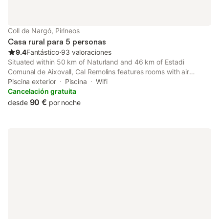
Coll de Nargó, Pirineos
Casa rural para 5 personas
9.4
Fantástico
⋅
93 valoraciones
Situated within 50 km of Naturland and 46 km of Estadi
Comunal de Aixovall, Cal Remolins features rooms with air
conditioning and a private bathroom in Coll de Nargó.
Piscina exterior
Piscina
Wifi
Cancelación gratuita
90 €
desde
por noche