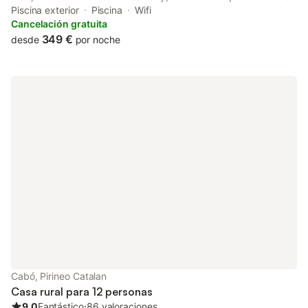
set in Aravell.
Piscina exterior
Piscina
Wifi
Cancelación gratuita
349 €
desde
por noche
Cabó, Pirineo Catalan
Casa rural para 12 personas
9.0
Fantástico
⋅
86 valoraciones