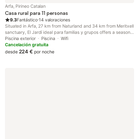
Arfa, Pirineo Catalan
Casa rural para 11 personas
9.3
Fantástico
⋅
14 valoraciones
Situated in Arfa, 27 km from Naturland and 34 km from Meritxell
sanctuary, El Jardí ideal para familias y grupos offers a seasonal
outdoor swimming pool and air conditioning.
Piscina exterior
Piscina
Wifi
Cancelación gratuita
224 €
desde
por noche