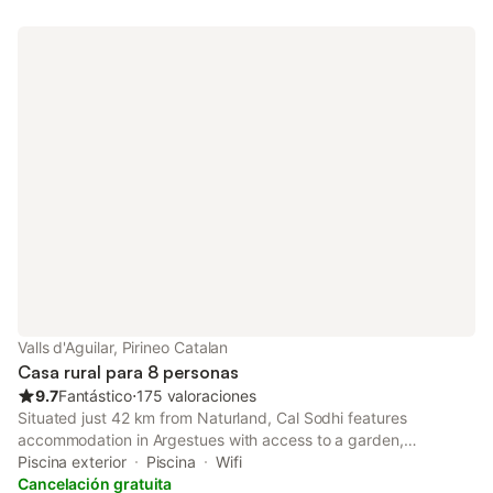
Valls d'Aguilar, Pirineo Catalan
Casa rural para 8 personas
9.7
Fantástico
⋅
175 valoraciones
Situated just 42 km from Naturland, Cal Sodhi features
accommodation in Argestues with access to a garden,
barbecue facilities, as well as a 24-hour front desk. Both free
Piscina exterior
Piscina
Wifi
WiFi and parking on-site are accessible at the country house
Cancelación gratuita