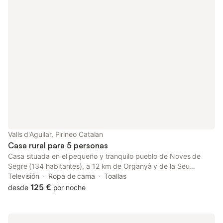
taburetes. 1 Cama de matrimonio. 1 Baño con ducha. Estufa de
pellet. Espacios comunes Amplio jardín. Sala de estar con TV
gran formato Piscina compartida 6 x 4 metros.
Valls d'Aguilar, Pirineo Catalan
Casa rural para 5 personas
Casa situada en el pequeño y tranquilo pueblo de Noves de
Segre (134 habitantes), a 12 km de Organyà y de la Seu
d'Urgell, a 18 km de Coll de Nargó y a 34 km de Andorra.
Televisión
Ropa de cama
Toallas
Distribuida en 3 plantas. Planta baja: Recibidor Planta primera:
125 €
desde
por noche
Comedor con chimenea, Cocina equipada con lavavajillas, horno
de inducción, microondas, nevera, placas de vitrocerámica de
inducción, cafetera de cápsulas tipo Nespresso, tostadora,