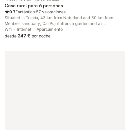
juegos de mesa y equipamiento de juegos al aire libre para
Casa rural para 6 personas
niños en el recinto.
9.7
Fantástico
⋅
57 valoraciones
Situated in Toloríu, 43 km from Naturland and 50 km from
Meritxell sanctuary, Cal Pujol offers a garden and air
conditioning. This property offers access to a balcony, free
Wifi
Internet
Aparcamiento
private parking and free WiFi.
247 €
desde
por noche