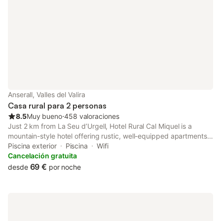
Anserall, Valles del Valira
Casa rural para 2 personas
8.5
Muy bueno
⋅
458 valoraciones
Just 2 km from La Seu d’Urgell, Hotel Rural Cal Miquel is a
mountain-style hotel offering rustic, well-equipped apartments
and charming rooms. It features its own farm yard, a restaurant
Piscina exterior
Piscina
Wifi
and free Wi-Fi.
Cancelación gratuita
69 €
desde
por noche