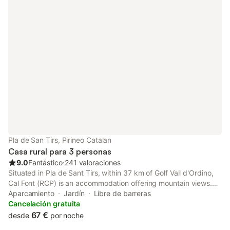
batidora, lavadora y secadora Planta segunda: 1 habitación
cama doble y balcón, 1 habitación 2 camas individuales y 1
baño completo con ducha. Planta tercera: Sala de estar con TV,
1 habitación cama doble, 1 baño completo con ducha y zona
altillo. Wifi de velocidad media (va con tarjeta de móvil, no es
fibra óptica).
Pla de San Tirs, Pirineo Catalan
Casa rural para 3 personas
9.0
Fantástico
⋅
241 valoraciones
Situated in Pla de Sant Tirs, within 37 km of Golf Vall d'Ordino,
Cal Font (RCP) is an accommodation offering mountain views.
With free private parking, the property is 31 km from Naturland
Aparcamiento
Jardín
Libre de barreras
and 38 km from Meritxell sanctuary.
Cancelación gratuita
67 €
desde
por noche