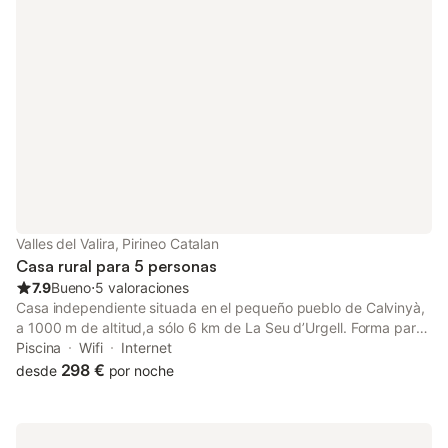
barbacoa privada. Espacios comunes Amplio jardín. Sala de
estar con TV gran formato Piscina compartida 6 x 4 metros.
Valles del Valira, Pirineo Catalan
Casa rural para 5 personas
7.9
Bueno
⋅
5 valoraciones
Casa independiente situada en el pequeño pueblo de Calvinyà,
a 1000 m de altitud,a sólo 6 km de La Seu d’Urgell. Forma parte
de un edificio donde se alquilan habitaciones y está situado en
Piscina
Wifi
Internet
un extremo del pueblo. La casa dispone de patio de uso
298 €
desde
por noche
exclusivo y desde el cual se contemplan unas magníficas vistas
de la comarca. Amplio jardín, huerto y la granja de animales de
corral (ovejas, corderos, gallinas, conejos, patos, perdices, ocas
y pavos reales), son a compartir con el resto de huéspedes de