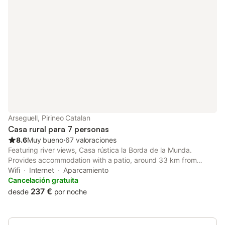
Arseguell, Pirineo Catalan
Casa rural para 7 personas
8.6
Muy bueno
⋅
67 valoraciones
Featuring river views, Casa rústica la Borda de la Munda.
Provides accommodation with a patio, around 33 km from
Naturland. This property offers access to a balcony, free
Wifi
Internet
Aparcamiento
private parking and free WiFi.
Cancelación gratuita
237 €
desde
por noche