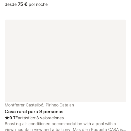
free of charge.
75 €
desde
por noche
Montferrer Castellbó, Pirineo Catalan
Casa rural para 8 personas
9.7
Fantástico
⋅
3 valoraciones
Boasting air-conditioned accommodation with a pool with a
view, mountain view and a balcony, Mas d'en Roqueta CASA is