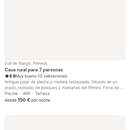
Amplio jardín con barbacoa y juegos infantiles Sala de estar con
TV gran formato Piscina compartida 6 x 4 metros.
Coll de Nargó, Pirineos
Casa rural para 7 personas
8.8
Muy bueno
⋅
10 valoraciones
Antiguo pajar de piedra y madera restaurado. Situado en un
prado, rodeado de bosques y montañas del Pirineo. Finca de 90
hectáreas. Zona exterior privada y vallada con amplio porche.
Piscina
Wifi
Terraza
Finca con 2 casas de igual capacidad: piscina compartida,
150 €
desde
por noche
abierta 01/05 - 30/09 (10 m x 5 m).Barbacoa privada / Paella y
paellera. Distribuida en 2 plantas. Planta baja: la cocina
comedor con chimenea y TV, la cocina equipada con
lavavajillas, horno, vitrocerámica, microondas y otros pequeños
electrodomésticos. 1 habitación cama doble. 1 habitación 2