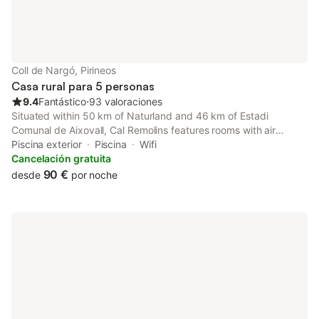
Coll de Nargó, Pirineos
Casa rural para 5 personas
9.4
Fantástico
⋅
93 valoraciones
Situated within 50 km of Naturland and 46 km of Estadi
Comunal de Aixovall, Cal Remolins features rooms with air
conditioning and a private bathroom in Coll de Nargó.
Piscina exterior
Piscina
Wifi
Cancelación gratuita
90 €
desde
por noche