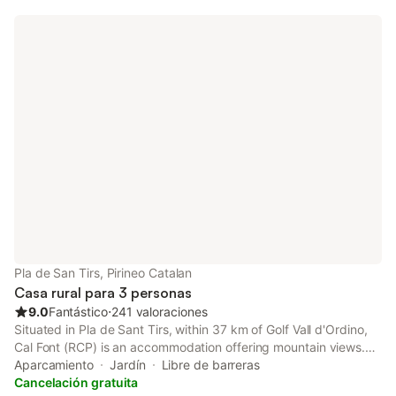
de inducción, microondas, nevera, placas de vitrocerámica de
inducción, cafetera de cápsulas tipo Nespresso, tostadora,
batidora, lavadora y secadora Planta segunda: 1 habitación
cama doble y balcón, 1 habitación 2 camas individuales y 1
baño completo con ducha. Planta tercera: Sala de estar con TV,
1 habitación cama doble, 1 baño completo con ducha y zona
altillo. Wifi de velocidad media (va con tarjeta de móvil, no es
fibra óptica).
Pla de San Tirs, Pirineo Catalan
Casa rural para 3 personas
9.0
Fantástico
⋅
241 valoraciones
Situated in Pla de Sant Tirs, within 37 km of Golf Vall d'Ordino,
Cal Font (RCP) is an accommodation offering mountain views.
With free private parking, the property is 31 km from Naturland
Aparcamiento
Jardín
Libre de barreras
and 38 km from Meritxell sanctuary.
Cancelación gratuita