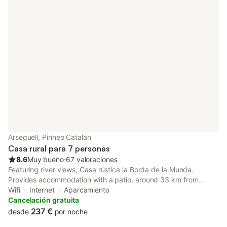
Arseguell, Pirineo Catalan
Casa rural para 7 personas
8.6
Muy bueno
⋅
67 valoraciones
Featuring river views, Casa rústica la Borda de la Munda.
Provides accommodation with a patio, around 33 km from
Naturland. This property offers access to a balcony, free
Wifi
Internet
Aparcamiento
private parking and free WiFi.
Cancelación gratuita
237 €
desde
por noche