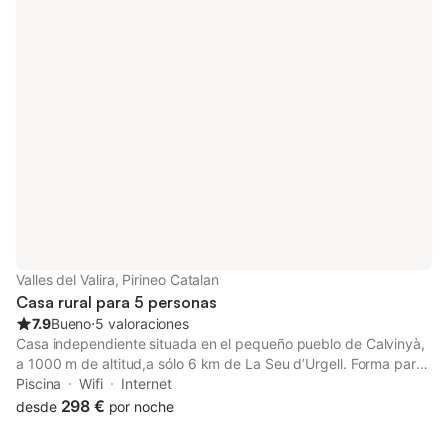
sala de estar con mesa redonda, sofá, Tv y chimenea. 1
Habitación con 1 cama doble. 1 Baño con ducha. Terraza y
barbacoa privada. Espacios comunes Amplio jardín. Sala de
estar con TV gran formato Piscina compartida 6 x 4 metros.
Valles del Valira, Pirineo Catalan
Casa rural para 5 personas
7.9
Bueno
⋅
5 valoraciones
Casa independiente situada en el pequeño pueblo de Calvinyà,
a 1000 m de altitud,a sólo 6 km de La Seu d’Urgell. Forma parte
de un edificio donde se alquilan habitaciones y está situado en
Piscina
Wifi
Internet
un extremo del pueblo. La casa dispone de patio de uso
298 €
desde
por noche
exclusivo y desde el cual se contemplan unas magníficas vistas
de la comarca. Amplio jardín, huerto y la granja de animales de