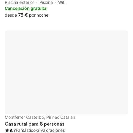
barbecue facilities, as well as a 24-hour front desk. Both free
Piscina exterior
Piscina
Wifi
WiFi and parking on-site are accessible at the country house
Cancelación gratuita
free of charge.
75 €
desde
por noche
Montferrer Castellbó, Pirineo Catalan
Casa rural para 8 personas
9.7
Fantástico
⋅
3 valoraciones