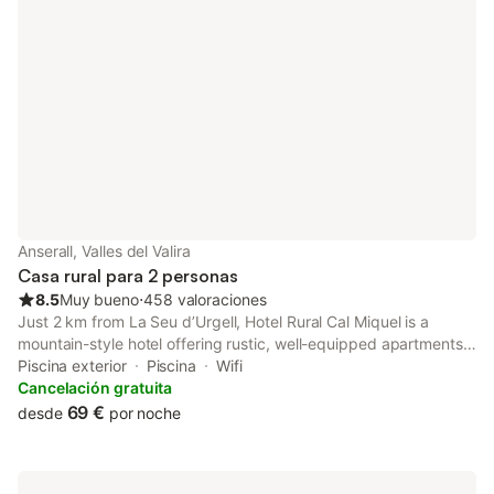
Anserall, Valles del Valira
Casa rural para 2 personas
8.5
Muy bueno
⋅
458 valoraciones
Just 2 km from La Seu d’Urgell, Hotel Rural Cal Miquel is a
mountain-style hotel offering rustic, well-equipped apartments
and charming rooms. It features its own farm yard, a restaurant
Piscina exterior
Piscina
Wifi
and free Wi-Fi.
Cancelación gratuita
69 €
desde
por noche