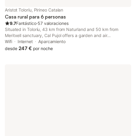
encuentra a 19 km. Los huéspedes pueden disfrutar de
actividades locales como senderismo y ciclismo, además de
Aristot Toloríu, Pirineo Catalan
juegos de mesa y equipamiento de juegos al aire libre para
Casa rural para 6 personas
niños en el recinto.
9.7
Fantástico
⋅
57 valoraciones
Situated in Toloríu, 43 km from Naturland and 50 km from
Meritxell sanctuary, Cal Pujol offers a garden and air
conditioning. This property offers access to a balcony, free
Wifi
Internet
Aparcamiento
private parking and free WiFi.
247 €
desde
por noche