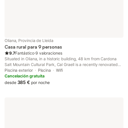
Oliana, Provincia de Lleida
Casa rural para 9 personas
9.7
Fantástico
⋅
9 valoraciones
Situated in Oliana, in a historic building, 48 km from Cardona
Salt Mountain Cultural Park, Cal Graell is a recently renovated
chalet with pool with a view and garden.
Piscina exterior
Piscina
Wifi
Cancelación gratuita
385 €
desde
por noche