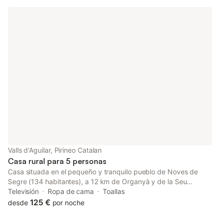
horno, microondas, nevera, y una mesa alta para comer con dos
taburetes. 1 Cama de matrimonio. 1 Baño con ducha. Estufa de
pellet. Espacios comunes Amplio jardín. Sala de estar con TV
gran formato Piscina compartida 6 x 4 metros.
Valls d'Aguilar, Pirineo Catalan
Casa rural para 5 personas
Casa situada en el pequeño y tranquilo pueblo de Noves de
Segre (134 habitantes), a 12 km de Organyà y de la Seu
d'Urgell, a 18 km de Coll de Nargó y a 34 km de Andorra.
Televisión
Ropa de cama
Toallas
Distribuida en 3 plantas. Planta baja: Recibidor Planta primera:
125 €
desde
por noche
Comedor con chimenea, Cocina equipada con lavavajillas, horno