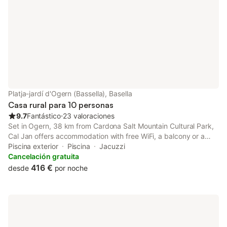
Platja-jardí d'Ogern (Bassella), Basella
Casa rural para 10 personas
9.7
Fantástico
⋅
23 valoraciones
Set in Ogern, 38 km from Cardona Salt Mountain Cultural Park,
Cal Jan offers accommodation with free WiFi, a balcony or a
patio and access to a garden and an outdoor pool. Featuring
Piscina exterior
Piscina
Jacuzzi
room service, this property also provides guests with a picnic
Cancelación gratuita
area.
416 €
desde
por noche