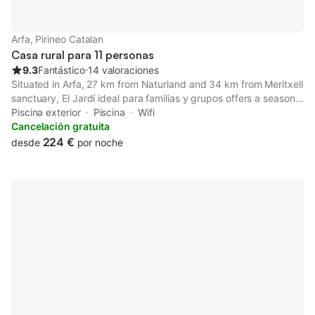
Arfa, Pirineo Catalan
Casa rural para 11 personas
9.3
Fantástico
⋅
14 valoraciones
Situated in Arfa, 27 km from Naturland and 34 km from Meritxell
sanctuary, El Jardí ideal para familias y grupos offers a seasonal
outdoor swimming pool and air conditioning.
Piscina exterior
Piscina
Wifi
Cancelación gratuita
224 €
desde
por noche