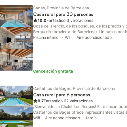
compartidas. Se admiten hasta 2 mascotas. Hay e
guardar bicicletas. No se permiten eventos en la p
Sagás, Provincia de Barcelona
Casa rural para 30 personas
10.0
Fantástico
⋅
3 valoraciones
Goza del silencio, de los bosques, de los prados y d
Berguedà (provincia de Barcelona). Un paseo por lo
os permitirán conocer las características del bosqu
Piscina interior
Wifi
Aire acondicionado
de rieras y pozas de agua. Se pueden hacer camina
o menos largas, que os harán descubrir la natural
con toda la riqueza de fauna y flora que ofrecen las
Disfruten del turismo rural.
Cancelación gratuita
Castellnou de Bages, Provincia de Barcelona
Casa rural para 6 personas
9.7
Fantástico
⋅
62 valoraciones
¡Bienvenidos a Chalet Les Roques! Este encantador
Castellnou de Bages ofrece impresionantes vistas a
amplia variedad de comodidades para que disfrutéi
Wifi
Aire acondicionado
Jardín
El chalet cuenta con un acogedor salón con chimen