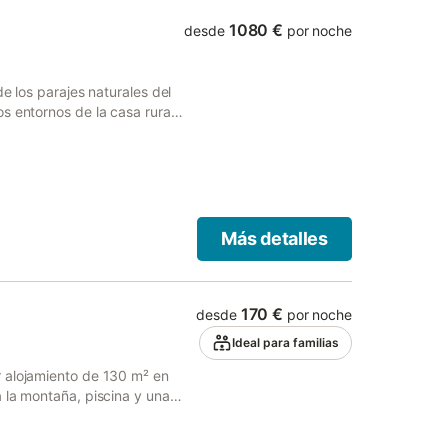
spacio compartido para
ropiedad.
1080 €
desde
por noche
e los parajes naturales del
s entornos de la casa rural
e mediterráneo y disfrutar
tas por distintas rutas, más
eza en su estado más puro,
 cordilleras pre-pirinencas.
Más detalles
170 €
desde
por noche
Ideal para familias
 alojamiento de 130 m² en
 la montaña, piscina y una
s de una estancia inolvidable.
ea, cocina totalmente