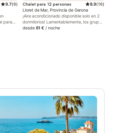
9.7
(
6
)
Chalet para 12 personas
8.9
(
16
)
Lloret de Mar, Provincia de Gerona
en
¡Aire acondicionado disponible solo en 2
al para
dormitorios! Lamentablemente, los grupos
stas a la
de jóvenes (edad promedio igual o inferior
desde
61 €
/
noche
² consta
a 25 años) no están permitidos en esta
bien
residencia vacacional.
s, y
Los
Fi de alta
as),
toallas de
 mesa de
bién hay
dad
vada con
bierta,
l y ducha
sitar el
e
ropiedad.