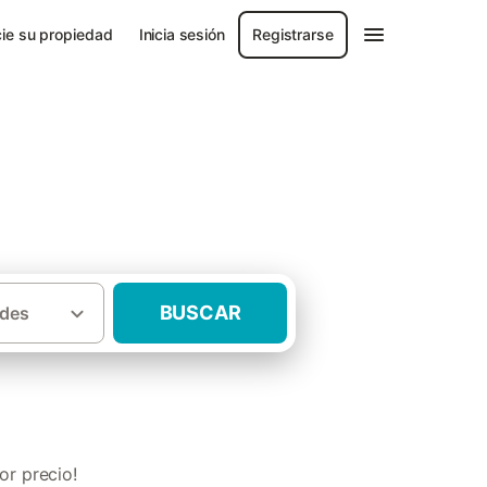
ie su propiedad
Inicia sesión
Registrarse
BUSCAR
des
·
es
Hoteles rurales romanticos Cataluña
or precio!