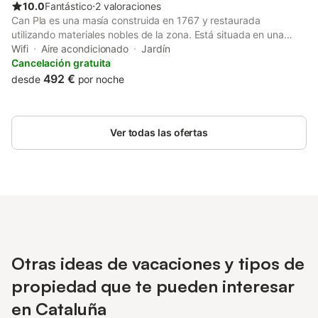
10.0
Fantástico
⋅
2 valoraciones
Can Pla es una masía construida en 1767 y restaurada
utilizando materiales nobles de la zona. Está situada en una
zona completamente aislada, rodeada por el bosque de las
Wifi
Aire acondicionado
Jardín
Guilleries, lo que la convierte en un lugar ideal para descansar y
Cancelación gratuita
desconectar de la rutina diaria. La masía está rodeada de
492 €
desde
por noche
excelentes rutas, tanto para practicar ciclismo de montaña
como para hacer senderismo, ofreciendo múltiples opciones
para los amantes de la naturaleza y el deporte al aire libre. La
Ver todas las ofertas
casa se alquila exclusivamente a un solo grupo, que podrá
disfrutar de todas las instalaciones de manera privada y sin
compartir espacios con otros huéspedes.
Otras ideas de vacaciones y tipos de
propiedad que te pueden interesar
en Cataluña