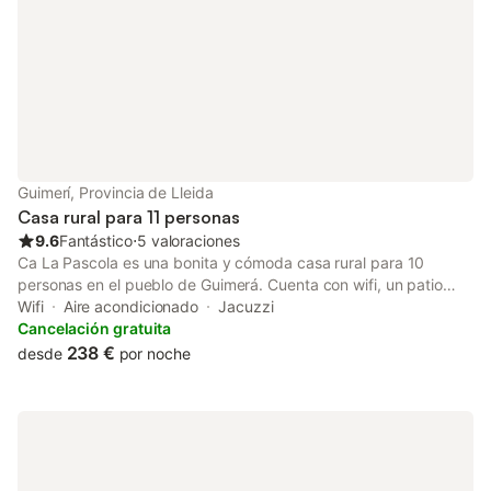
Guimerí, Provincia de Lleida
Casa rural para 11 personas
9.6
Fantástico
⋅
5 valoraciones
Ca La Pascola es una bonita y cómoda casa rural para 10
personas en el pueblo de Guimerá. Cuenta con wifi, un patio
exterior con jacuzzi de 4 plazas, barbacoa y sala de juegos con
Wifi
Aire acondicionado
Jacuzzi
futbolín. En el pueblo hay piscinas municipales. Es perfecta para
Cancelación gratuita
una escapada con amigos o en familia; tanto a mayores como a
238 €
desde
por noche
niños les encanta el jacuzzi. El pueblo de Guimerá es medieval y
muy bonito para perderse por sus callejuelas. La casa de
pueblo, construida en 1910 y restaurada, conserva elementos
originales como las paredes de piedra, el pozo y la antigua
comedora de animales, ahora convertida en comedor. Ofrece
todas las comodidades, incluido un jacuzzi exterior. El