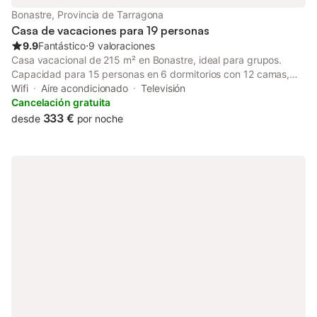
propiedad. Servicio de
Bonastre, Provincia de Tarragona
Casa de vacaciones para 19 personas
9.9
Fantástico
⋅
9 valoraciones
Casa vacacional de 215 m² en Bonastre, ideal para grupos.
Capacidad para 15 personas en 6 dormitorios con 12 camas,
ampliable hasta 19 huéspedes con 2 sofás cama dobles.
Wifi
Aire acondicionado
Televisión
Dispone de 2 salones, uno de ellos sala de juegos, cocina
Cancelación gratuita
totalmente equipada y 3 baños. La vivienda se distribuye en 4
333 €
desde
por noche
plantas. En la planta baja se encuentra el salón–sala de juegos
con futbolín, billar, dardos, barra de bar y televisión. La casa
cuenta con 2 chimeneas, una en el salón principal y otra en la
suite. En el exterior hay 2 terrazas privadas y barbacoa.
Aparcamiento gratuito en la calle y se admiten mascotas. A solo
50 minutos de Barcelona, 28 minutos de Tarragona, 10 minutos
de la playa y 5 minutos de Roda de Berà. Parque y bar-
restaurante justo al lado. Sábanas y toallas están disponibles
por un extra por persona si la estancia es de una sola noche. Se
aplica una tasa turística por persona. La fianza se devuelve
siempre que la casa y los muebles estén en orden y la casa
limpia; de lo contrario, se cobra un servicio de limpieza
disponible por un extra.