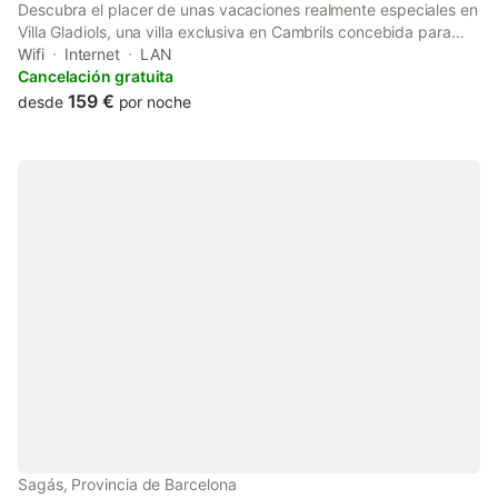
Descubra el placer de unas vacaciones realmente especiales en
Villa Gladiols, una villa exclusiva en Cambrils concebida para
disfrutar sin prisas, con amplitud, privacidad y elegancia,
Wifi
Internet
LAN
ubicada en una de las zonas residenciales más tranquilas y
Cancelación gratuita
apreciadas de la costa: La Llosa. Con 7 amplios dormitorios y
159 €
desde
por noche
capacidad para hasta 15 personas, Villa Gladiols es una opción
ideal para familias que valoran el confort, la intimidad y un
entorno sereno donde crear recuerdos inolvidables. A tan solo
300 metros de las playas de arena fina de La Llosa y a 15
minutos a pie del puerto y del centro de Cambrils, la villa
combina a la perfección la calma de una zona residencial con la
cercanía al mar y a la auténtica vida mediterránea. La vivienda
se distribuye en dos plantas espaciosas y muy luminosas,
pensadas para convivir cómodamente sin renunciar a la
privacidad. Un aspecto especialmente destacado es que toda
la villa dispone de aire acondicionado, en todas las estancias y
dormitorios, garantizando una temperatura agradable en
cualquier momento del día, incluso durante los meses más
calurosos del verano. En la planta superior encontrará un gran
salón-comedor lleno de luz natural, perfectamente climatizado,
tres elegantes dormitorios dobles, todos ellos con baño en suite,
una cocina amplia y completamente equipada, un aseo de
Sagás, Provincia de Barcelona