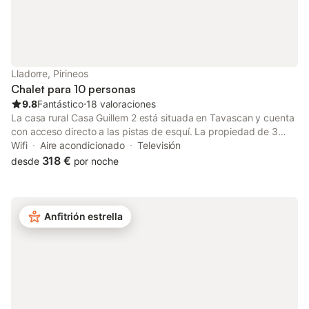
Lladorre, Pirineos
Chalet para 10 personas
9.8
Fantástico
⋅
18 valoraciones
La casa rural Casa Guillem 2 está situada en Tavascan y cuenta
con acceso directo a las pistas de esquí. La propiedad de 3
plantas consta de una sala de estar, una cocina, 5 dormitorios y
Wifi
Aire acondicionado
Televisión
6 baños, por lo que puede alojar a 10 personas. Los servicios
318 €
desde
por noche
adicionales incluyen Wi-Fi con un espacio de trabajo dedicado
para la oficina en casa, una televisión, aire acondicionado, una
lavadora, una secadora, así como libros y juguetes para niños.
Además, hay una mesa de ping-pong disponible en la
Anfitrión estrella
propiedad. También hay una cuna y una trona. Esta propiedad
cuenta con una zona exterior privada con jardín, balcón y
barbacoa. Hay una pista de tenis a 15 minutos a pie del
establecimiento. Hay aparcamiento gratuito en la calle. Se
permite un máximo de 2 mascotas. Sólo se permitirá la estancia
a los huéspedes que figuren en la reserva. Se contactará con