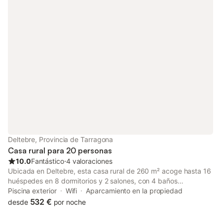
libre con una terraza cubierta y una barbacoa. La propiedad
cuenta con una zona exterior compartida con piscina vallada,
jardín, parque infantil y ducha exterior para su disfrute. La
propiedad está ubicada en tan sólo 4 km de Hostalric, a 14 km
de Blanes, a 25 km del Parque Natural del Montseny y Lloret de
Mar, a 35 km de Girona, a 40 km de Tossa de Mar y a 65 km de
Barcelona. Hay 14 plazas de aparcamiento disponibles en la
propiedad, aparcamiento gratuito adicional se puede encontrar
en la calle. Las familias con niños son bienvenidas. No se
permiten mascotas. Sin embargo, se pueden hacer
excepciones si se alquila todo el complejo (póngase en
contacto con el anfitrión para más detalles). No está permitido
fumar ni celebrar eventos. Los huéspedes externos pueden
quedarse durante el día por un suplemento. La propiedad
cuenta con u
Deltebre, Provincia de Tarragona
Casa rural para 20 personas
10.0
Fantástico
⋅
4 valoraciones
Ubicada en Deltebre, esta casa rural de 260 m² acoge hasta 16
huéspedes en 8 dormitorios y 2 salones, con 4 baños
disponibles. Disfrutad de una cocina compartida totalmente
Piscina exterior
Wifi
Aparcamiento en la propiedad
equipada con cafeteras. La propiedad ofrece Wi-Fi de alta
532 €
desde
por noche
velocidad apto para videollamadas, aire acondicionado,
televisión con vídeo bajo demanda, lavadora y acceso sin