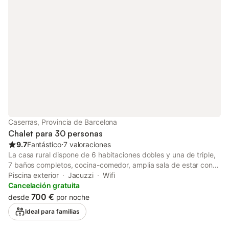
internet y seguir a todos los programas favoritos, aire
acondicionado sólo en el salón y parking privado exterior para 3
coches dentro de la finca. Todo esto le permitirá pasar su
tiempo cómodamente junto a su familia. Esta moderna villa está
ubicada en una zona paradisiaca de l’Escala, a tan solo 1 minuto
andando de Cala Montgó. Montgó ofrece una variedad de
restaurantes y a sólo 1 minuto encontrará un supermercado.
También cerca de la villa podrá encontrar el parque Natural del
Montgrí que le permitirá disfrutar de magníficos paseos o rutas
en bicicleta en un bosque de pinos. En la planta baja hay un
salón–comedor con cocina independiente, 2 dormitorios dobles
y un baño con ducha. También cuenta con un espacio cerrado
Caserras, Provincia de Barcelona
para guardar las bicicletas o tablas de surf… En total en la casa
Chalet para 30 personas
pueden dormir 4 personas. Entrada: de 17:00 a 20:00 hor
9.7
Fantástico
⋅
7 valoraciones
La casa rural dispone de 6 habitaciones dobles y una de triple,
7 baños completos, cocina-comedor, amplia sala de estar con
chimenea, calefacción, TV… En la planta baja hay una sala de
Piscina exterior
Jacuzzi
Wifi
juegos, con mesa de ping-pong. En el exterior, piscina,
Cancelación gratuita
barbacoa, mesas y sillas, columpios, futbolín… Cerca de la casa
700 €
desde
por noche
se encuentra la iglesia de St. Miquel. Se pueden hacer
Ideal para familias
excursiones a pie o en bici de montaña por senderos
señalizados. Lugar muy tranquilo, donde se puede gozar de