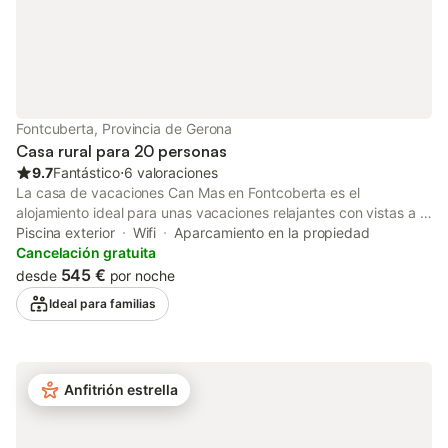
para adultos, con espléndidas rutas de senderismo y BTT.
Deportes, Tossa y el corcho, Actividades y animación, Rutas
BTT, Senderismo, Cursos de cocina. Escuela de vela y
windsurfing, con alquiler de planchas de surf. Escuela de esquí
náutico. Centro de submarinismo, escursiones en _esquí-bus_.
Baloncesto, minigolf, ping-pongs, billares, futbolines, parque
infantil, balonvolea. Senderismo. Excursiones en barca con visita
Fontcuberta, Provincia de Gerona
a calas y grutas, desde Tossa. Campo de golf a 25 Km. en
Casa rural para 20 personas
Caldes de Malavella, y a 30 Km. en Playa de Aro. Instalaciones
9.7
Fantástico
⋅
6 valoraciones
La casa de vacaciones Can Mas en Fontcoberta es el
alojamiento ideal para unas vacaciones relajantes con vistas a la
montaña. La propiedad de 550 m² consta de una sala de estar,
Piscina exterior
Wifi
Aparcamiento en la propiedad
una cocina bien equipada, 9 dormitorios y 6 baños, y puede
Cancelación gratuita
acomodar a 20 personas. Los servicios adicionales incluyen Wi-
545 €
desde
por noche
Fi de alta velocidad (apto para videollamadas), televisión,
Ideal para familias
ventilador, lavadora y toallas de playa/piscina. Además, hay una
mesa de ping-pong y una mesa de billar disponibles en la
propiedad. También hay una cuna disponible. Esta propiedad
cuenta con una zona exterior privada con piscina vallada,
Anfitrión estrella
jardín, terraza cubierta, balcón, barbacoa, parque infantil y
ducha exterior. El anfitrión recomienda visitar el Lago de
Banyoles. Hay plazas de aparcamiento disponibles en la