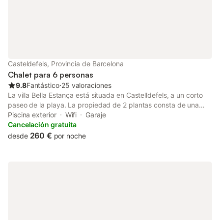
las autoridades si se infringen las normas de la casa. Hay camas
supletorias disponibles bajo petición. No se permite fumar ni
celebrar eventos. Se proporcionan bicicletas. Este
establecimiento ofrece un cómodo sistema de auto check-in.
Tenga en cuenta que puede haber regulaciones
gubernamentales sobre el agua en vigor en el momento de su
visita, lo que puede afectar el uso de la piscina, el riego del
Casteldefels, Provincia de Barcelona
jardín o limitar el uso del agua del grifo.
Chalet para 6 personas
9.8
Fantástico
⋅
25 valoraciones
La villa Bella Estança está situada en Castelldefels, a un corto
paseo de la playa. La propiedad de 2 plantas consta de una
sala de estar, una cocina, 3 dormitorios y 3 baños, por lo que
Piscina exterior
Wifi
Garaje
puede alojar a 6 personas. Los servicios adicionales incluyen
Cancelación gratuita
Wi-Fi de alta velocidad para hacer videollamadas, una smart TV
260 €
desde
por noche
con múltiples servicios de streaming, aire acondicionado, una
lavadora y una cuna. Lo más destacado de este alojamiento es
su zona exterior privada con piscina, 2 terrazas descubiertas y
2 balcones. Los huéspedes pueden solicitar toallas de piscina,
sombrillas y sillas de playa. La propiedad está ubicada a 20 km
de Barcelona y a 75 km de Tarragona. Cerca de la propiedad
los huéspedes pueden encontrar una gran variedad de
restaurantes y supermercados. A 15 min hay múltiples opciones