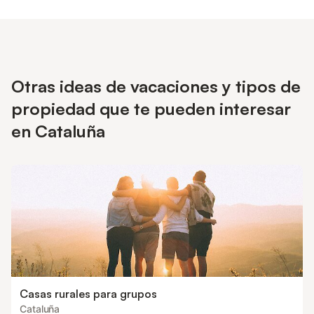
alojamiento da la bienvenida a familias y grupos de adultos
responsables, pero no permite eventos o fiestas de jóvenes.
DESCRIPCION DE LA ZONA La Costa Dorada es la más
laureada de Catalunya con 37 playas distinguidas con la
Bandera Azul, por su calidad y por su excelente estado de
conservación. Son playas y pequeñas calas de ensueño de
Otras ideas de vacaciones y tipos de
aguas turquesas y cristalinas, la mayoría sin aglomeraciones y
algunas de ellas vírgenes. Un escenario perfecto para recorrer a
propiedad que te pueden interesar
pie a través de la ruta GR-92, hacer una excursión en bicicleta,
barco o kayak, o practicar submarinismo y descubrir los
en Cataluña
secretos que yacen en el fondo del Golfo de Sant Jordi. En la
costa Dorada, se encuentra el frente marítimo de Calafat,donde
encontramos
Casas rurales para grupos
Cataluña