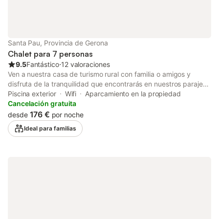
presenten conductas agresivas, peligrosas o descontroladas.
Tras realizar la reserva, los huéspedes recibirán el contrato de
alojamiento y las normas de la propiedad. Dispondrán de 24
horas para revisar las condiciones y confirmar la disponibilidad
de la piscina. La cancelación gratuita estará disponible dentro
Santa Pau, Provincia de Gerona
de esas 24 horas. La
Chalet para 7 personas
9.5
Fantástico
⋅
12 valoraciones
Ven a nuestra casa de turismo rural con familia o amigos y
disfruta de la tranquilidad que encontrarás en nuestros parajes,
acompañados de tus mascotas. Un entorno para realizar
Piscina exterior
Wifi
Aparcamiento en la propiedad
turismo rural lleno de posibilidades: excursiones a pie, a caballo,
Cancelación gratuita
en bicicleta y otros. En cada alojamiento de Mas El Carrer
176 €
desde
por noche
encontrarás todo lo necesario para hacer que tu estancia sea
Ideal para familias
muy agradable: sala-comedor con chimenea, calefacción, TV
de pantalla plana y cocina equipada. La masía dispone de
piscina, barbacoas exteriores, parquing y Wi-Fi gratuito
(IMPORTANTE: la wifi nos llega vía satélite y se reparte entre
todos los clientes de los apartamentos. No siempre podemos
garantizar una conexión estable), así como una amplia zona de
juegos para pequeños y grandes. ¡Te ofrecemos la leña gratis!
Comprometidos con nuestro entorno, la finca de Mas El Carrer
está adherida a diferentes proyectos de mantenimiento de