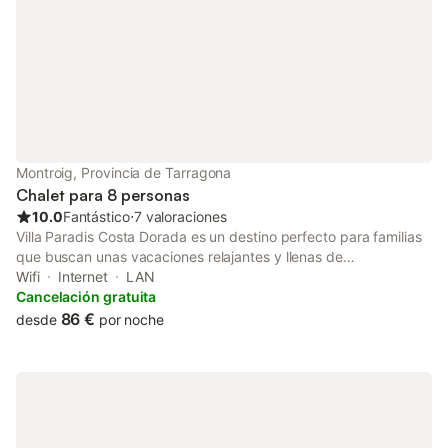
para practicar deportes acuáticos así como el Canal Olímpico.
Hay 2 plazas de parking disponibles en la propiedad y 2 en un
garaje. Se proporcionan 6 bicicletas a los huéspedes. No se
admiten animales. No está permitido fumar dentro de la
propiedad ni celebrar fiestas. Es necesario encender los
dispositivos de CCTV si los huéspedes salen de la casa.
Montroig, Provincia de Tarragona
Chalet para 8 personas
10.0
Fantástico
⋅
7 valoraciones
Villa Paradis Costa Dorada es un destino perfecto para familias
que buscan unas vacaciones relajantes y llenas de
comodidades junto al mar. Esta acogedora villa ubicada en
Wifi
Internet
LAN
Miami Playa ofrece un espacio amplio y totalmente equipado
Cancelación gratuita
con 140 metros cuadrados de superficie y una parcela de 450
86 €
desde
por noche
metros cuadrados. La vivienda cuenta con 3 dormitorios que
pueden alojar hasta 8 personas cómodamente, con una
distribución de 2 camas dobles, 3 camas individuales y un sofá-
cama. Ideal para familias, la villa dispone de 3 cuartos de baño,
2 con ducha y 1 con inodoro, garantizando la privacidad y
comodidad de todos los huéspedes. La cocina americana está