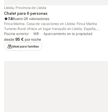
puede haber regulaciones gubernamentales sobre el agua en el
momento de su visita, lo que puede afectar el uso de la piscina,
Lleida, Provincia de Lleida
el riego del jardín o limitar el uso del agua del grifo. - Toallas
Chalet para 6 personas
para la playa/
7.8
Bueno
⋅
26 valoraciones
Finca Marina. Casa de vacaciones en Lleida: Finca Marina
Turismo Rural ofrece un lugar tranquilo en Lleida, España,
destinado exclusivamente a alojamiento turístico de descanso,
Piscina exterior
Wifi
Aparcamiento en la propiedad
bienestar y convivencia responsable. Dispone de un amplio
95 €
desde
por noche
jardín, terraza y piscina compartida de agua salada con
Ideal para familias
electrólisis salina, un sistema natural que evita productos
químicos orgánicos agresivos. El agua se mantiene limpia de
forma suave, ofreciendo una experiencia más saludable. La
piscina está sujeta a condiciones de uso. No se permiten
animales en la zona de la piscina. La piscina constituye un
servicio accesorio y complementario al alojamiento, por lo que
su uso podrá verse limitado temporalmente por causas
técnicas, meteorológicas, sanitarias, de mantenimiento,
seguridad o fuerza mayor. WiFi gratuito. Espacios confortables:
la casa dispone de habitación cama de 1,50 m, habitación con 2
literas de 90 cm, sala de estar, comedor, sofá cama de 1,30 m,
cocina, baño, sala de lavadora, recepción, porche cubierto y
barbacoa. Solo se aceptarán mascotas sociables y que no