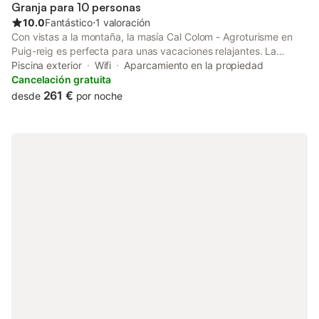
cortesía y una espectacular terraza con porche, ideal para
Granja para 10 personas
desayuno
10.0
Fantástico
⋅
1 valoración
Con vistas a la montaña, la masía Cal Colom - Agroturisme en
Puig-reig es perfecta para unas vacaciones relajantes. La
propiedad de 120 m² consta de una sala de estar, una cocina
Piscina exterior
Wifi
Aparcamiento en la propiedad
bien equipada, 4 dormitorios y 2 baños, así como 2 aseos
Cancelación gratuita
adicionales, por lo que tiene capacidad para 10 personas. Los
261 €
desde
por noche
servicios adicionales incluyen Wi-Fi de alta velocidad (apto para
videollamadas), televisión, ventilador y lavadora. También hay
una mesa de ping-pong y equipamiento de gimnasio. También
hay disponible una cuna y una trona. Esta propiedad cuenta
con una zona exterior privada con piscina vallada, jardín,
terraza, barbacoa, parque infantil y ducha exterior. Hay 3
plazas de aparcamiento disponibles en la propiedad. La
propiedad cuenta con aparcamiento para motos, bicicletas y
guardaesquís. Se permite un máximo de 2 mascotas. No está
permitido fumar en esta propiedad. Este inmueble no dispone
de aire acondicionado. La propiedad no dispone de escalones
en su acceso ni en su interior. Se proporcionan toallas de
playa/piscina. Esta propiedad tiene directrices para ayudar a
los huéspedes con la correcta separación de residuos. Más
información se proporciona en el sitio. Tenga en cuenta que