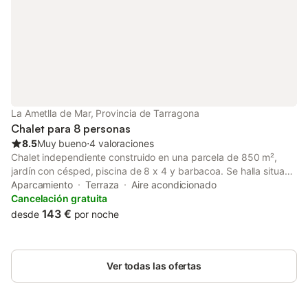
bosques y recuperación de pastos. Como resultado de estas
tareas, extraemos la leña que puedes utilizar en las barbacoas y
en las chimeneas.
La Ametlla de Mar, Provincia de Tarragona
Chalet para 8 personas
8.5
Muy bueno
⋅
4 valoraciones
Chalet independiente construido en una parcela de 850 m²,
jardín con césped, piscina de 8 x 4 y barbacoa. Se halla situado
a unos 200 m. del mar, a 400 m. del Puerto Deportivo de
Aparcamiento
Terraza
Aire acondicionado
Calafat y a unos 400 m. de la playa de arena "La Almadraba".
Cancelación gratuita
La vivienda consta de una habitación con cama de matrimonio,
143 €
desde
por noche
dos cuartos de baño completos, una habitación con dos camas
y una habitación con dos literas, cocina independiente y sala de
estar comedor desde la que se accede a la terraza cubierta con
Ver todas las ofertas
muebles de jardín. Dispone de menaje de cocina, vajilla,
cristalería, etc... Vitro-cerámica, horno eléctrico, nevera con
congelador, lavadora, lavavajillas, microondas y televisor. Este