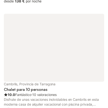
Ubicada en Sant Salvador de Guardiola, cerca de Manresa, y a
138 €
desde
por noche
menos de una hora de Barcelona, esta finca rural privada
fusiona a la perfección el encanto rústico con el confort
moderno. Rodeada de apacibles bosques donde pastan vacas
y fauna local, ofrece un santuario de paz y aire puro, ideal para
familias, grupos de amigos o retiros corporativos que buscan
desconectar y recargar energías. El espacioso interior está
presidido por un gran salón, perfecto para comidas en grupo,
reuniones de colaboración y momentos de relax. A pesar de su
entorno rural aislado, la casa de campo cuenta con internet de
fibra óptica de alta velocidad en todas las estancias, lo que
garantiza la conectividad y el teletrabajo sin esfuerzo. En el
exterior, los jardines se abren a un excepcional espacio
recreativo, con una piscina protegida por una pérgola con
vistas a Montserrat. Huéspedes de todas las edades pueden
disfrutar de una amplia gama de actividades al aire libre y bajo
techo, que incluyen una enorme cama elástica de 5x5 metros,
un campo de fútbol, futbolín, ping-pong, columpios y tobogán
Cambrils, Provincia de Tarragona
infantiles, y una consola PlayStation 4. Mas Set-Rengs ofrece
Chalet para 10 personas
una auténtica
10.0
Fantástico
⋅
10 valoraciones
Disfrute de unas vacaciones inolvidables en Cambrils en esta
moderna casa de alquiler vacacional con piscina privada,