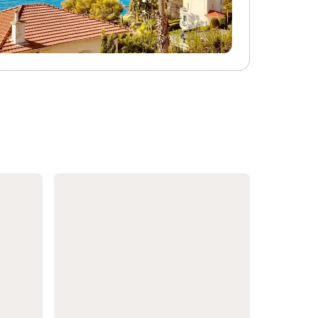
a 19 km
bienvenidas. Tened en cuenta que no se
r, a 60
permiten eventos en la propiedad. Para
celona.
familias con niños, hay 1 cuna y 1 trona
disponibles.
io para
avanas.
emento.
o se
 la
tición.
ente, la
able
as de
iliza