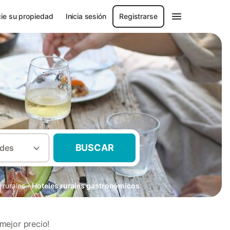
ie su propiedad
Inicia sesión
Registrarse
BUSCAR
des
·
 rurales
Hoteles rurales gastronómicos
mejor precio!