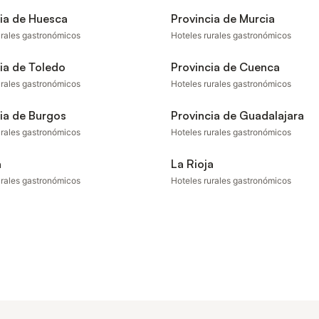
de carga para vehículos eléctrico
ia de Huesca
Provincia de Murcia
propiedad cue
urales gastronómicos
Hoteles rurales gastronómicos
ia de Toledo
Provincia de Cuenca
urales gastronómicos
Hoteles rurales gastronómicos
ia de Burgos
Provincia de Guadalajara
urales gastronómicos
Hoteles rurales gastronómicos
a
La Rioja
urales gastronómicos
Hoteles rurales gastronómicos