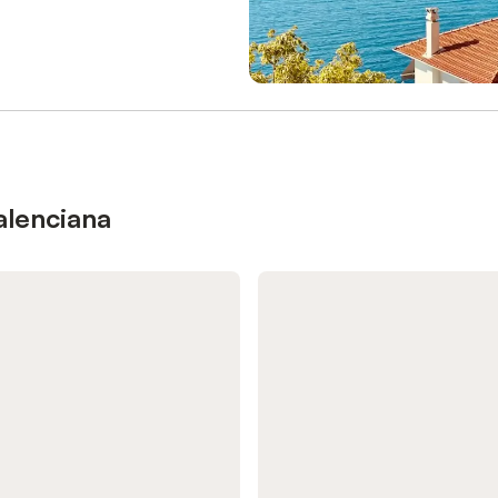
Cabrafeixet, la Sierra de Cardó, 
de la estación de L’Ametlla de Ma
km del Priorat y a 160 km de Bar
Dispone de hasta 3 plazas de
aparcamiento privado, con espac
coches, furgonetas e incluso car
Se admite una mascota con supl
No se permiten fiestas. Solo está
permitido fumar en el exterior y n
admiten visitantes no incluidos en
alenciana
reserva. La recarga de vehículos
eléctricos está disponible bajo pe
Comprometida con el medio ambi
casa funciona con energía renov
(solar y eólica), incorpora medid
ahorro de agua y electricidad y ut
materiales sostenibles. Ade