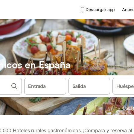
Descargar app
Anunc
micos en España
Entrada
Salida
Huéspe
Casas
000 Hoteles rurales gastronómicos. ¡Compara y reserva al 