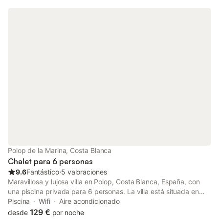
terraza descubierta, dos terrazas cubiertas, balcón y barbacoa.
Hay 4 plazas de aparcamiento disponibles en la propiedad y
hay aparcamiento gratuito disponible en la calle. Se permite una
mascota. No se permite fumar ni celebrar eventos. Este
inmueble no dispone de aire acondicionado.
Polop de la Marina, Costa Blanca
Chalet para 6 personas
9.6
Fantástico
⋅
5 valoraciones
Maravillosa y lujosa villa en Polop, Costa Blanca, España, con
una piscina privada para 6 personas. La villa está situada en
una zona costera, montañosa y residencial, y se encuentra a 4
Piscina
Wifi
Aire acondicionado
km de La Nucia. La villa de lujo cuenta con 3 dormitorios y 3
129 €
desde
por noche