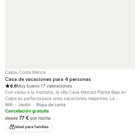
y los jardines son perfectos para días de relax bajo el sol. Con
Wifi y aire acondicionado frío/calor en los dormitorios.
Calpe, Costa Blanca
Casa de vacaciones para 4 personas
8.6
Muy bueno
⋅
17 valoraciones
Con vistas a la montaña, la villa Casa Merced Planta Baja en
Calpe es perfecta para unas vacaciones relajantes. La
propiedad de 180 m² consta de una sala de estar, una cocina, 2
Wifi
Jardín
Ropa de cama
dormitorios y 2 baños, por lo que puede alojar a 4 personas. Los
Cancelación gratuita
servicios adicionales incluyen Wi-Fi, una televisión, un
77 €
desde
por noche
ventilador, una estufa de pellets, así como una lavadora.
Ideal para familias
También hay disponible una cuna y una trona. Esta propiedad
cuenta con una zona exterior privada con piscina, jardín,