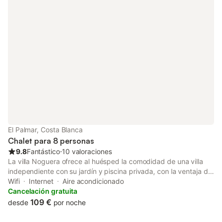
hay aparcamiento gratuito disponible en la calle. Se permite una
mascota. No se permite fumar ni celebrar eventos. Este
inmueble no dispone de aire acondicionado.
El Palmar, Costa Blanca
Chalet para 8 personas
9.8
Fantástico
⋅
10 valoraciones
La villa Noguera ofrece al huésped la comodidad de una villa
independiente con su jardín y piscina privada, con la ventaja de
poder disfrutar del mar ya que a tan sólo 250 m. encontrará la
Wifi
Internet
Aire acondicionado
playa “Els Molins-Punta Estanyó”. Esta bonita y acogedora villa
Cancelación gratuita
tiene capacidad para 8 personas, con 4 dormitorios dobles, 2
109 €
desde
por noche
baños con bañera y 1 baño con ducha, amplio salón comedor
con acceso al jardín. Cocina totalmente equipada abierta al