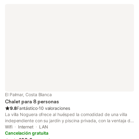
exterior. La propiedad está ubicada en cerca de la playa. Hay 4
plazas de aparcamiento disponibles en la propiedad y hay
aparcamiento gratuito disponible en la calle. Se permite una
mascota. No se permite fumar ni celebrar eventos. Este
inmueble no dispone de aire acondicionado.
El Palmar, Costa Blanca
Chalet para 8 personas
9.8
Fantástico
⋅
10 valoraciones
La villa Noguera ofrece al huésped la comodidad de una villa
independiente con su jardín y piscina privada, con la ventaja de
poder disfrutar del mar ya que a tan sólo 250 m. encontrará la
Wifi
Internet
LAN
playa “Els Molins-Punta Estanyó”. Esta bonita y acogedora villa
Cancelación gratuita