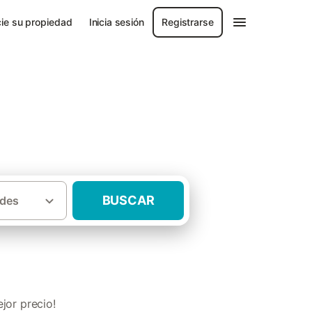
ie su propiedad
Inicia sesión
Registrarse
BUSCAR
des
s rurales gastronómicos en el País Vasco
jor precio!