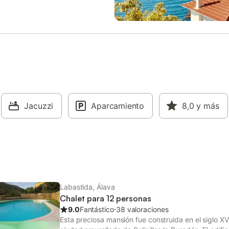
Bilbao (60 km) a poca distancia. 
aeropuerto más cercano está a 
la propiedad, lo que facilita el viaj
horario de entrada es de 17:00 a
el de salida de 10:00 a 12:00. Dis
una estancia tranquila en el pint
País Vasco con todas las comodi
el encanto de esta singular mansi
Jacuzzi
Aparcamiento
8,0
y más
Labastida, Álava
Chalet para 12 personas
9.0
Fantástico
⋅
38 valoraciones
Esta preciosa mansión fue construida en el siglo XVII