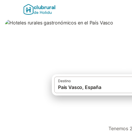
clubrural
de Holidu
Hoteles rurales g
Destino
Tenemos 22