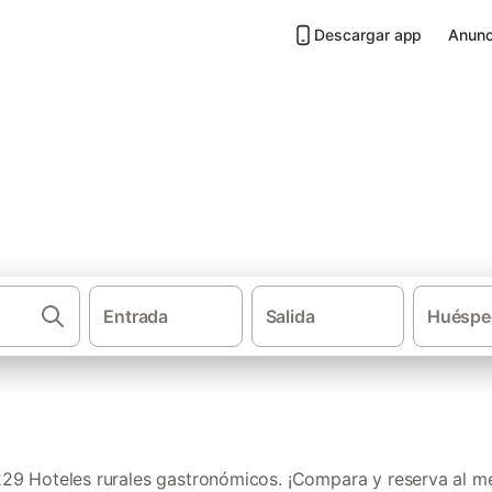
Descargar app
Anunc
astronómicos en el País Vasco
Entrada
Salida
Huéspe
·
Casas rurales
Hotele
9 Hoteles rurales gastronómicos. ¡Compara y reserva al me