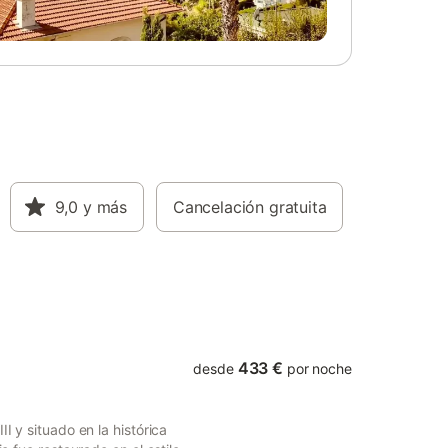
El
interior y debéis respetar las horas de
30 km de
silencio a partir de las 22:00 en el exterior
e. El
por consideración a los vecinos. La zona
 20:00, y
ofrece maravillosos paseos de montaña
frute de
para los amantes de la naturaleza, y
oresco
podréis disfrutar tanto de la montaña
dades y
como del mar desde esta ubicación
ón.
tranquila. Se recomienda acceder en
coche debido a los caminos sin asfaltar
que llevan a la propiedad.
9,0
y más
Cancelación gratuita
433 €
desde
por noche
I y situado en la histórica