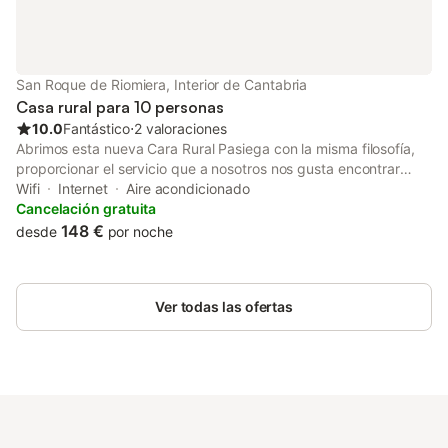
San Roque de Riomiera, Interior de Cantabria
Casa rural para 10 personas
10.0
Fantástico
⋅
2 valoraciones
Abrimos esta nueva Cara Rural Pasiega con la misma filosofía,
proporcionar el servicio que a nosotros nos gusta encontrar
cuando viajamos. Ideal para familias. Dispone de 3 habitaciones
Wifi
Internet
Aire acondicionado
con baño, dos de ellas de 30m2. Situada en plenos Valles
Cancelación gratuita
pasiegos en el barrio de Merilla, perteneciente a San Roque de
148 €
desde
por noche
Riomiera. Con calefacción y WIFI gratuito.- A 24 min de
Lierganes. - A 35 min del parque de Cabárceno.- A 40 min de
Santander.- A 45 min de Somo.
Ver todas las ofertas