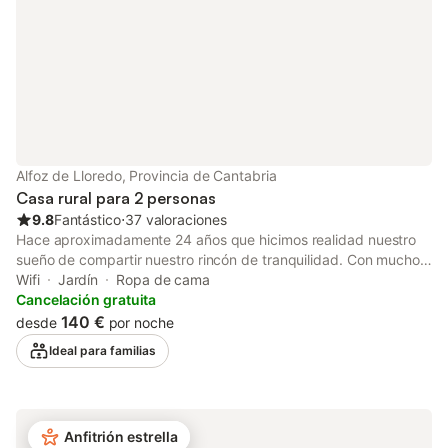
Alfoz de Lloredo, Provincia de Cantabria
Casa rural para 2 personas
9.8
Fantástico
⋅
37 valoraciones
Hace aproximadamente 24 años que hicimos realidad nuestro
sueño de compartir nuestro rincón de tranquilidad. Con mucho
mimo y dedicación hemos conseguido que las cosas más
Wifi
Jardín
Ropa de cama
sencillas se conviertan en un privilegio para nuestros
Cancelación gratuita
huéspedes. Descubre un lugar único para disfrutar del silencio,
140 €
desde
por noche
el olor a salitre del Cantábrico y las vistas de los Picos de
Ideal para familias
Europa al mismo tiempo. Disfruta de nuestros paisajes. Situado
en un pequeño pueblo costero llamado Oreña, en la parte
occidental de la región de Cantabria, podrás descubrir toda su
naturaleza y sus infinitos paisajes sin prisas, a tu manera. Te
Anfitrión estrella
ofrecemos: Superficie total: planta baja de 40 m². Capacidad: 2