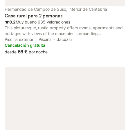
Hermandad de Campoo de Suso, Interior de Cantabria
Casa rural para 2 personas
8.2
Muy bueno
⋅
635 valoraciones
This picturesque, rustic property offers rooms, apartments and
cottages with views of the mountains surrounding
Entrambasaguas. Set in large grounds, it features a seasonal
Piscina exterior
Piscina
Jacuzzi
outdoor swimming pool and a restaurant.
Cancelación gratuita
66 €
desde
por noche