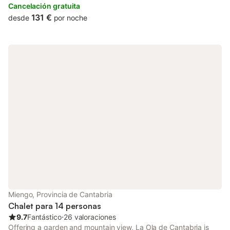
accommodation offers a balcony.
Cancelación gratuita
131 €
desde
por noche
Miengo, Provincia de Cantabria
Chalet para 14 personas
9.7
Fantástico
⋅
26 valoraciones
Offering a garden and mountain view, La Ola de Cantabria is