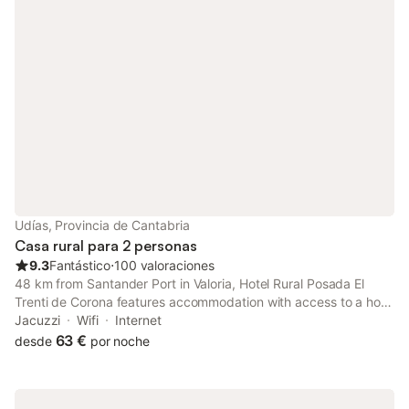
Udías, Provincia de Cantabria
Casa rural para 2 personas
9.3
Fantástico
⋅
100 valoraciones
48 km from Santander Port in Valoria, Hotel Rural Posada El
Trenti de Corona features accommodation with access to a hot
tub. It is situated 49 km from El Sardinero Casino and provides
Jacuzzi
Wifi
Internet
a housekeeping service.
63 €
desde
por noche