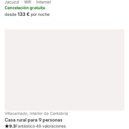
Pámanes, 24 km from Puerto Chico and 24 km from Santander
Jacuzzi
Wifi
Internet
Port. The accommodation features a spa bath and a hot tub.
Cancelación gratuita
133 €
desde
por noche
Villacarriedo, Interior de Cantabria
Casa rural para 9 personas
9.3
Fantástico
⋅
49 valoraciones