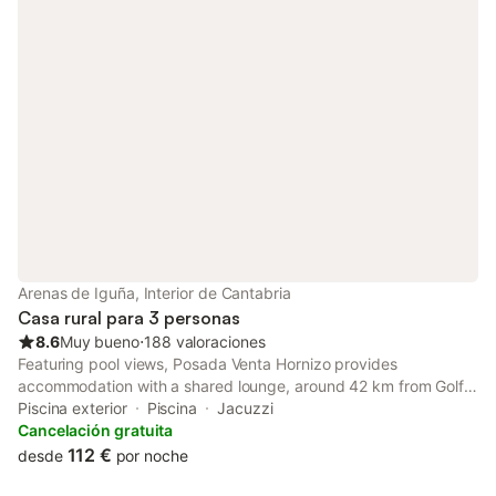
Arenas de Iguña, Interior de Cantabria
Casa rural para 3 personas
8.6
Muy bueno
⋅
188 valoraciones
Featuring pool views, Posada Venta Hornizo provides
accommodation with a shared lounge, around 42 km from Golf
Abra del Pas. Boasting mountain views, a garden and a private
Piscina exterior
Piscina
Jacuzzi
pool, this country house also includes free WiFi.
Cancelación gratuita
112 €
desde
por noche