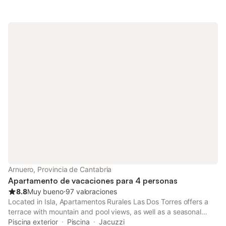
Arnuero, Provincia de Cantabria
Apartamento de vacaciones para 4 personas
8.8
Muy bueno
⋅
97 valoraciones
Located in Isla, Apartamentos Rurales Las Dos Torres offers a
terrace with mountain and pool views, as well as a seasonal
outdoor pool, hot tub and open-air bath. With garden views, this
Piscina exterior
Piscina
Jacuzzi