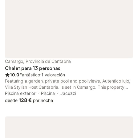
Camargo, Provincia de Cantabria
Chalet para 13 personas
10.0
Fantástico
⋅
1 valoración
Featuring a garden, private pool and pool views, Autentico lujo,
Villa Stylish Host Cantabria. Is set in Camargo. This property
offers access to a balcony, free private parking and free WiFi.
Piscina exterior
Piscina
Jacuzzi
128 €
desde
por noche