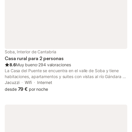
Soba, Interior de Cantabria
Casa rural para 2 personas
8.6
Muy bueno
⋅
294 valoraciones
La Casa del Puente se encuentra en el valle de Soba y tiene
habitaciones, apartamentos y suites con vistas al río Gándara y
a las montañas. También ofrece acceso gratuito a un spa con
Jacuzzi
Wifi
Internet
sauna y bañera de hidromasaje. Número de licencia: H9019
79 €
desde
por noche