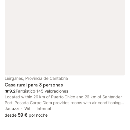
Liérganes, Provincia de Cantabria
Casa rural para 3 personas
9.2
Fantástico
⋅
145 valoraciones
Located within 26 km of Puerto Chico and 26 km of Santander
Port, Posada Carpe Diem provides rooms with air conditioning
and a private bathroom in Liérganes. The property features
Jacuzzi
Wifi
Internet
mountain and garden views, and is 26 km from Santander
59 €
desde
por noche
Festival...