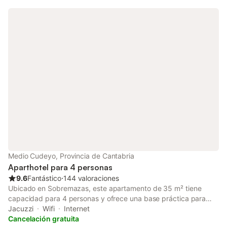
Medio Cudeyo, Provincia de Cantabria
Aparthotel para 4 personas
9.6
Fantástico
⋅
144 valoraciones
Ubicado en Sobremazas, este apartamento de 35 m² tiene
capacidad para 4 personas y ofrece una base práctica para
explorar la zona. La propiedad cuenta con entrada privada y
Jacuzzi
Wifi
Internet
habitaciones insonorizadas, lo que garantiza una estancia
Cancelación gratuita