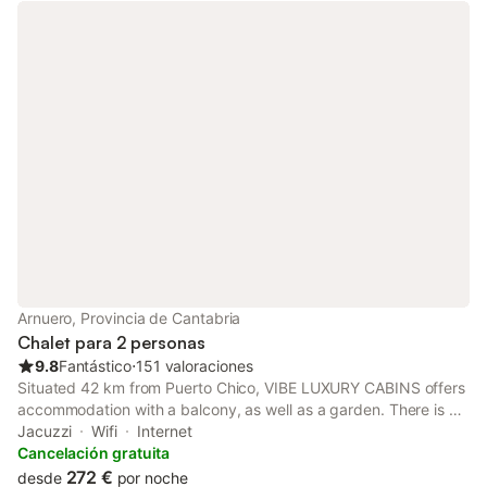
Arnuero, Provincia de Cantabria
Chalet para 2 personas
9.8
Fantástico
⋅
151 valoraciones
Situated 42 km from Puerto Chico, VIBE LUXURY CABINS offers
accommodation with a balcony, as well as a garden. There is a
private entrance at the villa for the convenience of those who
Jacuzzi
Wifi
Internet
stay.
Cancelación gratuita
272 €
desde
por noche