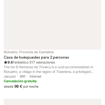
Riotuerto, Provincia de Cantabria
Casa de huéspuedes para 2 personas
9.5
Fantástico
⋅
317 valoraciones
The inn El Remanso de Triviecu is a rural accommodation in
Riotuerto, a village in the region of Trasmiera, a privileged
enclave surrounded by nature and just a few kilometres from
Jacuzzi
Wifi
Internet
fantastic beaches, the Cabárceno Park and other tourist
Cancelación gratuita
attractions...
98 €
desde
por noche