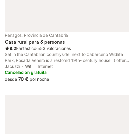
Penagos, Provincia de Cantabria
Casa rural para 3 personas
9.2
Fantástico
⋅
553 valoraciones
Set in the Cantabrian countryside, next to Cabarceno Wildlife
Park, Posada Venero is a restored 19th- century house. It offers
stylish bedrooms and a small spa with a sauna and hot tub.
Jacuzzi
Wifi
Internet
Cancelación gratuita
70 €
desde
por noche