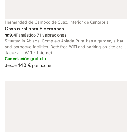
Hermandad de Campoo de Suso, Interior de Cantabria
Casa rural para 8 personas
9.4
Fantástico
⋅
71 valoraciones
Situated in Abiada, Complejo Abiada Rural has a garden, a bar
and barbecue facilities. Both free WiFi and parking on-site are
accessible at the country house free of charge.
Jacuzzi
Wifi
Internet
Cancelación gratuita
140 €
desde
por noche