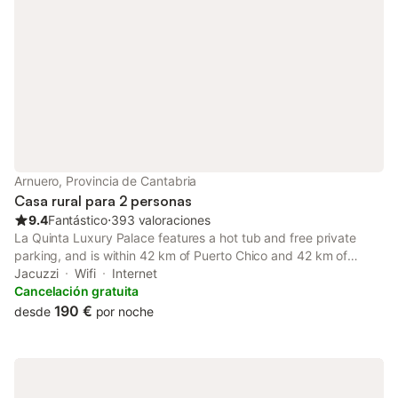
Arnuero, Provincia de Cantabria
Casa rural para 2 personas
9.4
Fantástico
⋅
393 valoraciones
La Quinta Luxury Palace features a hot tub and free private
parking, and is within 42 km of Puerto Chico and 42 km of
Santander Port. The property features mountain and garden
Jacuzzi
Wifi
Internet
views, and is 42 km from Santander Festival Palace.
Cancelación gratuita
190 €
desde
por noche