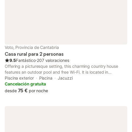
Voto, Provincia de Cantabria
Casa rural para 2 personas
9.5
Fantástico
⋅
207 valoraciones
Offering a picturesque setting, this charming country house
features an outdoor pool and free Wi-Fi. It is located in
Secadura, 10 minutes’ drive from the beaches on the
Piscina exterior
Piscina
Jacuzzi
Cantabrian coast. Rooms feature fantastic mountain views.
Cancelación gratuita
75 €
desde
por noche