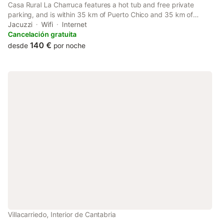
Casa Rural La Charruca features a hot tub and free private
parking, and is within 35 km of Puerto Chico and 35 km of
Santander Port. The accommodation features a spa bath.
Jacuzzi
Wifi
Internet
Cancelación gratuita
140 €
desde
por noche
Villacarriedo, Interior de Cantabria