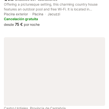
Offering a picturesque setting, this charming country house
features an outdoor pool and free Wi-Fi. It is located in
Secadura, 10 minutes’ drive from the beaches on the
Piscina exterior
Piscina
Jacuzzi
Cantabrian coast. Rooms feature fantastic mountain views.
Cancelación gratuita
75 €
desde
por noche
Castro Urdiales, Provincia de Cantabria