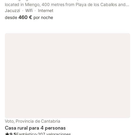
located in Miengo, 400 metres from Playa de los Caballos and
25 km from Santander Port. This beachfront property offers
Jacuzzi
Wifi
Internet
access to a balcony, free private parking and free WiFi.
460 €
desde
por noche
Voto, Provincia de Cantabria
Casa rural para 4 personas
9.5
Fantástico
⋅
207 valoraciones