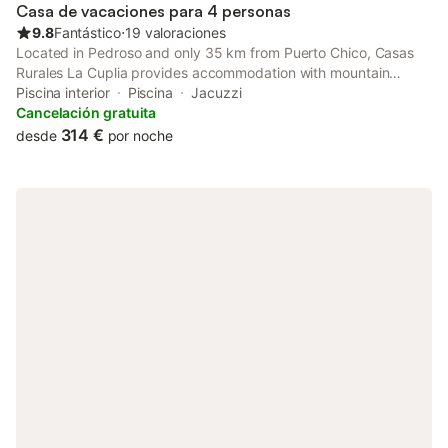
Casa de vacaciones para 4 personas
9.8
Fantástico
⋅
19 valoraciones
Located in Pedroso and only 35 km from Puerto Chico, Casas
Rurales La Cuplia provides accommodation with mountain
views, free WiFi and free private parking. The accommodation
Piscina interior
Piscina
Jacuzzi
features a spa bath.
Cancelación gratuita
314 €
desde
por noche