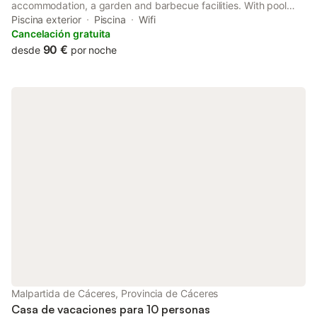
accommodation, a garden and barbecue facilities. With pool
views, this accommodation features a patio and a swimming
Piscina exterior
Piscina
Wifi
pool.
Cancelación gratuita
90 €
desde
por noche
Malpartida de Cáceres, Provincia de Cáceres
Casa de vacaciones para 10 personas