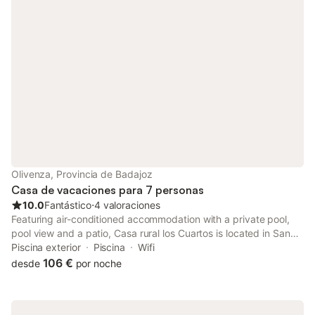
Olivenza, Provincia de Badajoz
Casa de vacaciones para 7 personas
10.0
Fantástico
⋅
4 valoraciones
Featuring air-conditioned accommodation with a private pool,
pool view and a patio, Casa rural los Cuartos is located in San
Benito de la Contienda. This property offers access to a
Piscina exterior
Piscina
Wifi
balcony, free private parking and free WiFi.
106 €
desde
por noche