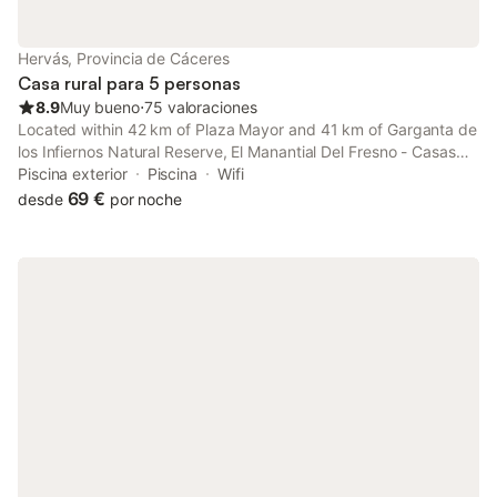
El centro de la ciudad se encuentra a 4,5 km y la zona es ideal
para practicar senderismo. Se pueden organizar servicios
adicionales como almuerzos para llevar y un mostrador de
Hervás, Provincia de Cáceres
información turística.
Casa rural para 5 personas
8.9
Muy bueno
⋅
75 valoraciones
Located within 42 km of Plaza Mayor and 41 km of Garganta de
los Infiernos Natural Reserve, El Manantial Del Fresno - Casas
Rurales En Hervás offers rooms with air conditioning and a
Piscina exterior
Piscina
Wifi
private bathroom in Hervás.
69 €
desde
por noche