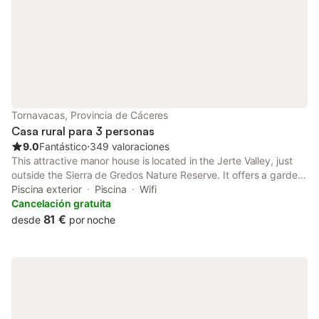
relajarse mientras contempla las vistas. Hay aparcamiento
disponible en la calle. Se admiten mascotas, aunque la
propiedad es para no fumadores y no se permiten eventos. La
ubicación es propicia para practicar senderismo y el mostrador
de información turística puede asistirle con datos locales. El
acceso a la propiedad es solo mediante escaleras y se
observan horas de silencio para mantener la tranquilidad del
entorno.
Tornavacas, Provincia de Cáceres
Casa rural para 3 personas
9.0
Fantástico
⋅
349 valoraciones
This attractive manor house is located in the Jerte Valley, just
outside the Sierra de Gredos Nature Reserve. It offers a garden
with an outdoor pool and great mountain views.
Piscina exterior
Piscina
Wifi
Cancelación gratuita
81 €
desde
por noche