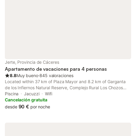
Jerte, Provincia de Cáceres
Apartamento de vacaciones para 4 personas
8.8
Muy bueno
⋅
845 valoraciones
Located within 37 km of Plaza Mayor and 8.2 km of Garganta
de los Infiernos Natural Reserve, Complejo Rural Los Chozos
Valle del Jerte features rooms with air conditioning and a private
Piscina
Jacuzzi
Wifi
bathroom in Jerte.
Cancelación gratuita
90 €
desde
por noche