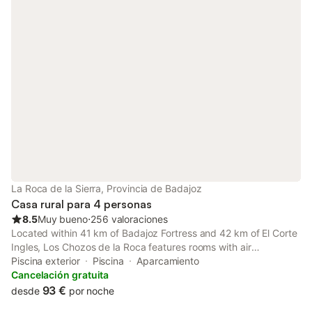
La Roca de la Sierra, Provincia de Badajoz
Casa rural para 4 personas
8.5
Muy bueno
⋅
256 valoraciones
Located within 41 km of Badajoz Fortress and 42 km of El Corte
Ingles, Los Chozos de la Roca features rooms with air
conditioning and a private bathroom in La Roca de la Sierra.
Piscina exterior
Piscina
Aparcamiento
With lake views, this accommodation offers a patio.
Cancelación gratuita
93 €
desde
por noche