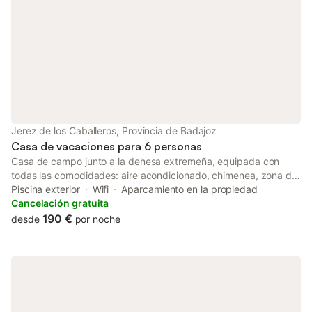
Jerez de los Caballeros, Provincia de Badajoz
Casa de vacaciones para 6 personas
Casa de campo junto a la dehesa extremeña, equipada con
todas las comodidades: aire acondicionado, chimenea, zona de
barbacoa exterior con cocina y amplia terraza ideal para
Piscina exterior
Wifi
Aparcamiento en la propiedad
reuniones. Relajaos en plena naturaleza en un entorno
Cancelación gratuita
privilegiado, con preciosas vistas a la montaña y jardín privado
190 €
desde
por noche
que rodea la propiedad. A solo dos kilómetros (1,2 millas) del
histórico Jerez de los Caballeros, famoso por su rico patrimonio
y monumentos de estilos mudéjar, gótico y barroco. La piscina
está disponible únicamente en julio y agosto. La casa tiene
capacidad para 6 personas, distribuidas en 2 dormitorios y un
salón, con 150 m² de espacio. Cuenta con cocina bien