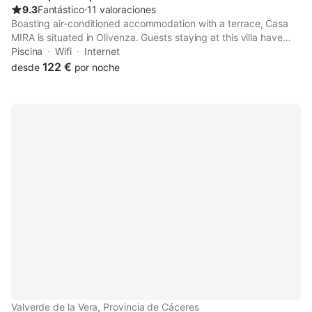
privada y dispone de balcón.
9.3
Fantástico
⋅
11 valoraciones
Boasting air-conditioned accommodation with a terrace, Casa
MIRA is situated in Olivenza. Guests staying at this villa have
access to a patio.
Piscina
Wifi
Internet
122 €
desde
por noche
Valverde de la Vera, Provincia de Cáceres