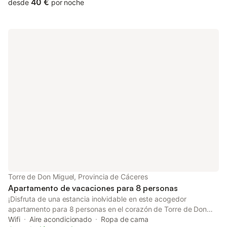
está a 5 min donde podras disfrutar de su naturaleza y
40 €
desde
por noche
gastronomía En la casa tienes todo lo necesario para poder
pasar unos días muy agradables. Esta en el mismo centro del
pueblo donde encontraras supermercado y bares para poder
disfrutar de la gastronomía Extremeña. En la plaza o
alrededores podras aparcar sin coste. Si causa daños a la
propiedad durante su estancia, es posible que deba pagar de
acuerdo con la política de daños a la propiedad de YourRentals.
Torre de Don Miguel, Provincia de Cáceres
Apartamento de vacaciones para 8 personas
¡Disfruta de una estancia inolvidable en este acogedor
apartamento para 8 personas en el corazón de Torre de Don
Miguel! Este apartamento cuenta con tres habitaciones con
Wifi
Aire acondicionado
Ropa de cama