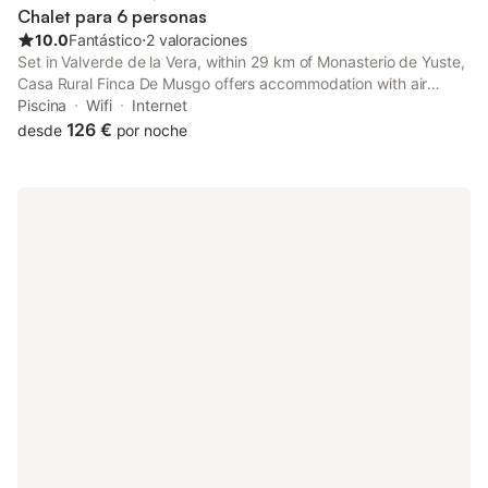
Chalet para 6 personas
10.0
Fantástico
⋅
2 valoraciones
Set in Valverde de la Vera, within 29 km of Monasterio de Yuste,
Casa Rural Finca De Musgo offers accommodation with air
conditioning. Featuring mountain views, a garden and a private
Piscina
Wifi
Internet
pool, this villa also has free WiFi.
126 €
desde
por noche