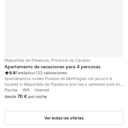
Malpartida de Plasencia, Provincia de Cáceres
Apartamento de vacaciones para 4 personas
9.8
Fantástico
⋅
123 valoraciones
Apartamentos rurales Posada de Monfragüe con jacuzzi is
located in Malpartida de Plasencia and has a saltwater pool and
pool views. Featuring luggage storage space, this property also
Piscina
Wifi
Internet
provides guests with a children's playground.
70 €
desde
por noche
Ver todas las ofertas