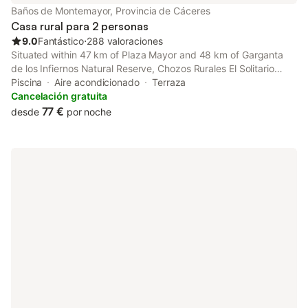
Baños de Montemayor, Provincia de Cáceres
Casa rural para 2 personas
9.0
Fantástico
⋅
288 valoraciones
Situated within 47 km of Plaza Mayor and 48 km of Garganta
de los Infiernos Natural Reserve, Chozos Rurales El Solitario
offers rooms with air conditioning and a private bathroom in
Piscina
Aire acondicionado
Terraza
Baños de Montemayor.
Cancelación gratuita
77 €
desde
por noche