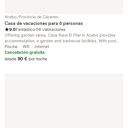
Acebo, Provincia de Cáceres
Casa de vacaciones para 6 personas
9.0
Fantástico
⋅
56 valoraciones
Offering garden views, Casa Rural El Pilar in Acebo provides
accommodation, a garden and barbecue facilities. With pool
views, this accommodation features a patio and a swimming
Piscina
Wifi
Internet
pool.
Cancelación gratuita
90 €
desde
por noche