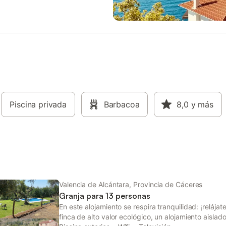
5-30 min). El aeropuerto Adolfo
para el Monesco de la Naturaleza
adrid-Barajas está a 2 horas y
Tranquilidad. Es un lugar único ll
os de la propiedad. Esta
historia. Aquí encontrará, por eje
 es de auto check-in, y se le
pinturas rupestres de Puerto Roq
e verifique su identidad antes de
lugar perfecto para practicar se
se en lEs importante tener en
(por ejemplo, por la Ruta de los
e no se permiten ruidos ni
Dólmenes). Los huéspedes tienen
n la propiedad, especialmente en
bicicletas a su disposición.
de grupos de amigosa propiedad.
istrarse a cualquier hora del día
que respete nuestra hora de
Piscina privada
Barbacoa
8,0
y más
estándar (15.00 horas). Es
TE tomar en cuenta que no se
uidos ni fiestas en la propiedad
o a considerar cuando son
e varias personas. Pr
Valencia de Alcántara, Provincia de Cáceres
Granja para 13 personas
En este alojamiento se respira tranquilidad: ¡relájat
finca de alto valor ecológico, un alojamiento aisla