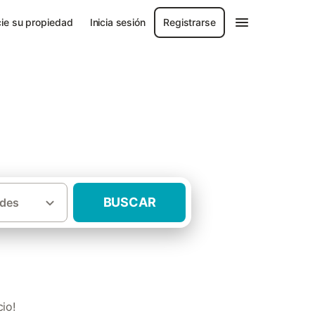
ie su propiedad
Inicia sesión
Registrarse
BUSCAR
des
·
as rurales
Hoteles rurales Extremadura
io!