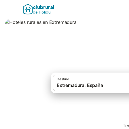
clubrural
de Holidu
Hoteles rurales e
Destino
Te