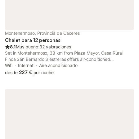
con movilidad reducida. Se admiten mascotas y el entorno
ofrece oportunidades para practicar senderismo, ciclismo y
pesca. El centro de Navaconcejo se encuentra a 1,5 km y hay
un mostrador de información turística para asistir con las
actividades locales.
Montehermoso, Provincia de Cáceres
Chalet para 12 personas
8.1
Muy bueno
⋅
32 valoraciones
Set in Montehermoso, 33 km from Plaza Mayor, Casa Rural
Finca San Bernardo 3 estrellas offers air-conditioned
accommodation and free bikes. This property offers access to a
Wifi
Internet
Aire acondicionado
terrace and free private parking. The homestay has family
227 €
desde
por noche
rooms.