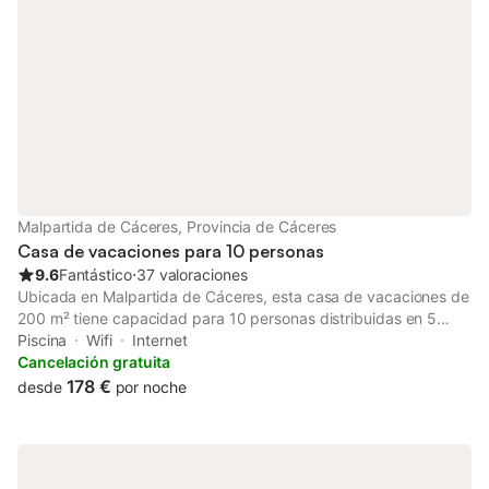
Malpartida de Cáceres, Provincia de Cáceres
Casa de vacaciones para 10 personas
9.6
Fantástico
⋅
37 valoraciones
Ubicada en Malpartida de Cáceres, esta casa de vacaciones de
200 m² tiene capacidad para 10 personas distribuidas en 5
dormitorios y 3 baños. La propiedad cuenta con piscina privada
Piscina
Wifi
Internet
con vistas, jardín y terraza, siendo una opción funcional para
Cancelación gratuita
familias o grupos que visitan esta zona de España. El interior se
178 €
desde
por noche
distribuye en una vivienda independiente que incluye una
cocina equipada con horno, lavavajillas, microondas y cafetera,
junto a un comedor y un salón con chimenea y televisión de
pantalla plana. Para su comodidad, la casa dispone de aire