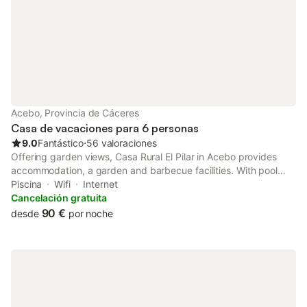
recibirá un enlace donde deberá realizar el registro añadiendo
sus datos personales y la firma previamente a su llegada. El late
check-in tiene un coste adicional de 35€ de 20h a 22h o de 50€
de 22h a 00h. Se podrá exigir una limpieza intermedia para
reservas de más de 2 meses.
Acebo, Provincia de Cáceres
Casa de vacaciones para 6 personas
9.0
Fantástico
⋅
56 valoraciones
Offering garden views, Casa Rural El Pilar in Acebo provides
accommodation, a garden and barbecue facilities. With pool
views, this accommodation features a patio and a swimming
Piscina
Wifi
Internet
pool.
Cancelación gratuita
90 €
desde
por noche