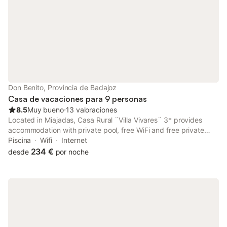
Don Benito, Provincia de Badajoz
Casa de vacaciones para 9 personas
8.5
Muy bueno
⋅
13 valoraciones
Located in Miajadas, Casa Rural ¨Villa Vivares¨ 3* provides
accommodation with private pool, free WiFi and free private
parking for guests who drive. This holiday home offers air-
Piscina
Wifi
Internet
conditioned accommodation with a patio.
234 €
desde
por noche