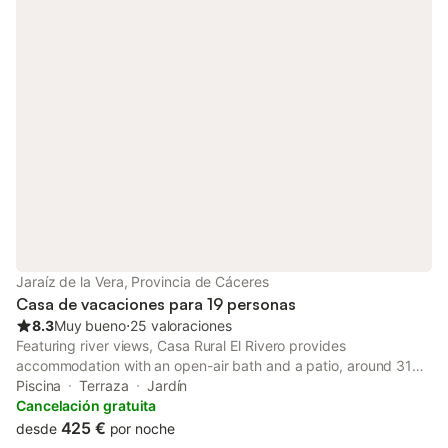
Jaraíz de la Vera, Provincia de Cáceres
Casa de vacaciones para 19 personas
8.3
Muy bueno
⋅
25 valoraciones
Featuring river views, Casa Rural El Rivero provides
accommodation with an open-air bath and a patio, around 31
km from Parque Natural de Monfragüe. This holiday home has a
Piscina
Terraza
Jardín
private pool, a garden and free private parking.
Cancelación gratuita
425 €
desde
por noche