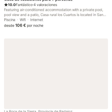
10.0
Fantástico
⋅
4 valoraciones
Featuring air-conditioned accommodation with a private pool,
pool view and a patio, Casa rural los Cuartos is located in San
Benito de la Contienda. This property offers access to a
Piscina
Wifi
Internet
balcony, free private parking and free WiFi.
106 €
desde
por noche
La Roca de la Sierra, Provincia de Badajoz