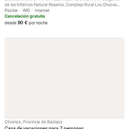
de los Infiernos Natural Reserve, Complejo Rural Los Chozos
Valle del Jerte features rooms with air conditioning and a private
Piscina
Wifi
Internet
bathroom in Jerte.
Cancelación gratuita
90 €
desde
por noche
Olivenza, Provincia de Badajoz
Casa de vacaciones para 7 personas