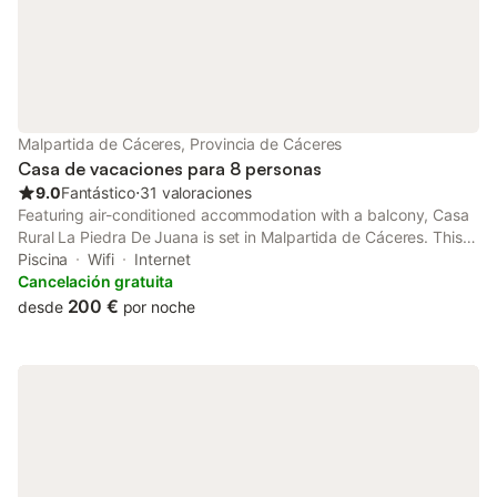
Malpartida de Cáceres, Provincia de Cáceres
Casa de vacaciones para 8 personas
9.0
Fantástico
⋅
31 valoraciones
Featuring air-conditioned accommodation with a balcony, Casa
Rural La Piedra De Juana is set in Malpartida de Cáceres. This
holiday home features a private pool, a garden, barbecue
Piscina
Wifi
Internet
facilities, free WiFi and free private parking.
Cancelación gratuita
200 €
desde
por noche