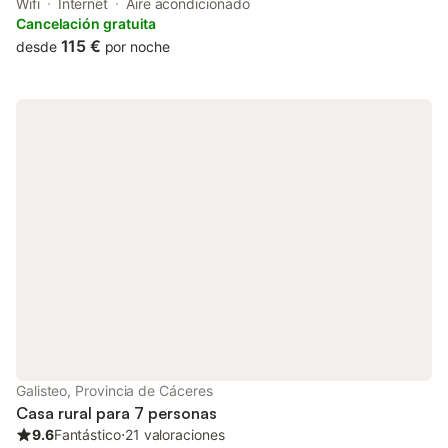
accommodation with a balcony and free WiFi. With garden
Wifi
Internet
Aire acondicionado
views, this accommodation provides a patio.
Cancelación gratuita
115 €
desde
por noche
Galisteo, Provincia de Cáceres
Casa rural para 7 personas
9.6
Fantástico
⋅
21 valoraciones