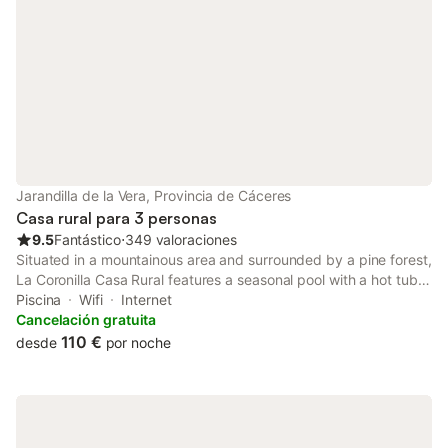
Jarandilla de la Vera, Provincia de Cáceres
Casa rural para 3 personas
9.5
Fantástico
⋅
349 valoraciones
Situated in a mountainous area and surrounded by a pine forest,
La Coronilla Casa Rural features a seasonal pool with a hot tub
and sun loungers. The town of Jarandilla de la Vera is 1.5 km
Piscina
Wifi
Internet
away.
Cancelación gratuita
110 €
desde
por noche