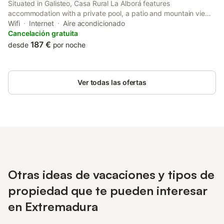
Situated in Galisteo, Casa Rural La Alborá features
accommodation with a private pool, a patio and mountain views.
This 4-star country house offers a shared kitchen and full-day
Wifi
Internet
Aire acondicionado
security.
Cancelación gratuita
187 €
desde
por noche
Ver todas las ofertas
Otras ideas de vacaciones y tipos de
propiedad que te pueden interesar
en Extremadura