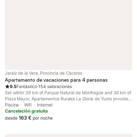
Jaraíz de la Vera, Provincia de Cáceres
Apartamento de vacaciones para 4 personas
9.5
Fantástico
⋅
154 valoraciones
Set within 39 km of Parque Natural de Monfragüe and 36 km of
Plaza Mayor, Apartamentos Rurales La Gloria de Yuste provides
rooms with air conditioning and a private bathroom in Jaraiz de
Piscina
Wifi
Internet
la Vera. The property features pool and garden views, and is 7.
Cancelación gratuita
163 €
desde
por noche