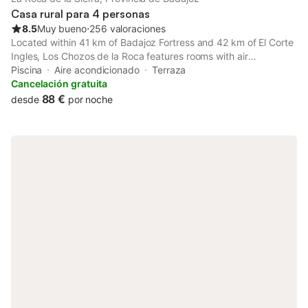
Casa rural para 4 personas
8.5
Muy bueno
⋅
256 valoraciones
Located within 41 km of Badajoz Fortress and 42 km of El Corte
Ingles, Los Chozos de la Roca features rooms with air
conditioning and a private bathroom in La Roca de la Sierra.
Piscina
Aire acondicionado
Terraza
With lake views, this accommodation offers a patio.
Cancelación gratuita
88 €
desde
por noche