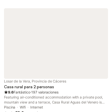
Losar de la Vera, Provincia de Cáceres
Casa rural para 2 personas
9.6
Fantástico
⋅
197 valoraciones
Featuring air-conditioned accommodation with a private pool,
mountain view and a terrace, Casa Rural Aguas del Venero is
located in Losar de la Vera.
Piscina
Wifi
Internet