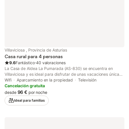
cómodo sistema de auto check-in.
Villaviciosa , Provincia de Asturias
Casa rural para 4 personas
9.6
Fantástico
⋅
40 valoraciones
La Casa de Aldea La Pumarada (AS-830) se encuentra en
Villaviciosa y es ideal para disfrutar de unas vacaciones únicas
con tus seres queridos. La propiedad, distribuida en 2 plantas,
Wifi
Aparcamiento en la propiedad
Televisión
cuenta con una sala de estar, cocina, 2 dormitorios y 1 baño, lo
Cancelación gratuita
que permite alojar cómodamente a 4 personas. Entre los
96 €
desde
por noche
servicios adicionales se incluyen Wi-Fi, televisión y lavadora.
Ideal para familias
También hay una cuna disponible para los huéspedes que la
necesiten. Esta casa rural dispone de un espacio exterior
privado con jardín y zona de barbacoa, perfecto para relajarse
al aire libre. Además, se ofrece una plaza de aparcamiento
dentro del recinto para mayor comodidad. No se permiten