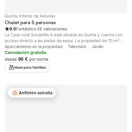
Quirós, Interior de Asturias
Chalet para 5 personas
9.0
Fantástico
⋅
26 valoraciones
La Casa rural Socastillo A está situada en Quirós y cuenta con
acceso directo a las pistas de esquí. La propiedad de 70 m²
consta de una sala de estar, una cocina, 2 dormitorios y 1 baño,
Aparcamiento en la propiedad
Televisión
Jardín
por lo que tiene capacidad para 5 personas. Los servicios
Cancelación gratuita
adicionales incluyen televisión y lavadora. Este establecimiento
96 €
desde
por noche
dispone de una zona exterior privada con jardín, terraza
Ideal para familias
cubierta, balcón y barbacoa. Hay una plaza de aparcamiento
disponible en la propiedad. Se permite un máximo de 2
mascotas. No se permite fumar ni celebrar eventos. Este
inmueble no dispone de aire acondicionado y Wi-Fi.
Anfitrión estrella