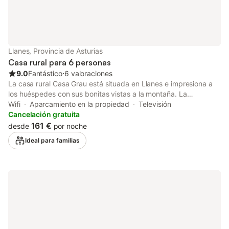
Llanes, Provincia de Asturias
Casa rural para 6 personas
9.0
Fantástico
⋅
6 valoraciones
La casa rural Casa Grau está situada en Llanes e impresiona a
los huéspedes con sus bonitas vistas a la montaña. La
propiedad de 120 m² consta de una sala de estar, una cocina
Wifi
Aparcamiento en la propiedad
Televisión
bien equipada, 3 dormitorios y 2 baños, por lo que puede
Cancelación gratuita
acomodar a 6 personas. Los servicios adicionales incluyen Wi-
161 €
desde
por noche
Fi, televisión y lavadora. También hay una cuna disponible. Este
Ideal para familias
alquiler de vacaciones ofrece un espacio exterior privado con
jardín, terraza cubierta y barbacoa. hay 2 plazas de parking
disponibles en la propiedad. Se permite una mascota. No se
permite fumar ni celebrar eventos. Este inmueble no dispone de
aire acondicionado. Este establecimiento cuenta con un cómodo
sistema de auto check-in.