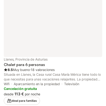
mascotas ni la celebración de eventos en la propiedad. Este
alojamiento no dispone de aire acondicionado.
Llanes, Provincia de Asturias
Chalet para 6 personas
8.5
Muy bueno
⋅
18 valoraciones
Situada en Llanes, la Casa rural Casa María Mérica tiene todo lo
que necesitas para unas vacaciones relajantes. La propiedad
de 150 m² consta de un salón, 2 dormitorios y 1 baño, por lo
Wifi
Aparcamiento en la propiedad
Televisión
que puede acomodar a 6 personas. Los servicios adicionales
Cancelación gratuita
incluyen Wi-Fi, televisión y lavadora. Escápese a la casa rural y
113 €
desde
por noche
relájese en el tranquilo entorno de su jardín privado, perfecto
Ideal para familias
para mañanas tranquilas. Hay una plaza de aparcamiento