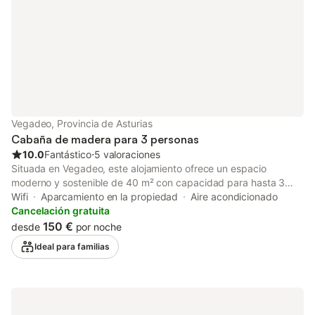
para vehículos eléctricos. Esta propiedad
cue
Vegadeo, Provincia de Asturias
Cabaña de madera para 3 personas
10.0
Fantástico
⋅
5 valoraciones
Situada en Vegadeo, este alojamiento ofrece un espacio
moderno y sostenible de 40 m² con capacidad para hasta 3
personas. En el interior, encontrarás un dormitorio doble, un
Wifi
Aparcamiento en la propiedad
Aire acondicionado
acogedor salón, un baño completo y una cocina privada
Cancelación gratuita
totalmente equipada. El apartamento dispone de una terraza
150 €
desde
por noche
privada descubierta con vistas a la montaña y al mar. Entre las
Ideal para familias
comodidades se incluyen aire acondicionado, Wi-Fi, TV y cuna
para bebé disponible bajo petición y por un suplemento. Se
aceptan mascotas previa consulta con el anfitrión y por un
suplemento; es necesario llevar su propia cama o manta. Las
mascotas no pueden subir a la cama ni al sofá, ni quedarse