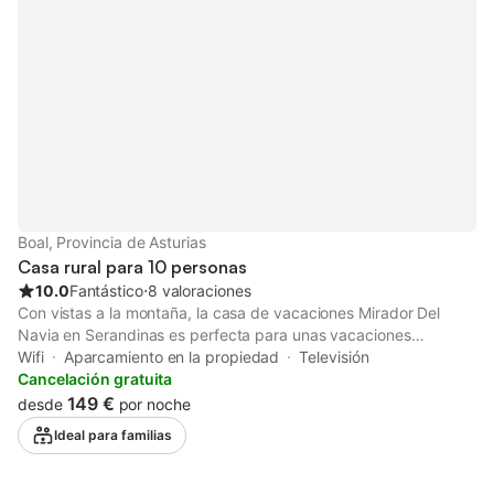
para ayudar a los huéspedes con la correcta separación de
residuos. Se proporciona más información en el establecimiento.
Este establecimiento ofrece un cómodo sistema de auto check-
in.
Boal, Provincia de Asturias
Casa rural para 10 personas
10.0
Fantástico
⋅
8 valoraciones
Con vistas a la montaña, la casa de vacaciones Mirador Del
Navia en Serandinas es perfecta para unas vacaciones
relajantes. La propiedad de 3 plantas consta de una sala de
Wifi
Aparcamiento en la propiedad
Televisión
estar, una cocina totalmente equipada, 4 dormitorios y 3 baños,
Cancelación gratuita
por lo que puede alojar a 10 personas. Los servicios adicionales
149 €
desde
por noche
incluyen Wi-Fi con un espacio de trabajo dedicado para la
Ideal para familias
oficina en casa, una televisión, así como una lavadora. Este
alojamiento no ofrece: aire acondicionado. Este alquiler de
vacaciones cuenta con un espacio exterior privado con jardín, 2