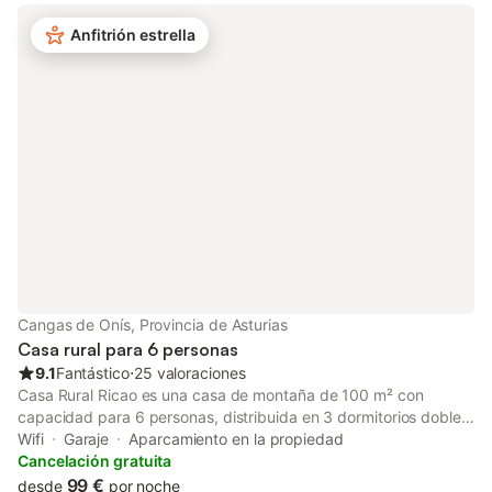
exterior privado con terraza descubierta, balcón y barbacoa.
Hay una pista de tenis a 15 minutos a pie del establecimiento.
Anfitrión estrella
Hay aparcamiento gratuito disponible en los alrededores del
alojamiento. Se permite un máximo de una mascota. No está
permitido fumar en esta propiedad.
Cangas de Onís, Provincia de Asturias
Casa rural para 6 personas
9.1
Fantástico
⋅
25 valoraciones
Casa Rural Ricao es una casa de montaña de 100 m² con
capacidad para 6 personas, distribuida en 3 dormitorios dobles
y 3 baños. Disfruta de vistas abiertas al valle desde una terraza
Wifi
Garaje
Aparcamiento en la propiedad
privada cubierta, ideal para desconectar en un entorno rural
Cancelación gratuita
auténtico. La casa cuenta con cocina totalmente equipada,
99 €
desde
por noche