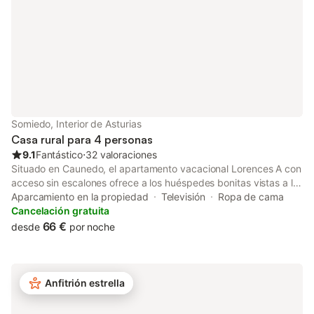
Somiedo, Interior de Asturias
Casa rural para 4 personas
9.1
Fantástico
⋅
32 valoraciones
Situado en Caunedo, el apartamento vacacional Lorences A con
acceso sin escalones ofrece a los huéspedes bonitas vistas a la
montaña. La propiedad de 2 plantas consta de una sala de
Aparcamiento en la propiedad
Televisión
Ropa de cama
estar, una cocina, 1 dormitorio y 1 baño, por lo que puede alojar
Cancelación gratuita
a 4 personas. Los servicios adicionales incluyen televisión y
66 €
desde
por noche
lavadora. Este alojamiento no ofrece: Wi-Fi y aire
acondicionado. Los enlaces de transporte público se
encuentran a poca distancia a pie. Hay una plaza de
aparcamiento disponible en el recinto. Se admiten dos
Anfitrión estrella
mascotas pequeñas bajo petición. No se permite celebrar
eventos en esta propiedad. Esta propiedad tiene directrices