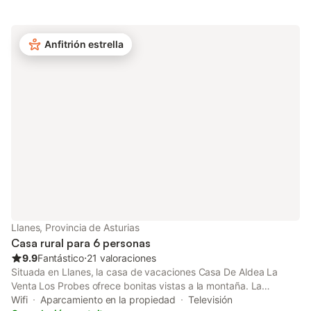
disponible en el recinto. No se permiten mascotas, fumar ni
celebrar eventos. Toallas, no se puede proporcionar. Este
inmueble no dispone de aire acondicionado.
Anfitrión estrella
Llanes, Provincia de Asturias
Casa rural para 6 personas
9.9
Fantástico
⋅
21 valoraciones
Situada en Llanes, la casa de vacaciones Casa De Aldea La
Venta Los Probes ofrece bonitas vistas a la montaña. La
propiedad de 2 plantas consta de un salón, una cocina
Wifi
Aparcamiento en la propiedad
Televisión