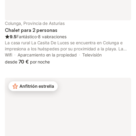
Colunga, Provincia de Asturias
Chalet para 2 personas
9.5
Fantástico
⋅
8 valoraciones
La casa rural La Casita De Luces se encuentra en Colunga e
impresiona a los huéspedes por su proximidad a la playa. La
propiedad de 2 plantas consta de una sala de estar, 2
Wifi
Aparcamiento en la propiedad
Televisión
dormitorios y 1 baño, por lo que puede alojar a 2 personas. Los
70 €
desde
por noche
servicios adicionales incluyen Wi-Fi, televisión y lavadora.
También hay una cuna y una trona disponibles. Disfrute de un
espacio privado al aire libre en La casa rural con jardín, terraza
y barbacoa. Hay aparcamiento disponible en la propiedad y
Anfitrión estrella
aparcamiento gratuito disponible en la calle. Se permite una
mascota. No se permite fumar ni celebrar eventos. Este
inmueble no dispone de aire acondicionado.