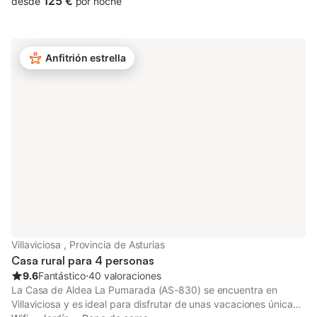
125 €
desde
por noche
juguetes para niños. También hay una cuna disponible. Este
alojamiento no ofrece: aire acondicionado y toallas. Este alquiler
vacacional ofrece un espacio exterior privado con jardín y
barbacoa. Hay una plaza de aparcamiento disponible en el
Anfitrión estrella
recinto. No se permiten mascotas, fumar ni celebrar eventos.
Cambio gratuito de toallas cada 3-4 días. Las estancias
superiores a 7 noches incluyen limpieza del alojamiento y
cambio gratuito de ropa de cama (excepto cocina).
Villaviciosa , Provincia de Asturias
Casa rural para 4 personas
9.6
Fantástico
⋅
40 valoraciones
La Casa de Aldea La Pumarada (AS-830) se encuentra en
Villaviciosa y es ideal para disfrutar de unas vacaciones únicas