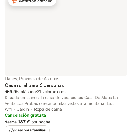
Anfitrión estrella
establecimiento. Hay una plaza de aparcamiento disponible en
la propiedad y hay aparcamiento gratuito disponible en la calle.
Se permite un máximo de 4 mascotas. No se permite celebrar
eventos en este establecimiento. Este establecimiento ofrece un
cómodo sistema de auto check-in.
Llanes, Provincia de Asturias
Casa rural para 6 personas
9.9
Fantástico
⋅
21 valoraciones
Situada en Llanes, la casa de vacaciones Casa De Aldea La
Venta Los Probes ofrece bonitas vistas a la montaña. La
propiedad de 2 plantas consta de un salón, una cocina
Wifi
Jardín
Ropa de cama
totalmente equipada, 3 dormitorios y 3 baños, por lo que puede
Cancelación gratuita
acomodar hasta 6 personas. Los servicios adicionales incluyen
187 €
desde
por noche
Wi-Fi de alta velocidad (apto para videollamadas), televisión,
Ideal para familias