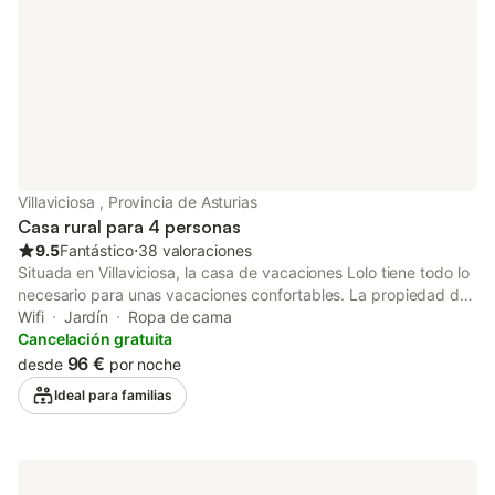
Villaviciosa , Provincia de Asturias
Casa rural para 4 personas
9.5
Fantástico
⋅
38 valoraciones
Situada en Villaviciosa, la casa de vacaciones Lolo tiene todo lo
necesario para unas vacaciones confortables. La propiedad de
2 plantas consta de una sala de estar, una cocina bien
Wifi
Jardín
Ropa de cama
equipada, 2 dormitorios y 1 baño, por lo que puede alojar a 4
Cancelación gratuita
personas. Los servicios adicionales incluyen Wi-Fi, televisión y
96 €
desde
por noche
lavadora. También hay una cuna disponible. Este alquiler
Ideal para familias
vacacional cuenta con un espacio exterior privado con jardín y
barbacoa. Hay una plaza de aparcamiento disponible en el
recinto. Se permite solamente una mascota por reserva. No se
permite fumar ni celebrar eventos. Este inmueble no dispone de
aire acondicionado.