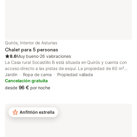
Quirós, Interior de Asturias
Chalet para 5 personas
8.6
Muy bueno
⋅
26 valoraciones
La Casa rural Socastillo B está situada en Quirós y cuenta con
acceso directo a las pistas de esquí. La propiedad de 60 m²
consta de una sala de estar, una cocina, 2 dormitorios y 1 baño,
Jardín
Ropa de cama
Propiedad vallada
por lo que tiene capacidad para 5 personas. Los servicios
Cancelación gratuita
adicionales incluyen televisión y lavadora. Este alquiler
96 €
desde
por noche
vacacional cuenta con un espacio exterior privado con jardín y
barbacoa. hay 2 plazas de parking disponibles en la propiedad.
Se permite un máximo de 2 mascotas. No se permite fumar ni
celebrar eventos. Este inmueble no dispone de aire
Anfitrión estrella
acondicionado y Wi-Fi.