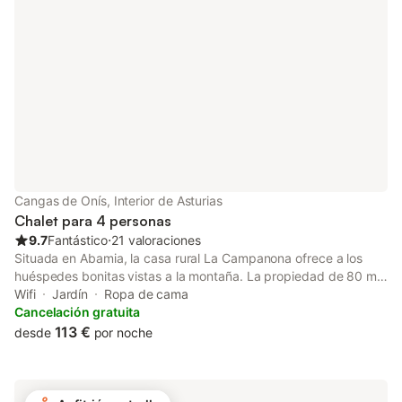
residuos. Se proporciona más información en el establecimiento.
Este establecimiento ofrece un cómodo sistema de auto check-
in.
Cangas de Onís, Interior de Asturias
Chalet para 4 personas
9.7
Fantástico
⋅
21 valoraciones
Situada en Abamia, la casa rural La Campanona ofrece a los
huéspedes bonitas vistas a la montaña. La propiedad de 80 m²
consta de una sala de estar, una cocina, 2 dormitorios y 1 baño,
Wifi
Jardín
Ropa de cama
por lo que puede alojar a 4 personas. Los servicios adicionales
Cancelación gratuita
incluyen Wi-Fi, televisión, lavadora y secadora. También hay
113 €
desde
por noche
una cuna disponible. Este alojamiento no ofrece: aire
acondicionado. Este alquiler de vacaciones ofrece una zona
exterior privada con jardín, terraza, balcón, barbacoa y parque
infantil. Hay una pista de tenis a 15 minutos a pie del