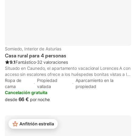
Somiedo, Interior de Asturias
Casa rural para 4 personas
9.1
Fantástico
⋅
32 valoraciones
Situado en Caunedo, el apartamento vacacional Lorences A con
acceso sin escalones ofrece a los huéspedes bonitas vistas a la
montaña. La propiedad de 2 plantas consta de una sala de
Ropa de
Propiedad
Aparcamiento en la
estar, una cocina, 1 dormitorio y 1 baño, por lo que puede alojar
cama
vallada
propiedad
a 4 personas. Los servicios adicionales incluyen televisión y
Cancelación gratuita
lavadora. Este alojamiento no ofrece: Wi-Fi y aire
66 €
desde
por noche
acondicionado. Los enlaces de transporte público se
encuentran a poca distancia a pie. Hay una plaza de
aparcamiento disponible en el recinto. Se admiten dos
mascotas pequeñas bajo petición. No se permite celebrar
Anfitrión estrella
eventos en esta propiedad. Esta propiedad tiene directrices
para ayudar a los huéspedes con la correcta separación de