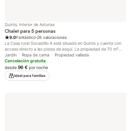
Quirós, Interior de Asturias
Chalet para 5 personas
9.0
Fantástico
⋅
26 valoraciones
La Casa rural Socastillo A está situada en Quirós y cuenta con
acceso directo a las pistas de esquí. La propiedad de 70 m²
consta de una sala de estar, una cocina, 2 dormitorios y 1 baño,
Jardín
Ropa de cama
Propiedad vallada
por lo que tiene capacidad para 5 personas. Los servicios
Cancelación gratuita
adicionales incluyen televisión y lavadora. Este establecimiento
96 €
desde
por noche
dispone de una zona exterior privada con jardín, terraza
Ideal para familias
cubierta, balcón y barbacoa. Hay una plaza de aparcamiento
disponible en la propiedad. Se permite un máximo de 2
mascotas. No se permite fumar ni celebrar eventos. Este
inmueble no dispone de aire acondicionado y Wi-Fi.