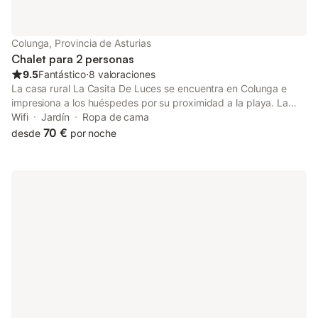
Colunga, Provincia de Asturias
Chalet para 2 personas
9.5
Fantástico
⋅
8 valoraciones
La casa rural La Casita De Luces se encuentra en Colunga e
impresiona a los huéspedes por su proximidad a la playa. La
propiedad de 2 plantas consta de una sala de estar, 2
Wifi
Jardín
Ropa de cama
dormitorios y 1 baño, por lo que puede alojar a 2 personas. Los
70 €
desde
por noche
servicios adicionales incluyen Wi-Fi, televisión y lavadora.
También hay una cuna y una trona disponibles. Disfrute de un
espacio privado al aire libre en La casa rural con jardín, terraza
y barbacoa. Hay aparcamiento disponible en la propiedad y
aparcamiento gratuito disponible en la calle. Se permite una
mascota. No se permite fumar ni celebrar eventos. Este
inmueble no dispone de aire acondicionado.