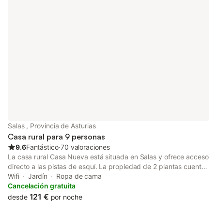
Salas , Provincia de Asturias
Casa rural para 9 personas
9.6
Fantástico
⋅
70 valoraciones
La casa rural Casa Nueva está situada en Salas y ofrece acceso
directo a las pistas de esquí. La propiedad de 2 plantas cuenta
con una sala de estar, 3 dormitorios y 1 baño, con capacidad
Wifi
Jardín
Ropa de cama
para 9 personas. Entre los servicios adicionales se incluyen una
Cancelación gratuita
estufa de pellets, Wi-Fi, televisión y lavadora. También hay una
121 €
desde
por noche
cuna disponible para los huéspedes. Este alquiler de vacaciones
dispone de un espacio exterior privado con jardín, terrazas