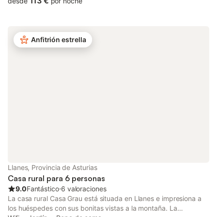
113 €
desde
por noche
una cuna disponible. Este alojamiento no ofrece: aire
acondicionado. Este alquiler de vacaciones ofrece una zona
exterior privada con jardín, terraza, balcón, barbacoa y parque
infantil. Hay una pista de tenis a 15 minutos a pie del
Anfitrión estrella
establecimiento. Hay una plaza de aparcamiento disponible en
la propiedad y hay aparcamiento gratuito disponible en la calle.
Se permite un máximo de 4 mascotas. No se permite celebrar
eventos en este establecimiento. Este establecimiento ofrece un
cómodo sistema de auto check-in.
Llanes, Provincia de Asturias
Casa rural para 6 personas
9.0
Fantástico
⋅
6 valoraciones
La casa rural Casa Grau está situada en Llanes e impresiona a
los huéspedes con sus bonitas vistas a la montaña. La