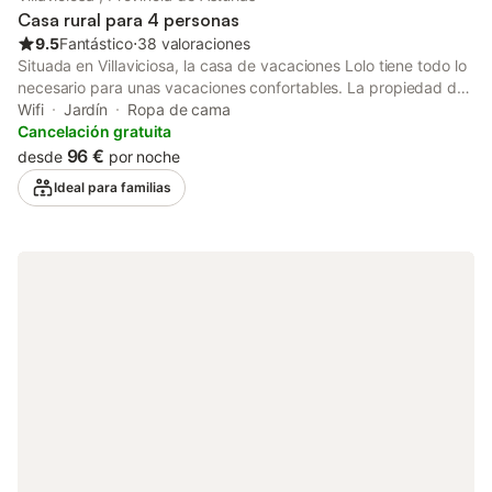
Casa rural para 4 personas
9.5
Fantástico
⋅
38 valoraciones
Situada en Villaviciosa, la casa de vacaciones Lolo tiene todo lo
necesario para unas vacaciones confortables. La propiedad de
2 plantas consta de una sala de estar, una cocina bien
Wifi
Jardín
Ropa de cama
equipada, 2 dormitorios y 1 baño, por lo que puede alojar a 4
Cancelación gratuita
personas. Los servicios adicionales incluyen Wi-Fi, televisión y
96 €
desde
por noche
lavadora. También hay una cuna disponible. Este alquiler
Ideal para familias
vacacional cuenta con un espacio exterior privado con jardín y
barbacoa. Hay una plaza de aparcamiento disponible en el
recinto. Se permite solamente una mascota por reserva. No se
permite fumar ni celebrar eventos. Este inmueble no dispone de
aire acondicionado.