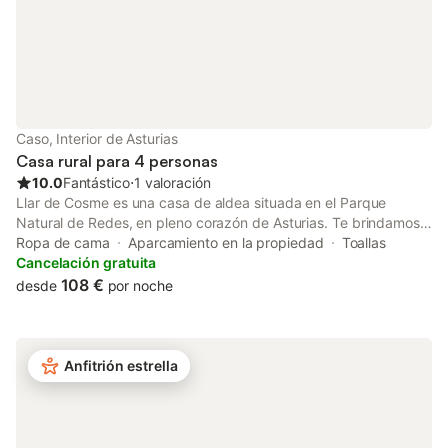
celebrar eventos.
Caso, Interior de Asturias
Casa rural para 4 personas
10.0
Fantástico
⋅
1 valoración
Llar de Cosme es una casa de aldea situada en el Parque
Natural de Redes, en pleno corazón de Asturias. Te brindamos
la oportunidad de vivir la montaña asturiana con los cinco
Ropa de cama
Aparcamiento en la propiedad
Toallas
sentidos. Descubre su encanto, conecta con lo natural y
Cancelación gratuita
siéntete como en casa. Llar de Cosme mantiene el diseño y
108 €
desde
por noche
encanto de las casonas asturianas, incorporando todas las
comodidades, servicios y detalles para que tu estancia sea
cálida y acogedora. La casa dispone de 2 habitaciones, cada
una decorada de manera diferente y con su propio baño. La
Anfitrión estrella
cocina está totalmente equipada y el salón cuenta con una
preciosa chimenea, TV, DVD, juegos de mesa y libros. Desde la
terraza del salón, equipada con hamacas y sombrilla, se disfruta
de unas vistas espectaculares al Parque Natural de Redes.