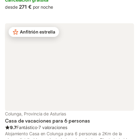
largas y relajadas comidas en compañía. Es el lugar ideal para
271 €
desde
por noche
compartir momentos especiales, saborear la sidra local y
disfrutar de los reconocidos quesos de la región. Rodeada de
naturaleza y paisajes impresionantes, Casa La Xerra ofrece el
equilibrio perfecto entre confort, tradición y el auténtico espíritu
Anfitrión estrella
de la Asturias rural.
Colunga, Provincia de Asturias
Casa de vacaciones para 6 personas
9.7
Fantástico
⋅
7 valoraciones
Alojamiento Casa en Colunga para 6 personas a 2Km de la