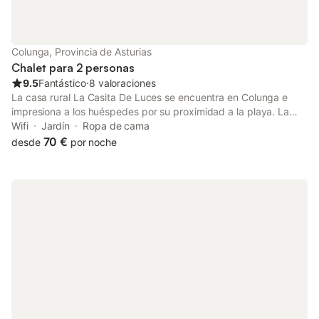
Colunga, Provincia de Asturias
Chalet para 2 personas
9.5
Fantástico
⋅
8 valoraciones
La casa rural La Casita De Luces se encuentra en Colunga e
impresiona a los huéspedes por su proximidad a la playa. La
propiedad de 2 plantas consta de una sala de estar, 2
Wifi
Jardín
Ropa de cama
dormitorios y 1 baño, por lo que puede alojar a 2 personas. Los
70 €
desde
por noche
servicios adicionales incluyen Wi-Fi, televisión y lavadora.
También hay una cuna y una trona disponibles. Disfrute de un
espacio privado al aire libre en La casa rural con jardín, terraza
y barbacoa. Hay aparcamiento disponible en la propiedad y
aparcamiento gratuito disponible en la calle. Se permite una
mascota. No se permite fumar ni celebrar eventos. Este
inmueble no dispone de aire acondicionado.