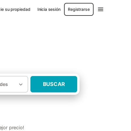
ie su propiedad
Inicia sesión
Registrarse
BUSCAR
des
·
Casas rurales para Navidades Asturias
jor precio!