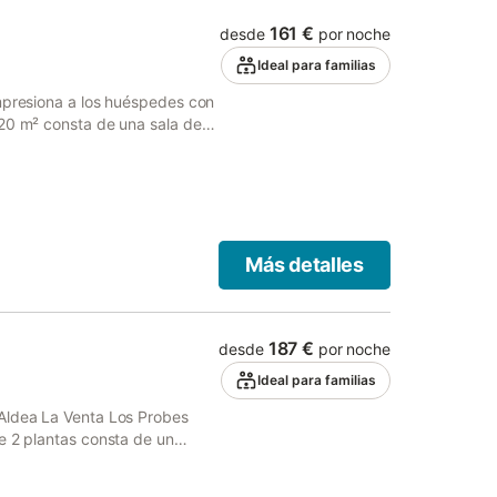
161 €
desde
por noche
Ideal para familias
impresiona a los huéspedes con
120 m² consta de una sala de
 baños, por lo que puede
cluyen Wi-Fi, televisión y
quiler de vacaciones ofrece
ierta y barbacoa. hay 2 plazas
e una mascota. No se permite
e de aire acondicionado. Este
Más detalles
auto check-in.
187 €
desde
por noche
Ideal para familias
 Aldea La Venta Los Probes
e 2 plantas consta de un
os y 3 baños, por lo que
icionales incluyen Wi-Fi de