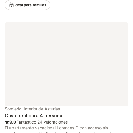
lavadora. También hay una cuna disponible. Este alquiler
Ideal para familias
vacacional cuenta con un espacio exterior privado con jardín y
barbacoa. Hay una plaza de aparcamiento disponible en el
recinto. Se permite solamente una mascota por reserva. No se
permite fumar ni celebrar eventos. Este inmueble no dispone de
aire acondicionado.
Somiedo, Interior de Asturias
Casa rural para 4 personas
9.0
Fantástico
⋅
24 valoraciones
El apartamento vacacional Lorences C con acceso sin