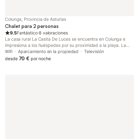
Colunga, Provincia de Asturias
Chalet para 2 personas
9.5
Fantástico
⋅
8 valoraciones
La casa rural La Casita De Luces se encuentra en Colunga e
impresiona a los huéspedes por su proximidad a la playa. La
propiedad de 2 plantas consta de una sala de estar, 2
Wifi
Aparcamiento en la propiedad
Televisión
dormitorios y 1 baño, por lo que puede alojar a 2 personas. Los
70 €
desde
por noche
servicios adicionales incluyen Wi-Fi, televisión y lavadora.
También hay una cuna y una trona disponibles. Disfrute de un
espacio privado al aire libre en La casa rural con jardín, terraza
y barbacoa. Hay aparcamiento disponible en la propiedad y
aparcamiento gratuito disponible en la calle. Se permite una
mascota. No se permite fumar ni celebrar eventos. Este
inmueble no dispone de aire acondicionado.