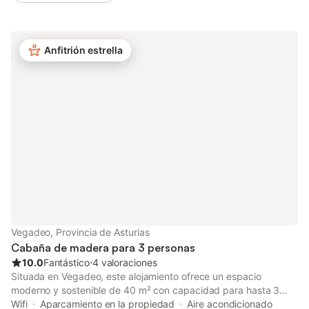
jardín, terraza cubierta y barbacoa. hay 2 plazas de parking
disponibles en la propiedad. Se permite una mascota. No se
permite fumar ni celebrar eventos. Este inmueble no dispone de
Anfitrión estrella
aire acondicionado. Este establecimiento cuenta con un cómodo
sistema de auto check-in.
Vegadeo, Provincia de Asturias
Cabaña de madera para 3 personas
10.0
Fantástico
⋅
4 valoraciones
Situada en Vegadeo, este alojamiento ofrece un espacio
moderno y sostenible de 40 m² con capacidad para hasta 3
personas. En el interior, encontrarás un dormitorio doble, un
Wifi
Aparcamiento en la propiedad
Aire acondicionado