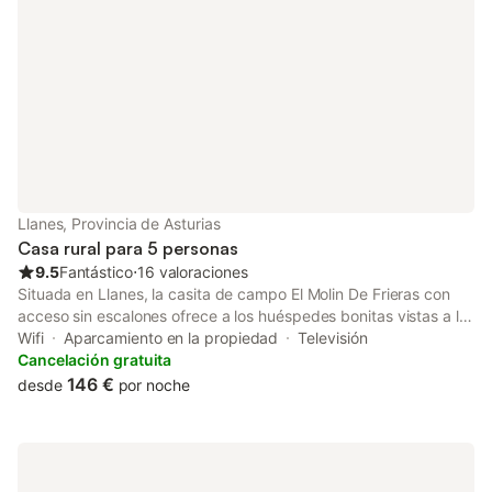
eventos.
Llanes, Provincia de Asturias
Casa rural para 5 personas
9.5
Fantástico
⋅
16 valoraciones
Situada en Llanes, la casita de campo El Molin De Frieras con
acceso sin escalones ofrece a los huéspedes bonitas vistas a la
montaña. La propiedad de 2 plantas consta de una sala de
Wifi
Aparcamiento en la propiedad
Televisión
estar, una cocina, 3 dormitorios y 2 baños, por lo que puede
Cancelación gratuita
alojar a 5 personas. Los servicios adicionales incluyen Wi-Fi de
146 €
desde
por noche
alta velocidad (apto para videollamadas) con un espacio de
trabajo dedicado para la oficina en casa, una smart TV con
servicios de streaming, una lavadora, así como una secadora.
Además, hay un gimnasio privado disponible en la propiedad.
También hay una cuna y una trona disponibles. Este alojamiento