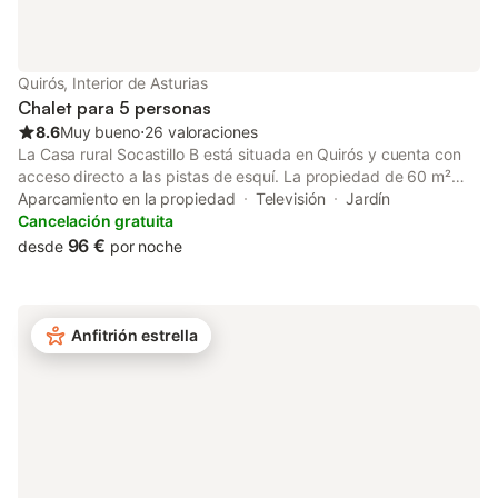
Quirós, Interior de Asturias
Chalet para 5 personas
8.6
Muy bueno
⋅
26 valoraciones
La Casa rural Socastillo B está situada en Quirós y cuenta con
acceso directo a las pistas de esquí. La propiedad de 60 m²
consta de una sala de estar, una cocina, 2 dormitorios y 1 baño,
Aparcamiento en la propiedad
Televisión
Jardín
por lo que tiene capacidad para 5 personas. Los servicios
Cancelación gratuita
adicionales incluyen televisión y lavadora. Este alquiler
96 €
desde
por noche
vacacional cuenta con un espacio exterior privado con jardín y
barbacoa. hay 2 plazas de parking disponibles en la propiedad.
Se permite un máximo de 2 mascotas. No se permite fumar ni
celebrar eventos. Este inmueble no dispone de aire
Anfitrión estrella
acondicionado y Wi-Fi.