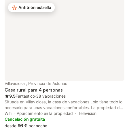
naturaleza y paisajes impresionantes, Casa La Xerra ofrece el
equilibrio perfecto entre confort, tradición y el auténtico espíritu
Anfitrión estrella
de la Asturias rural.
Villaviciosa , Provincia de Asturias
Casa rural para 4 personas
9.5
Fantástico
⋅
38 valoraciones
Situada en Villaviciosa, la casa de vacaciones Lolo tiene todo lo
necesario para unas vacaciones confortables. La propiedad de
2 plantas consta de una sala de estar, una cocina bien
Wifi
Aparcamiento en la propiedad
Televisión
equipada, 2 dormitorios y 1 baño, por lo que puede alojar a 4
Cancelación gratuita
personas. Los servicios adicionales incluyen Wi-Fi, televisión y
96 €
desde
por noche