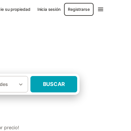
ie su propiedad
Inicia sesión
Registrarse
BUSCAR
des
·
ales
Hoteles rurales con niños Asturias
r precio!