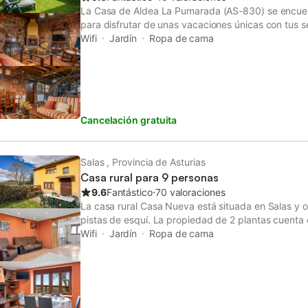
La Casa de Aldea La Pumarada (AS-830) se encuentr
para disfrutar de unas vacaciones únicas con tus s
distribuida en 2 plantas, cuenta con una sala de est
Wifi
Jardín
Ropa de cama
baño, lo que permite alojar cómodamente a 4 person
adicionales se incluyen Wi-Fi, televisión y lavador
disponible para los huéspedes que la necesiten. Es
espacio exterior privado con jardín y zona de barb
al aire libre. Además, se ofrece una plaza de aparc
Cancelación gratuita
para mayor comodidad. No se permiten mascotas ni
en la propiedad. Este alojamiento no dispone de ai
Salas , Provincia de Asturias
Casa rural para 9 personas
9.6
Fantástico
⋅
70 valoraciones
La casa rural Casa Nueva está situada en Salas y o
pistas de esquí. La propiedad de 2 plantas cuenta 
dormitorios y 1 baño, con capacidad para 9 persona
Wifi
Jardín
Ropa de cama
adicionales se incluyen una estufa de pellets, Wi-Fi,
También hay una cuna disponible para los huéspede
vacaciones dispone de un espacio exterior privado 
y descubiertas, barbacoa y parque infantil, ideal p
plaza de aparcamiento disponible en la propiedad 