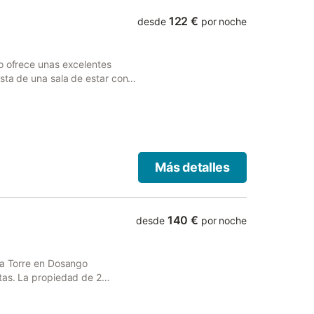
122 €
desde
por noche
o ofrece unas excelentes
sta de una sala de estar con
ada, 2 dormitorios y 1 baño,
adicionales incluyen Wi-Fi,
uguetes para niños. También
pone de una zona exterior
 y barbacoa. Hay una plaza de
rcamiento gratuito disponible
Más detalles
No se permite celebrar
ne de aire acondicionado.
140 €
desde
por noche
La Torre en Dosango
tas. La propiedad de 2
2 personas, una cocina, 2
 acomodar a 6 personas. Los