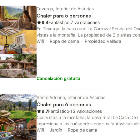
ofrece un cómodo sistema de auto check-in.
Teverga, Interior de Asturias
Chalet para 5 personas
9.4
Fantástico
⋅
7 valoraciones
En Teverga, la casa rural La Carrozal Senda del Os
vistas a la montaña. La propiedad de 2 plantas con
sofá cama para una persona, una cocina bien equip
Wifi
Ropa de cama
Propiedad vallada
por lo que puede alojar a 5 personas. Los servicios 
televisión, lavadora, secadora, así como libros y j
hay disponible una cuna. Este establecimiento dis
privada con terraza descubierta, terraza cubierta
aparcamiento disponible en la propiedad y hay apa
Cancelación gratuita
en la calle. Se permite un máximo de 4 mascotas. 
eventos en esta propiedad. Este inmueble no dispo
Santo Adriano, Interior de Asturias
Chalet para 6 personas
9.7
Fantástico
⋅
15 valoraciones
Con vistas a la montaña, la casa rural La Casa De 
impresiona a los huéspedes con sus fantásticas vis
plantas consta de un salón con un sofá cama para 
Wifi
Jardín
Ropa de cama
dormitorios y 3 cuartos de baño, por lo que puede