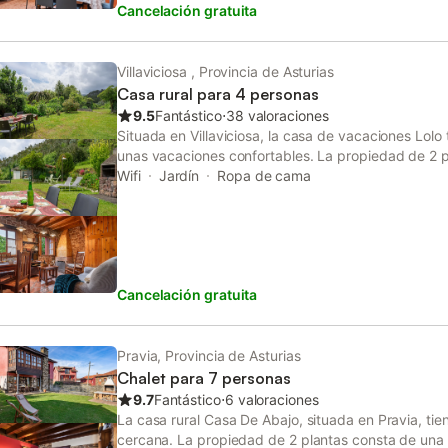
Cancelación gratuita
calle. Se permite un máximo de 2 mascotas pequeñ
permite fumar ni celebrar eventos. Para estancias 
suplemento por limpieza disponible por un cargo ad
de aire acondicionado. El combustible para la estuf
Villaviciosa , Provincia de Asturias
el alojamiento para recibir instrucciones sobre su u
Casa rural para 4 personas
para los huéspedes.
9.5
Fantástico
⋅
38 valoraciones
Situada en Villaviciosa, la casa de vacaciones Lolo 
unas vacaciones confortables. La propiedad de 2 p
estar, una cocina bien equipada, 2 dormitorios y 1 
Wifi
Jardín
Ropa de cama
4 personas. Los servicios adicionales incluyen Wi-Fi
También hay una cuna disponible. Este alquiler va
exterior privado con jardín y barbacoa. Hay una p
disponible en el recinto. Se permite solamente una
permite fumar ni celebrar eventos. Este inmueble n
Cancelación gratuita
acondicionado.
Pravia, Provincia de Asturias
Chalet para 7 personas
9.7
Fantástico
⋅
6 valoraciones
La casa rural Casa De Abajo, situada en Pravia, tie
cercana. La propiedad de 2 plantas consta de una 