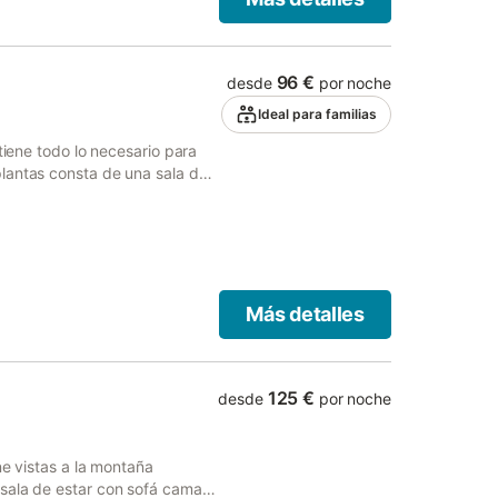
as bajo petición. No se
de 1 noche se exigirá un
icional. La casa no dispone
a requiere consulta previa con
96 €
desde
por noche
so. Se proporcionan bicicletas
Ideal para familias
tiene todo lo necesario para
lantas consta de una sala de
baño, por lo que puede alojar a
, televisión y lavadora.
cacional cuenta con un espacio
laza de aparcamiento
 mascota por reserva. No se
o dispone de aire
Más detalles
125 €
desde
por noche
ne vistas a la montaña
sala de estar con sofá cama