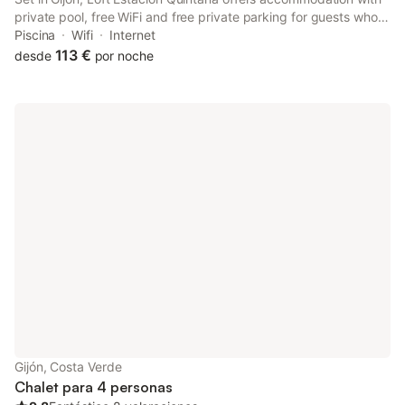
private pool, free WiFi and free private parking for guests who
drive. The property features garden views and is 26 km from
Piscina
Wifi
Internet
Plaza de España and 27 km from Plaza de la Constitución
113 €
desde
por noche
Oviedo.
Gijón, Costa Verde
Chalet para 4 personas