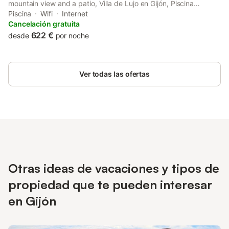
mountain view and a patio, Villa de Lujo en Gijón, Piscina
Climatizada, Bar is located in Gijón. This property offers access
Piscina
Wifi
Internet
to a terrace, free private parking and free WiFi.
Cancelación gratuita
622 €
desde
por noche
Ver todas las ofertas
Otras ideas de vacaciones y tipos de
propiedad que te pueden interesar
en Gijón