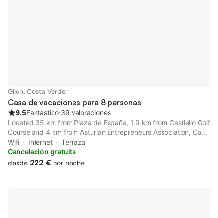
Gijón, Costa Verde
Casa de vacaciones para 8 personas
9.5
Fantástico
⋅
39 valoraciones
Located 35 km from Plaza de España, 1.9 km from Castiello Golf
Course and 4 km from Asturian Entrepreneurs Association, Casa
de pueblo adosada, en la zona rural de Gijón. Offers
Wifi
Internet
Terraza
accommodation situated in Gijón.
Cancelación gratuita
222 €
desde
por noche