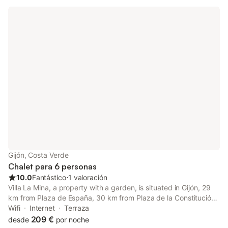
Gijón, Costa Verde
Chalet para 6 personas
10.0
Fantástico
⋅
1 valoración
Villa La Mina, a property with a garden, is situated in Gijón, 29
km from Plaza de España, 30 km from Plaza de la Constitución
Oviedo, as well as 5.3 km from Castiello Golf Course. The
Wifi
Internet
Terraza
property is set 5.7 km from Los Pericones Park, 7.
209 €
desde
por noche