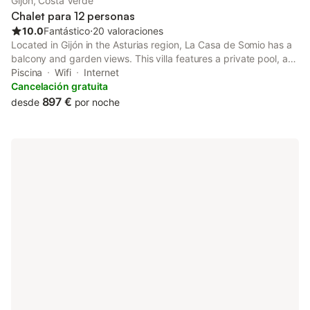
Gijón, Costa Verde
Chalet para 12 personas
10.0
Fantástico
⋅
20 valoraciones
Located in Gijón in the Asturias region, La Casa de Somio has a
balcony and garden views. This villa features a private pool, a
garden, barbecue facilities, free WiFi and free private parking.
Piscina
Wifi
Internet
The property is non-smoking and is set 1.
Cancelación gratuita
897 €
desde
por noche