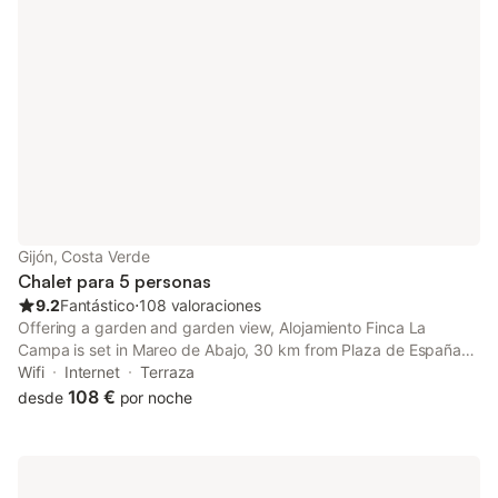
Gijón, Costa Verde
Chalet para 5 personas
9.2
Fantástico
⋅
108 valoraciones
Offering a garden and garden view, Alojamiento Finca La
Campa is set in Mareo de Abajo, 30 km from Plaza de España
and 31 km from Plaza de la Constitución Oviedo. This property
Wifi
Internet
Terraza
offers access to a balcony, free private parking and free WiFi.
108 €
desde
por noche