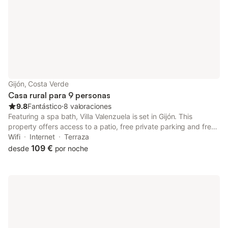
Gijón, Costa Verde
Casa rural para 9 personas
9.8
Fantástico
⋅
8 valoraciones
Featuring a spa bath, Villa Valenzuela is set in Gijón. This
property offers access to a patio, free private parking and free
WiFi. The property is non-smoking and is situated less than 1 km
Wifi
Internet
Terraza
from Playa de Peñarrubia.
109 €
desde
por noche