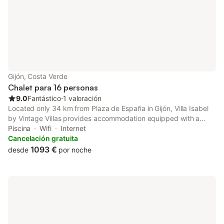
Gijón, Costa Verde
Chalet para 16 personas
9.0
Fantástico
⋅
1 valoración
Located only 34 km from Plaza de España in Gijón, Villa Isabel
by Vintage Villas provides accommodation equipped with a
balcony, garden and seasonal outdoor pool. This property
Piscina
Wifi
Internet
offers access to a terrace, free private parking and free WiFi.
Cancelación gratuita
1093 €
desde
por noche