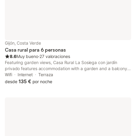
Gijón, Costa Verde
Casa rural para 6 personas
8.6
Muy bueno
⋅
27 valoraciones
Featuring garden views, Casa Rural La Sosiega con jardín
privado features accommodation with a garden and a balcony,
around 34 km from Plaza de la Constitución. The property has
Wifi
Internet
Terraza
quiet street views and is 1.8 km from Castiello Golf Course and
135 €
desde
por noche
2.