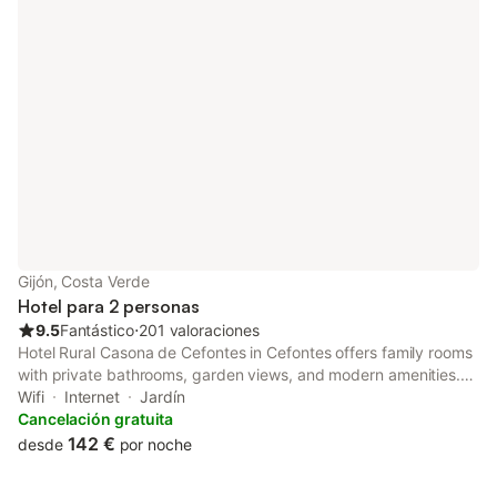
Gijón, Costa Verde
Hotel para 2 personas
9.5
Fantástico
⋅
201 valoraciones
Hotel Rural Casona de Cefontes in Cefontes offers family rooms
with private bathrooms, garden views, and modern amenities.
Each room includes a TV, work desk, and free WiFi. Guests can
Wifi
Internet
Jardín
unwind in the hot tub or enjoy the outdoor seating area.
Cancelación gratuita
142 €
desde
por noche