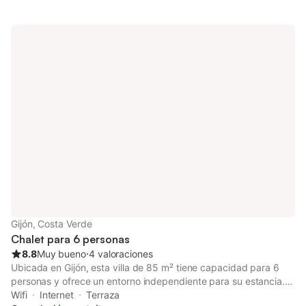
Gijón, Costa Verde
Chalet para 6 personas
8.8
Muy bueno
⋅
4 valoraciones
Ubicada en Gijón, esta villa de 85 m² tiene capacidad para 6
personas y ofrece un entorno independiente para su estancia.
La propiedad se encuentra a 2 km de la playa y a 6 km del
Wifi
Internet
Terraza