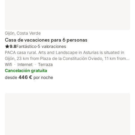
Gijón, Costa Verde
Casa de vacaciones para 6 personas
9.8
Fantástico
⋅
5 valoraciones
PACA casa rural. Arts and Landscape in Asturias is situated in
Gijón, 23 km from Plaza de la Constitución Oviedo, 11 km from
Aquarium of Gijon, as well as 13 km from Gijón - Sanz Crespo
Wifi
Internet
Terraza
Train Station.
Cancelación gratuita
446 €
desde
por noche