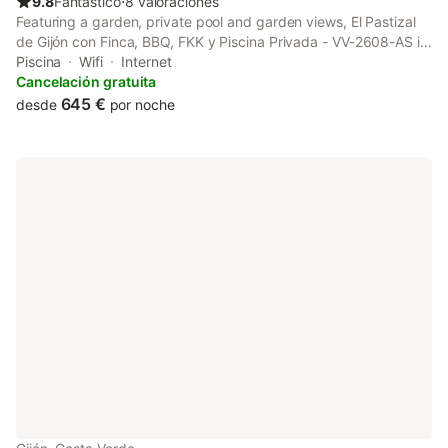
9.8
Fantástico
⋅
8 valoraciones
Featuring a garden, private pool and garden views, El Pastizal
de Gijón con Finca, BBQ, FKK y Piscina Privada - VV-2608-AS is
located in La Pedrera. This property offers access to a terrace,
Piscina
Wifi
Internet
free private parking and free WiFi.
Cancelación gratuita
645 €
desde
por noche