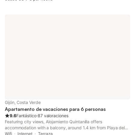
Gijón, Costa Verde
Apartamento de vacaciones para 6 personas
9.6
Fantástico
⋅
87 valoraciones
Featuring city views, Alojamiento Quintanilla offers
accommodation with a balcony, around 1.4 km from Playa del
Arbeyal. Among the facilities at this property are a lift and a tour
Wifi
Internet
Terraza