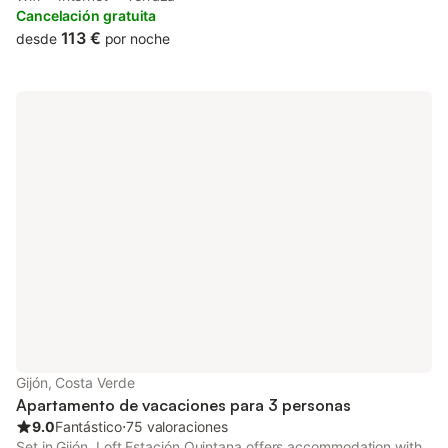
desk, along with free WiFi throughout the property.
Cancelación gratuita
113 €
desde
por noche
Gijón, Costa Verde
Apartamento de vacaciones para 3 personas
9.0
Fantástico
⋅
75 valoraciones
Set in Gijón, Loft Estación Quintana offers accommodation with