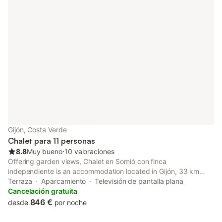
Gijón, Costa Verde
Chalet para 11 personas
8.8
Muy bueno
⋅
10 valoraciones
Offering garden views, Chalet en Somió con finca
independiente is an accommodation located in Gijón, 33 km
from Plaza de España and 34 km from Plaza de la Constitución
Terraza
Aparcamiento
Televisión de pantalla plana
Oviedo. This property offers access to a terrace and free
Cancelación gratuita
private parking.
846 €
desde
por noche