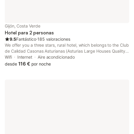
Gijón, Costa Verde
Hotel para 2 personas
9.5
Fantástico
⋅
185 valoraciones
We offer you a three stars, rural hotel, which belongs to the Club
de Calidad Casonas Asturianas (Asturias Large Houses Quality
Club).
Wifi
Internet
Aire acondicionado
116 €
desde
por noche