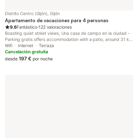
Distrito Centro (Gijón), Gijón
Apartamento de vacaciones para 4 personas
9.6
Fantástico
⋅
122 valoraciones
Boasting quiet street views, Una casa de campo en la ciudad -
Parking gratis offers accommodation with a patio, around 31 km
from Plaza de España.
Wifi
Internet
Terraza
Cancelación gratuita
197 €
desde
por noche