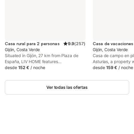
Casa rural para 2 personas
9.9
(
257
)
Gijón, Costa Verde
Gijón, Costa Verde
Situated in Gijón, 27 km from Plaza de
Casa de campo en pl
España, LIV HOME features
Asturias, a property
accommodation with a garden, free
desde
152 €
/
noche
facilities, is set in Se
desde
159 €
/
noche
private parking, a bar and a shared
Gijón - Sanz Crespo T
lounge. The property features mountain
from Gijón Bus Statio
views and is 27 km from Plaza de la
from Begoña's Garde
Ver todas las ofertas
Constitución Oviedo and 5.
Ahorra hasta un 10% en muchos
Inicia sesión
alojamientos con tu cuenta.