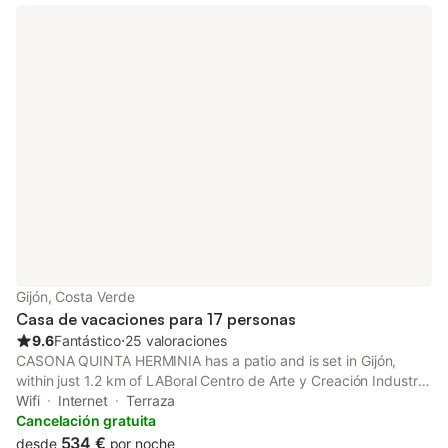
Gijón, Costa Verde
Casa de vacaciones para 17 personas
9.6
Fantástico
⋅
25 valoraciones
CASONA QUINTA HERMINIA has a patio and is set in Gijón,
within just 1.2 km of LABoral Centro de Arte y Creación Industrial
and 1.7 km of Asturian Entrepreneurs Association. This property
Wifi
Internet
Terraza
offers access to a balcony, free private parking and free WiFi.
Cancelación gratuita
534 €
desde
por noche