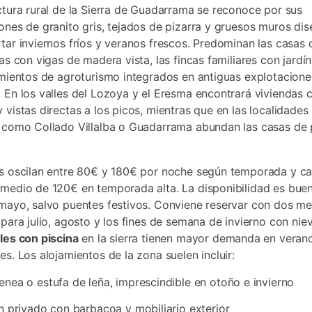
ctura rural de la Sierra de Guadarrama se reconoce por sus
ones de granito gris, tejados de pizarra y gruesos muros di
tar inviernos fríos y veranos frescos. Predominan las casas
as con vigas de madera vista, las fincas familiares con jardín
amientos de agroturismo integrados en antiguas explotacione
 En los valles del Lozoya y el Eresma encontrará viviendas 
 vistas directas a los picos, mientras que en las localidade
 como Collado Villalba o Guadarrama abundan las casas de
s oscilan entre 80€ y 180€ por noche según temporada y c
medio de 120€ en temporada alta. La disponibilidad es bue
mayo, salvo puentes festivos. Conviene reservar con dos m
 para julio, agosto y los fines de semana de invierno con nie
les con piscina
en la sierra tienen mayor demanda en veran
es. Los alojamientos de la zona suelen incluir:
nea o estufa de leña, imprescindible en otoño e invierno
n privado con barbacoa y mobiliario exterior