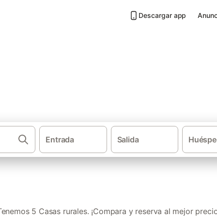
Descargar app
Anunc
Sierra de Guadarrama
Entrada
Salida
Huéspe
·
Casas rurales
Provincia de Mad
Tenemos 5 Casas rurales. ¡Compara y reserva al mejor precio