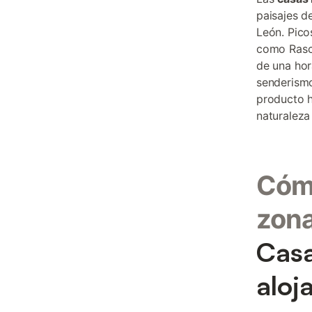
paisajes d
León. Pico
como Rasca
de una hor
senderismo
producto h
naturaleza 
Cómo
zon
Casa
aloj