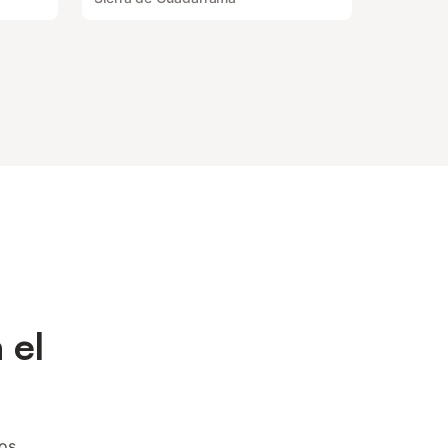
 el
los