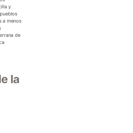
lla y
 pueblos
os a menos
s
errana de
ca
e la