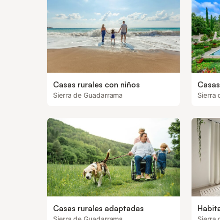
Casas rurales con niños
Casas 
Sierra de Guadarrama
Sierra
Casas rurales adaptadas
Habita
Sierra de Guadarrama
Sierra