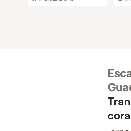
Esca
Gua
Tran
cora
Las
casas 