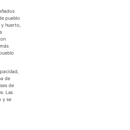
señados
 de pueblo
 y huerto,
s
con
s más
 pueblo
apacidad,
na de
eses de
ve. Las
o y se