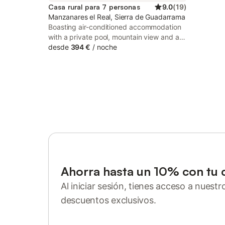
Casa rural para 7 personas
9.0
(
19
)
Manzanares el Real, Sierra de Guadarrama
Boasting air-conditioned accommodation
with a private pool, mountain view and a
balcony, La Casa De La Pedriza is
desde
394 €
/
noche
situated in Manzanares el Real. This
property offers access to a terrace, free
private parking and free WiFi.
Ahorra hasta un 10% con tu 
Al iniciar sesión, tienes acceso a nuest
descuentos exclusivos.
Inicia sesión o regístrate