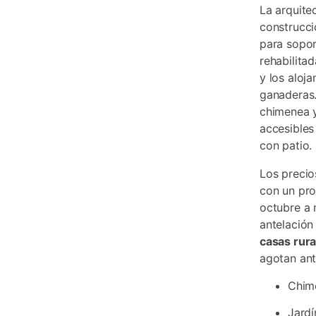
La arquite
construcci
para sopor
rehabilitad
y los aloj
ganaderas.
chimenea y
accesibles
con patio.
Los precio
con un pro
octubre a 
antelación
casas rura
agotan ant
Chime
Jardí