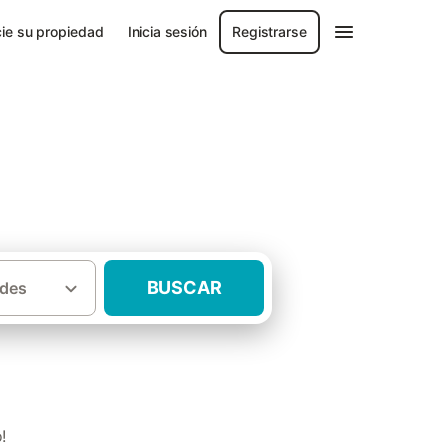
ie su propiedad
Inicia sesión
Registrarse
BUSCAR
des
·
rid
Casas rurales Sierra de Guadarrama
!