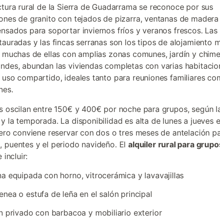
ctura rural de la Sierra de Guadarrama se reconoce por sus
ones de granito con tejados de pizarra, ventanas de madera
nsados para soportar inviernos fríos y veranos frescos. Las
tauradas y las fincas serranas son los tipos de alojamiento 
, muchas de ellas con amplias zonas comunes, jardín y chim
ndes, abundan las viviendas completas con varias habitacio
 uso compartido, ideales tanto para reuniones familiares c
nes.
s oscilan entre 150€ y 400€ por noche para grupos, según l
y la temporada. La disponibilidad es alta de lunes a jueves 
pero conviene reservar con dos o tres meses de antelación pa
 puentes y el periodo navideño. El
alquiler rural para grupo
 incluir:
a equipada con horno, vitrocerámica y lavavajillas
nea o estufa de leña en el salón principal
n privado con barbacoa y mobiliario exterior