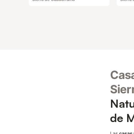
Casa
Sier
Natu
de M
Las
casas 