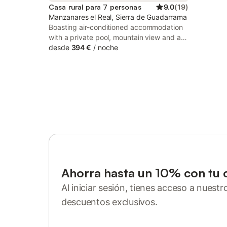
Casa rural para 7 personas
9.0
(
19
)
Manzanares el Real, Sierra de Guadarrama
Boasting air-conditioned accommodation
with a private pool, mountain view and a
balcony, La Casa De La Pedriza is
desde
394 €
/
noche
situated in Manzanares el Real. This
property offers access to a terrace, free
private parking and free WiFi.
Ahorra hasta un 10% con tu 
Al iniciar sesión, tienes acceso a nuest
descuentos exclusivos.
Inicia sesión o regístrate