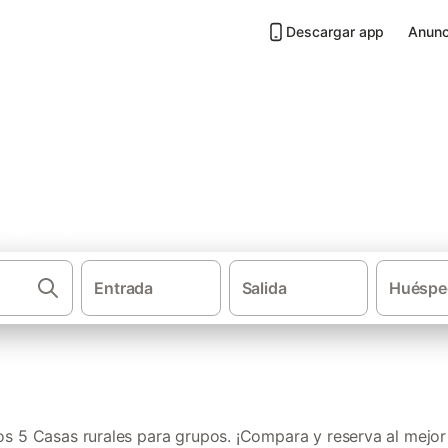
Descargar app
Anunc
a grupos en Sierra de Guadar
Entrada
Salida
Huéspe
·
·
Casas rurales
Provincia de Madrid
Casas ru
s 5 Casas rurales para grupos. ¡Compara y reserva al mejor 