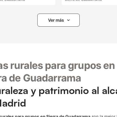
Ver más
s rurales para grupos en
ra de Guadarrama
raleza y patrimonio al al
adrid
rurales para grupos en Sierra de Guadarrama
son la mejor