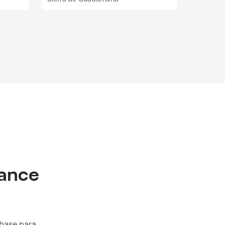
cance
 base para