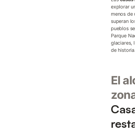
explorar u
menos de u
superan lo
pueblos se
Parque Nac
glaciares,
de historia
El a
zon
Casa
rest