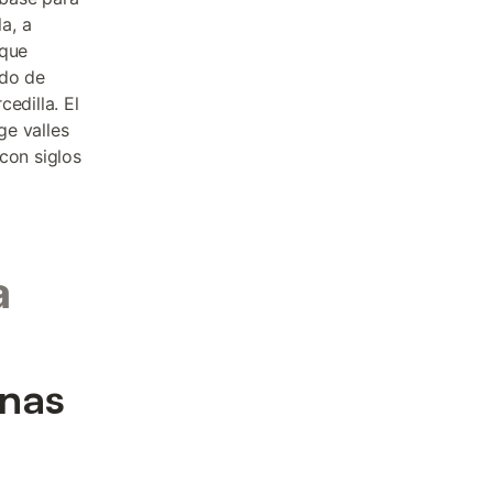
a, a
 que
ado de
edilla. El
ge valles
con siglos
a
anas