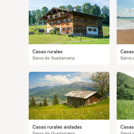
Casas rurales
Casas
Sierra de Guadarrama
Sierra
Casas rurales aisladas
Casas
Sierra de Guadarrama
Sierra