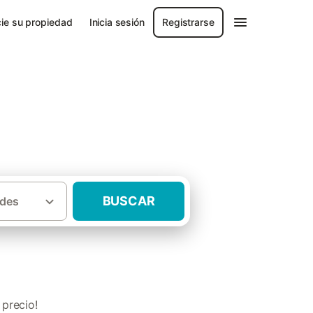
ie su propiedad
Inicia sesión
Registrarse
rama
BUSCAR
des
rales para grupos Sierra de Guadarrama
precio!