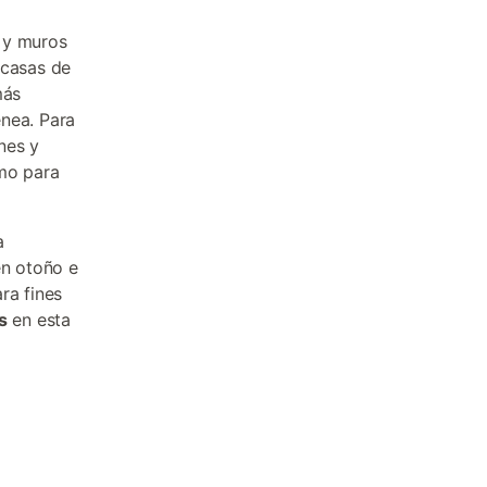
 y muros
 casas de
más
enea. Para
nes y
omo para
a
en otoño e
ra fines
s
en esta