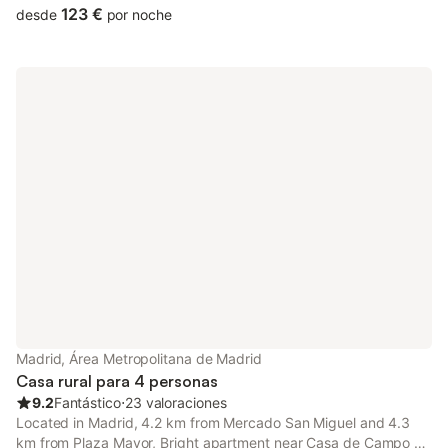
Station, 6.1 km from Gran Via and 6.
123 €
desde
por noche
Madrid, Área Metropolitana de Madrid
Casa rural para 4 personas
9.2
Fantástico
⋅
23 valoraciones
Located in Madrid, 4.2 km from Mercado San Miguel and 4.3
km from Plaza Mayor, Bright apartment near Casa de Campo by