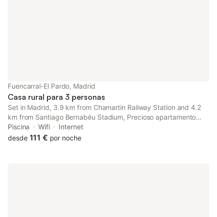
Fuencarral-El Pardo, Madrid
Casa rural para 3 personas
Set in Madrid, 3.9 km from Chamartin Railway Station and 4.2
km from Santiago Bernabéu Stadium, Precioso apartamento
offers air conditioning. This property offers a private pool and
Piscina
Wifi
Internet
free private parking. The property is non-smoking and is
111 €
desde
por noche
located 6.