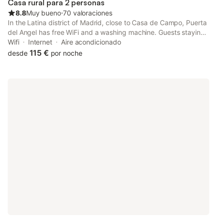
Casa rural para 2 personas
8.8
Muy bueno
⋅
70 valoraciones
In the Latina district of Madrid, close to Casa de Campo, Puerta
del Angel has free WiFi and a washing machine. Guests staying
at this apartment have access to a balcony. The property is
Wifi
Internet
Aire acondicionado
non-smoking and is situated 2.1 km from Royal Palace of
115 €
desde
por noche
Madrid.