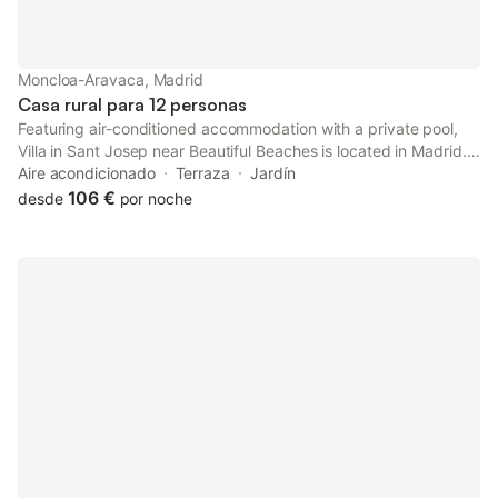
Moncloa-Aravaca, Madrid
Casa rural para 12 personas
Featuring air-conditioned accommodation with a private pool,
Villa in Sant Josep near Beautiful Beaches is located in Madrid.
This villa provides accommodation with a patio. The property is
Aire acondicionado
Terraza
Jardín
non-smoking and is set 7.
106 €
desde
por noche