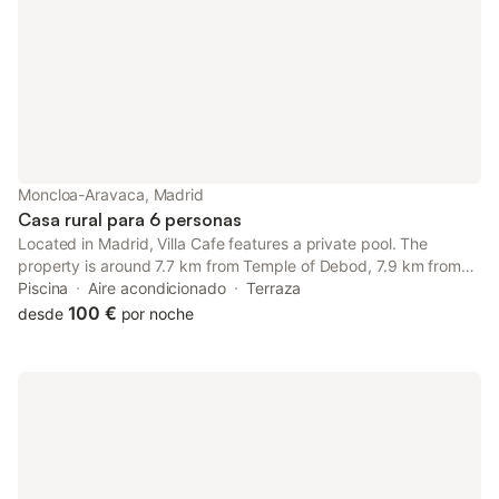
Moncloa-Aravaca, Madrid
Casa rural para 6 personas
Located in Madrid, Villa Cafe features a private pool. The
property is around 7.7 km from Temple of Debod, 7.9 km from
Gran Via and 8.5 km from Gran Via Metro Station. The property
Piscina
Aire acondicionado
Terraza
is non-smoking and is situated 7.
100 €
desde
por noche