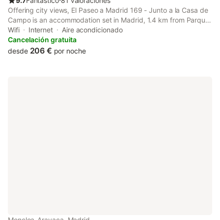
9.7
Fantástico
⋅
81 valoraciones
Offering city views, El Paseo a Madrid 169 - Junto a la Casa de
Campo is an accommodation set in Madrid, 1.4 km from Parque
de Atracciones de Madrid and 3.4 km from Plaza de España
Wifi
Internet
Aire acondicionado
Metro Station.
Cancelación gratuita
206 €
desde
por noche
Moncloa-Aravaca, Madrid