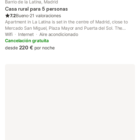
Barrio de la Latina, Madrid
Casa rural para 5 personas
7.2
Bueno
⋅
21 valoraciones
Apartment in La Latina is set in the centre of Madrid, close to
Mercado San Miguel, Plaza Mayor and Puerta del Sol. The
property is located 1.9 km from Reina Sofia Museum, 3.5 km
Wifi
Internet
Aire acondicionado
from Thyssen-Bornemisza Museum and 4.7 km from Casa de
Cancelación gratuita
Campo.
220 €
desde
por noche