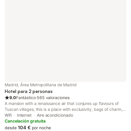
Madrid, Área Metropolitana de Madrid
Hotel para 2 personas
9.0
Fantástico
⋅
565 valoraciones
A mansion with a renaissance air that conjures up flavours of
Tuscan villages; this is a place with exclusivity, bags of charm,
and surrounded by magnificent gardens and hundred-year-old
Wifi
Internet
Aire acondicionado
cedars, that give the place its name.
Cancelación gratuita
104 €
desde
por noche