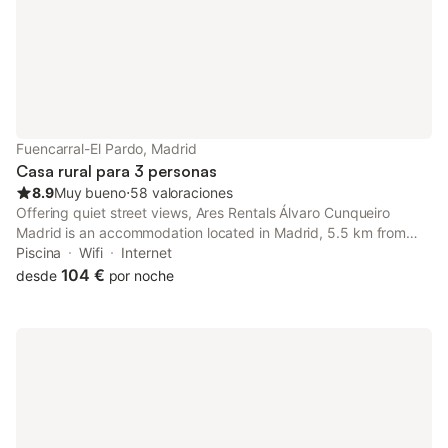
Fuencarral-El Pardo, Madrid
Casa rural para 3 personas
8.9
Muy bueno
⋅
58 valoraciones
Offering quiet street views, Ares Rentals Álvaro Cunqueiro
Madrid is an accommodation located in Madrid, 5.5 km from
Chamartin Railway Station and 5.9 km from Santiago Bernabéu
Piscina
Wifi
Internet
Stadium.
104 €
desde
por noche