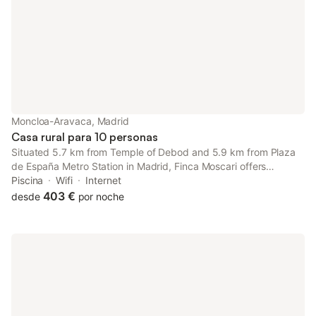
Moncloa-Aravaca, Madrid
Casa rural para 10 personas
Situated 5.7 km from Temple of Debod and 5.9 km from Plaza
de España Metro Station in Madrid, Finca Moscari offers
accommodation with a kitchen. This property offers access to a
Piscina
Wifi
Internet
balcony, free private parking and free WiFi.
403 €
desde
por noche