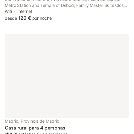
Metro Station and Temple of Debod, Family Master Suite Close
By GranVia features free WiFi. This apartment is 800 metres
Wifi
Internet
from Puerta del Sol and 1.6 km from Casa de Campo.
120 €
desde
por noche
Madrid, Provincia de Madrid
Casa rural para 4 personas