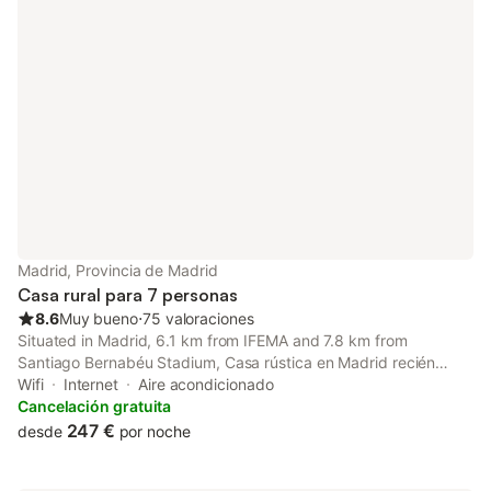
Madrid, Provincia de Madrid
Casa rural para 7 personas
8.6
Muy bueno
⋅
75 valoraciones
Situated in Madrid, 6.1 km from IFEMA and 7.8 km from
Santiago Bernabéu Stadium, Casa rústica en Madrid recién
reformada features air-conditioned accommodation with a
Wifi
Internet
Aire acondicionado
balcony and free WiFi. Guests can benefit from a patio and a
Cancelación gratuita
picnic area.
247 €
desde
por noche