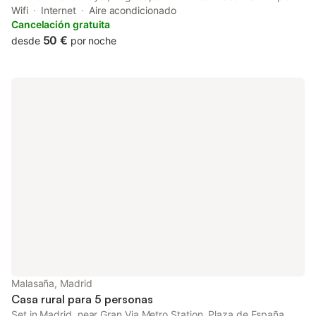
Batuecas provides air-conditioned accommodation with a
Wifi
Internet
Aire acondicionado
balcony and free WiFi. The property has city and quiet street
Cancelación gratuita
views, and is...
50 €
desde
por noche
Malasaña, Madrid
Casa rural para 5 personas
Set in Madrid, near Gran Via Metro Station, Plaza de España