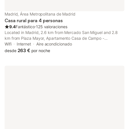
Madrid, Área Metropolitana de Madrid
Casa rural para 4 personas
9.4
Fantástico
⋅
125 valoraciones
Located in Madrid, 2.6 km from Mercado San Miguel and 2.8
km from Plaza Mayor, Apartamento Casa de Campo -
Alojamiento de temporada offers air conditioning.
Wifi
Internet
Aire acondicionado
263 €
desde
por noche