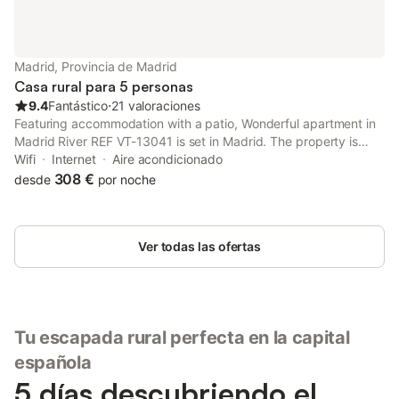
Madrid, Provincia de Madrid
Casa rural para 5 personas
9.4
Fantástico
⋅
21 valoraciones
Featuring accommodation with a patio, Wonderful apartment in
Madrid River REF VT-13041 is set in Madrid. The property is
situated 3.6 km from Plaza Mayor, 3.8 km from Casa de Campo
Wifi
Internet
Aire acondicionado
and 3.8 km from Puerta del Sol.
308 €
desde
por noche
Ver todas las ofertas
Tu escapada rural perfecta en la capital
española
5 días descubriendo el