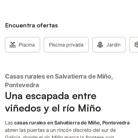
disponible en la propiedad. No se
permiten mascotas, fumar ni celebrar
eventos. Este inmueble no dispone de
aire acondicionado.
Encuentra ofertas
Piscina
Piscina privada
Jardín
Casas rurales en Salvatierra de Miño,
Pontevedra
Una escapada entre
viñedos y el río Miño
Las
casas rurales en Salvatierra de Miño, Pontevedra
abren las puertas a un rincón discreto del sur de
Galicia, donde el río Miño marca la frontera con