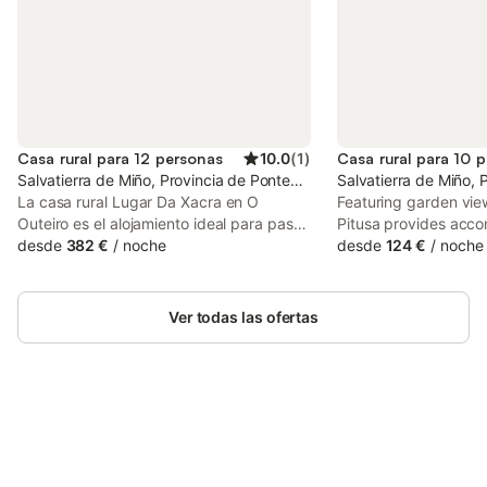
Casa rural para 12 personas
10.0
(
1
)
Casa rural para 10 
Salvatierra de Miño, Provincia de Pontevedra
Salvatierra de Miño, 
La casa rural Lugar Da Xacra en O
Featuring garden vie
Outeiro es el alojamiento ideal para pasar
Pitusa provides acc
unas vacaciones sin estrés con tus seres
desde
382 €
/
noche
balcony, around 36 
desde
124 €
/
noche
queridos. La propiedad de 2 plantas
Marítima de Vigo. Th
consta de un salón, una cocina, 6
features a private po
dormitorios y 3 baños, así como un aseo
free private parking.
Ver todas las ofertas
adicional, por lo que puede alojar a 12
personas. Los servicios adicionales
incluyen Wi-Fi y lavadora. También hay
una cuna disponible. Este alquiler de
vacaciones dispone de un espacio
exterior privado con jardín, terrazas
Ahorra hasta un 10% en muchos
Inicia sesión
cubiertas y descubiertas y barbacoa.
alojamientos con tu cuenta.
Hay una plaza de aparcamiento