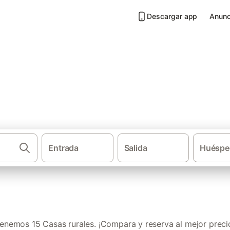
Descargar app
Anunc
La Estrada
Entrada
Salida
Huéspe
·
·
Casas rurales
Galicia
Provincia
enemos 15 Casas rurales. ¡Compara y reserva al mejor preci