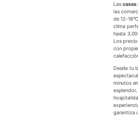
Las
casas 
las comarc
de 12-18°C
clima perf
hasta 3.00
Los precio
con propie
calefacció
Desde tu b
espectacul
minutos en
esplendor,
hospitalid
experienci
garantiza 