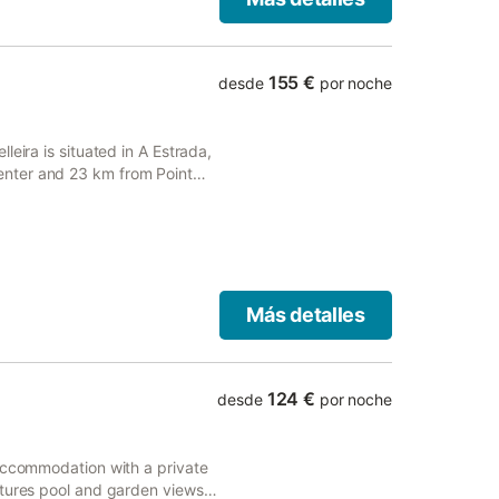
155 €
desde
por noche
eira is situated in A Estrada,
nter and 23 km from Point
rivate parking and free WiFi.
Más detalles
124 €
desde
por noche
 accommodation with a private
atures pool and garden views,