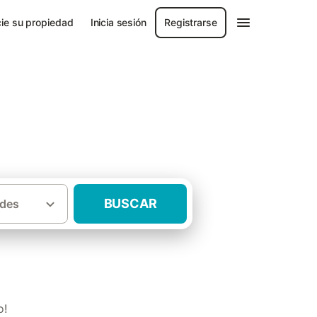
ie su propiedad
Inicia sesión
Registrarse
BUSCAR
des
·
 de Pontevedra
Casas rurales La Estrada
o!