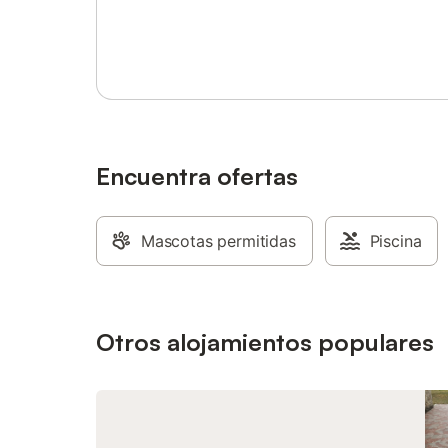
admiten m
Inicia sesión o regístrate
sofá y a 
cuna está
hora de c
Este aloj
acondicio
Encuentra ofertas
Mascotas permitidas
Piscina
Otros alojamientos populares