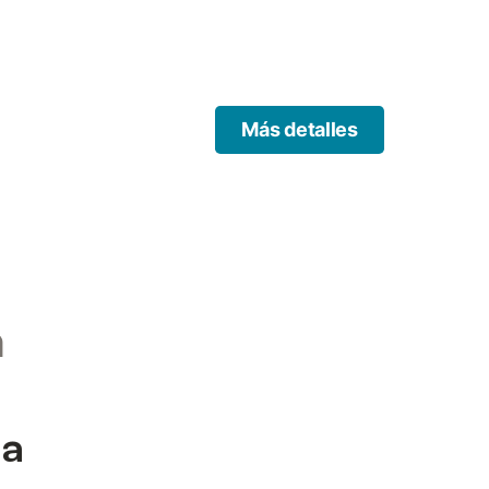
ral.
Más detalles
n
da