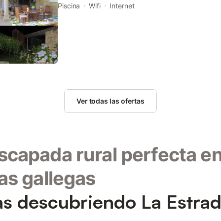
and is 33 km from Santiago de Compostela Cathed
Piscina
Wifi
Internet
Ver todas las ofertas
scapada rural perfecta e
ras gallegas
as descubriendo La Estra