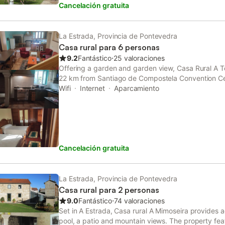
Cancelación gratuita
La Estrada, Provincia de Pontevedra
Casa rural para 6 personas
9.2
Fantástico
⋅
25 valoraciones
Offering a garden and garden view, Casa Rural A Tell
22 km from Santiago de Compostela Convention Ce
view. This property offers access to a patio, free p
Wifi
Internet
Aparcamiento
Cancelación gratuita
La Estrada, Provincia de Pontevedra
Casa rural para 2 personas
9.0
Fantástico
⋅
74 valoraciones
Set in A Estrada, Casa rural A Mimoseira provides
pool, a patio and mountain views. The property fe