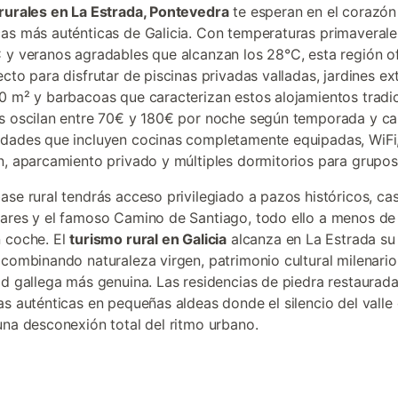
rurales en La Estrada, Pontevedra
te esperan en el corazón
as más auténticas de Galicia. Con temperaturas primaveral
 y veranos agradables que alcanzan los 28°C, esta región of
ecto para disfrutar de piscinas privadas valladas, jardines e
0 m² y barbacoas que caracterizan estos alojamientos tradic
s oscilan entre 70€ y 180€ por noche según temporada y ca
dades que incluyen cocinas completamente equipadas, WiFi
n, aparcamiento privado y múltiples dormitorios para grupos 
ase rural tendrás acceso privilegiado a pazos históricos, c
ares y el famoso Camino de Santiago, todo ello a menos de
 coche. El
turismo rural en Galicia
alcanza en La Estrada s
 combinando naturaleza virgen, patrimonio cultural milenario
ad gallega más genuina. Las residencias de piedra restaurad
as auténticas en pequeñas aldeas donde el silencio del valle d
una desconexión total del ritmo urbano.