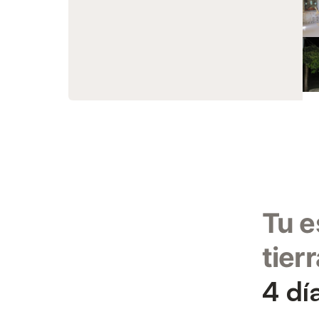
Tu e
tier
4 dí