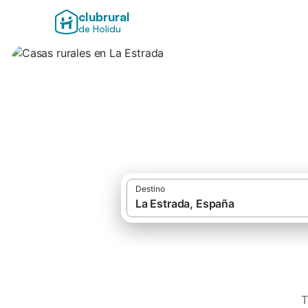
clubrural
de Holidu
Casas rurales en 
Destino
T