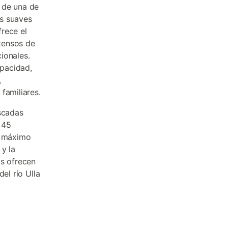
 de una de
es suaves
rece el
xtensos de
ionales.
pacidad,
,
familiares.
ascadas
 45
u máximo
 y la
as ofrecen
el río Ulla