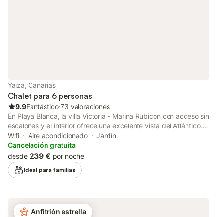
disponible para
Yaiza, Canarias
Chalet para 6 personas
9.9
Fantástico
⋅
73 valoraciones
En Playa Blanca, la villa Victoria - Marina Rubicon con acceso sin
escalones y el interior ofrece una excelente vista del Atlántico.
La propiedad de 2 plantas consta de una sala de estar con un
Wifi
Aire acondicionado
Jardín
sofá cama para una persona, una cocina, 3 dormitorios y 3
Cancelación gratuita
baños, así como un aseo adicional, por lo que puede alojar a 7
239 €
desde
por noche
personas. Los servicios adicionales incluyen Wi-Fi de alta
Ideal para familias
velocidad (apto para videollamadas) con un espacio de trabajo
dedicado para la oficina en casa, una smart TV con servicios de
streaming, aire acondicionado, una lavadora, así como toallas
de playa / piscina. Esta propiedad cuenta con una zona exterior
Anfitrión estrella
privada con piscina climatizada, jardín, terraza cubierta, 2