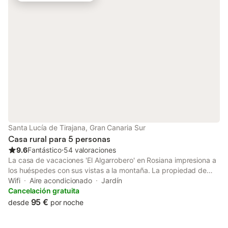
Santa Lucía de Tirajana, Gran Canaria Sur
Casa rural para 5 personas
9.6
Fantástico
⋅
54 valoraciones
La casa de vacaciones 'El Algarrobero' en Rosiana impresiona a
los huéspedes con sus vistas a la montaña. La propiedad de
115 m² consta de una sala de estar con un sofá cama para una
Wifi
Aire acondicionado
Jardín
persona, una cocina, 2 dormitorios y 1 baño, y tiene capacidad
Cancelación gratuita
para 5 personas. Dispone de aire acondicionado, Wi-Fi,
95 €
desde
por noche
ventilador y televisión. Se proporciona una cuna bajo petición.
La casa cuenta con una zona exterior privada que incluye