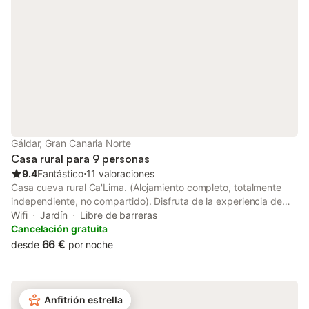
total privacidad para disfrutar de toda la
fiestas ni otros event
villa, zona de piscina, barbacoa, etc. Está
disponible para
Gáldar, Gran Canaria Norte
Casa rural para 9 personas
9.4
Fantástico
⋅
11 valoraciones
Casa cueva rural Ca'Lima. (Alojamiento completo, totalmente
independiente, no compartido). Disfruta de la experiencia de
dormir en una cueva acompañado de familiares o amigos con
Wifi
Jardín
Libre de barreras
todo tipo de comodidades. La belleza histórica que rodea a
Cancelación gratuita
este alojamiento natural es incalculable, desde el mismo patio
66 €
desde
por noche
podemos contemplar las Montañas Sagradas de Gran Canaria y
su cueva más emblemática, El Risco Caído, declarada por la
UNESCO Patrimonio de la Humanidad.
Anfitrión estrella