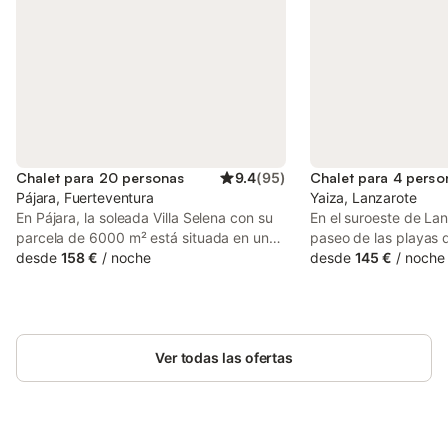
Chalet para 20 personas
9.4
(
95
)
Chalet para 4 perso
Pájara, Fuerteventura
Yaiza, Lanzarote
En Pájara, la soleada Villa Selena con su
En el suroeste de Lan
parcela de 6000 m² está situada en un
paseo de las playas 
entorno idílico sin muchos vecinos, por lo
desde
158 €
/
noche
tiendas de Playa Bla
desde
145 €
/
noche
que es perfecta para aquellos que
Sultana está en una 
quieran pasar unas vacaciones tranquilas
tranquila para unas 
con mucha privacidad. La luminosa casa
relajantes. La modern
de vacaciones se extiende sobre 2
con buen gusto, cons
plantas y consta de un salón, una cocina
Ver todas las ofertas
salón/comedor, una c
muy bien equipada, 4 dormitorios, 4
equipada, 2 dormitor
baños, así como un aseo adicional. Por lo
size y 2 baños, por l
tanto, tiene capacidad para 16 personas.
4 personas. Los servi
También dispone de Wi-Fi, aire
incluyen Wi-Fi, ventil