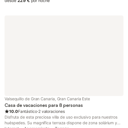
229 €
desde
por noche
un remanso de relajación a solo unos minutos del cautivador
paseo marítimo. Interior - Vivienda principal: Sumérgete en la
elegancia al entrar en el salón y la cocina de planta abierta,
decorados con buen gusto y equipados con todas las
comodidades modernas. El acogedor salón cuenta con
cómodos sofás, un televisor SMART con un amplio paquete de
entretenimiento y puertas acristaladas que dan a la terraza
bañada por el sol. Junto a ella, el espacioso comedor, con
capacidad para seis comensales, invita a disfrutar de un
espacio que une a la perfección la vida interior y exterior. La
cocina, perfectamente equipada, cuenta con elegantes
electrodomésticos, una barra de desayuno y todo lo necesario
para deleitar el paladar. Retírate a los suntuosos dormitorios,
entre los que se incluyen un dormitorio principal con cama king-
size y baño en suite, y una habitación con dos camas
individuales, ambos decorados con comodidad y estilo. Para
completar el interior, un cuarto de baño familiar ofrece
Valsequillo de Gran Canaria, Gran Canaria Este
comodidad y lujo. Anexo: Para grupos más numerosos, el anexo
Casa de vacaciones para 8 personas
ofrece mayor comodidad y privaci
10.0
Fantástico
⋅
2 valoraciones
Disfruta de esta preciosa villa de uso exclusivo para nuestros
huéspedes. Su magnífica terraza dispone de zona solárium y