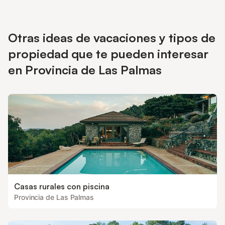
para observar estrellas, estarás cerca del transporte público
para explorar la zona con facilidad. Hay varias plazas de
aparcamiento compartidas disponibles. Se admite 1 mascota y
Otras ideas de vacaciones y tipos de
se permite fumar. No se permiten eventos. El self check-in está
disponible para mayor comodidad.
propiedad que te pueden interesar
en Provincia de Las Palmas
Casas rurales con piscina
Provincia de Las Palmas