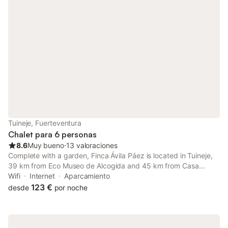
Tuineje, Fuerteventura
Chalet para 6 personas
8.6
Muy bueno
⋅
13 valoraciones
Complete with a garden, Finca Ávila Páez is located in Tuineje,
39 km from Eco Museo de Alcogida and 45 km from Casa
Museo Unamuno Fuerteventura.
Wifi
Internet
Aparcamiento
123 €
desde
por noche