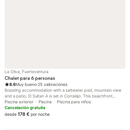
La Oliva, Fuerteventura
Chalet para 6 personas
8.6
Muy bueno
⋅
25 valoraciones
Boasting accommodation with a saltwater pool, mountain view
and a patio, El Sultan 4 is set in Corralejo. This beachfront
property offers access to a balcony and free WiFi. The property
Piscina exterior
Piscina
Piscina para niños
is non-smoking and is situated 1.2 km from Las Clavellinas...
Cancelación gratuita
178 €
desde
por noche