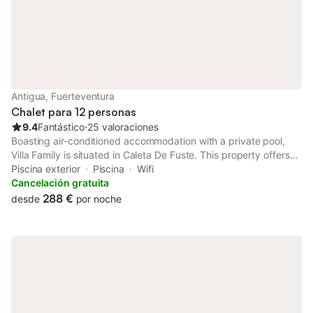
Antigua, Fuerteventura
Chalet para 12 personas
9.4
Fantástico
⋅
25 valoraciones
Boasting air-conditioned accommodation with a private pool,
Villa Family is situated in Caleta De Fuste. This property offers
access to a patio, a pool table, free private parking and free
Piscina exterior
Piscina
Wifi
WiFi. The property is non-smoking and is located 1.
Cancelación gratuita
288 €
desde
por noche