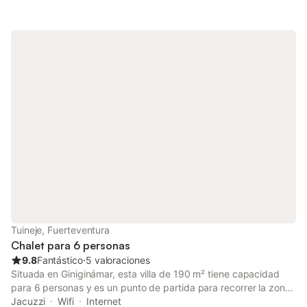
WiFi.
Tuineje, Fuerteventura
Chalet para 6 personas
9.8
Fantástico
⋅
5 valoraciones
Situada en Giniginámar, esta villa de 190 m² tiene capacidad
para 6 personas y es un punto de partida para recorrer la zona
costera. La propiedad es independiente, se encuentra en la
Jacuzzi
Wifi
Internet