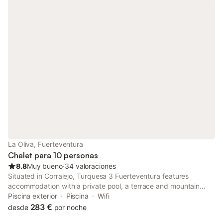
La Oliva, Fuerteventura
Chalet para 10 personas
8.8
Muy bueno
⋅
34 valoraciones
Situated in Corralejo, Turquesa 3 Fuerteventura features
accommodation with a private pool, a terrace and mountain
views. With pool views, this accommodation offers a balcony.
Piscina exterior
Piscina
Wifi
283 €
desde
por noche