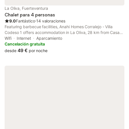
La Oliva, Fuerteventura
Chalet para 4 personas
9.0
Fantástico
⋅
14 valoraciones
Featuring barbecue facilities, Anahi Homes Corralejo - Villa
Codeso 1 offers accommodation in La Oliva, 28 km from Casa
Museo Unamuno Fuerteventura and 43 km from Fuerteventura
Wifi
Internet
Aparcamiento
Golf Club.
Cancelación gratuita
49 €
desde
por noche