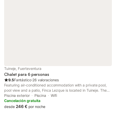
Tuineje, Fuerteventura
Chalet para 6 personas
9.5
Fantástico
⋅
26 valoraciones
Featuring air-conditioned accommodation with a private pool,
pool view and a patio, Finca Lezque is located in Tuineje. The
property features inner courtyard views and is 22 km from
Piscina exterior
Piscina
Wifi
Fuerteventura Golf Club and 33 km from Eco Museo de
Cancelación gratuita
Alcogida.
246 €
desde
por noche