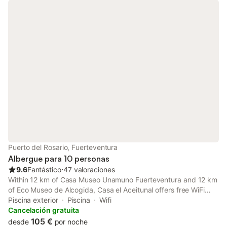
Puerto del Rosario, Fuerteventura
Albergue para 10 personas
9.6
Fantástico
⋅
47 valoraciones
Within 12 km of Casa Museo Unamuno Fuerteventura and 12 km
of Eco Museo de Alcogida, Casa el Aceitunal offers free WiFi
and an outdoor swimming pool. This lodge features a private
Piscina exterior
Piscina
Wifi
pool, a garden and free private parking.
Cancelación gratuita
105 €
desde
por noche