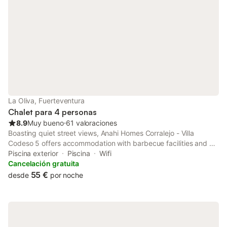
televisión con canales satelitales en español e inglés, Sumérgete
en la autenticidad y belleza de Fuerteventura en este
encantador apartahotel, que te ofrece una experiencia única en
un entorno natural excepcional.
La Oliva, Fuerteventura
Chalet para 4 personas
8.9
Muy bueno
⋅
61 valoraciones
Boasting quiet street views, Anahi Homes Corralejo - Villa
Codeso 5 offers accommodation with barbecue facilities and a
patio, around 27 km from Eco Museo de Alcogida. Featuring
Piscina exterior
Piscina
Wifi
inner courtyard views and a swimming pool, this villa also has
Cancelación gratuita
free...
55 €
desde
por noche