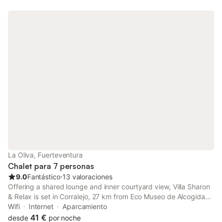
La Oliva, Fuerteventura
Chalet para 7 personas
9.0
Fantástico
⋅
13 valoraciones
Offering a shared lounge and inner courtyard view, Villa Sharon
& Relax is set in Corralejo, 27 km from Eco Museo de Alcogida
and 27 km from Casa Museo Unamuno Fuerteventura. This
Wifi
Internet
Aparcamiento
property offers access to a patio, free private parking and free
41 €
desde
por noche