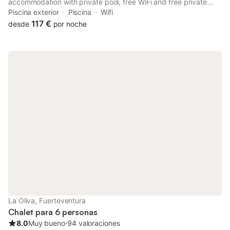
accommodation with private pool, free WiFi and free private
parking for guests who drive.
Piscina exterior
Piscina
Wifi
117 €
desde
por noche
La Oliva, Fuerteventura
Chalet para 6 personas
8.0
Muy bueno
⋅
94 valoraciones