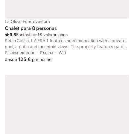
La Oliva, Fuerteventura
Chalet para 8 personas
9.8
Fantástico
⋅
18 valoraciones
Set in Cotillo, LA ERA 1 features accommodation with a private
pool, a patio and mountain views. The property features garden
and inner courtyard views, and is 2.3 km from Playa del Castillo.
Piscina exterior
Piscina
Wifi
125 €
desde
por noche