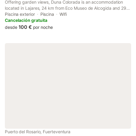
Offering garden views, Duna Colorada is an accommodation
located in Lajares, 24 km from Eco Museo de Alcogida and 29
km from Casa Museo Unamuno Fuerteventura.
Piscina exterior
Piscina
Wifi
Cancelación gratuita
100 €
desde
por noche
Puerto del Rosario, Fuerteventura