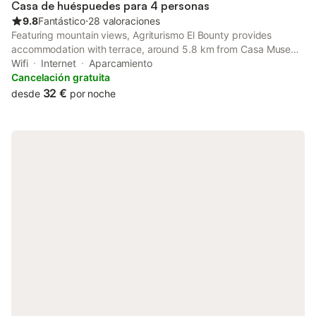
Casa de huéspuedes para 4 personas
9.8
Fantástico
⋅
28 valoraciones
Featuring mountain views, Agriturismo El Bounty provides
accommodation with terrace, around 5.8 km from Casa Museo
Unamuno Fuerteventura. There is an on-site restaurant, plus
Wifi
Internet
Aparcamiento
free private parking and free WiFi are available.
Cancelación gratuita
32 €
desde
por noche