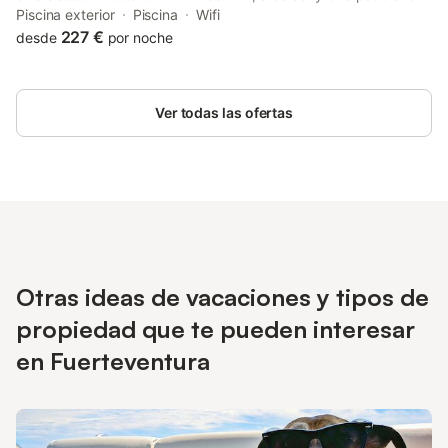
access to a garden and a year-round outdoor pool.
Piscina exterior
Piscina
Wifi
227 €
desde
por noche
Ver todas las ofertas
Otras ideas de vacaciones y tipos de
propiedad que te pueden interesar
en Fuerteventura