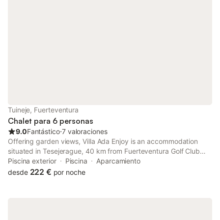
Tuineje, Fuerteventura
Chalet para 6 personas
9.0
Fantástico
⋅
7 valoraciones
Offering garden views, Villa Ada Enjoy is an accommodation
situated in Tesejerague, 40 km from Fuerteventura Golf Club
and 40 km from Eco Museo de Alcogida. This villa features a
Piscina exterior
Piscina
Aparcamiento
private pool, a garden and free private parking.
222 €
desde
por noche