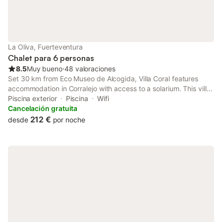
La Oliva, Fuerteventura
Chalet para 6 personas
8.5
Muy bueno
⋅
48 valoraciones
Set 30 km from Eco Museo de Alcogida, Villa Coral features
accommodation in Corralejo with access to a solarium. This villa
has a private pool, a garden, barbecue facilities, free WiFi and
Piscina exterior
Piscina
Wifi
free private parking.
Cancelación gratuita
212 €
desde
por noche