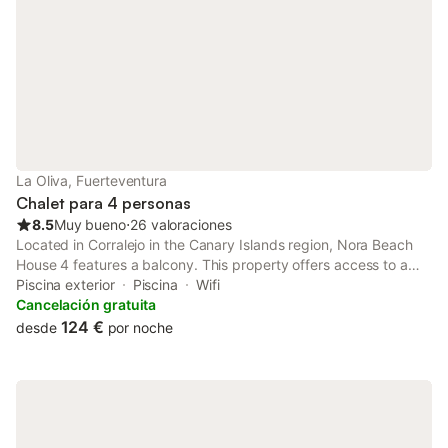
La Oliva, Fuerteventura
Chalet para 4 personas
8.5
Muy bueno
⋅
26 valoraciones
Located in Corralejo in the Canary Islands region, Nora Beach
House 4 features a balcony. This property offers access to a
terrace, free private parking and free WiFi. The property is non-
Piscina exterior
Piscina
Wifi
smoking and is set 1.1 km from Las Agujas.
Cancelación gratuita
124 €
desde
por noche