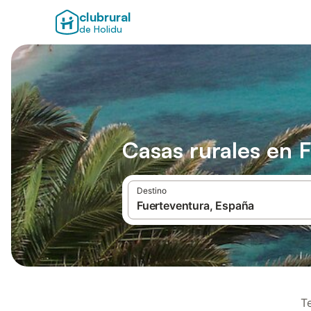
clubrural
de Holidu
Casas rurales en 
Destino
T