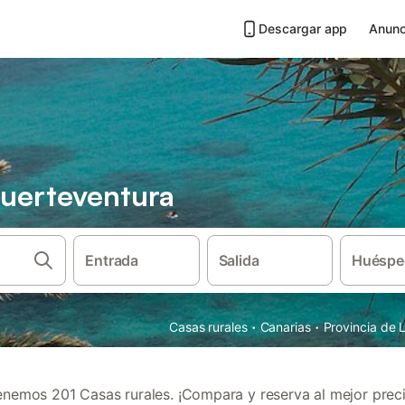
Descargar app
Anunc
Fuerteventura
Entrada
Salida
Huéspe
·
·
Casas rurales
Canarias
Provincia de 
enemos 201 Casas rurales. ¡Compara y reserva al mejor preci