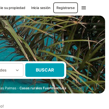
ie su propiedad
Inicia sesión
Registrarse
BUSCAR
des
·
Las Palmas
Casas rurales Fuerteventura
o!