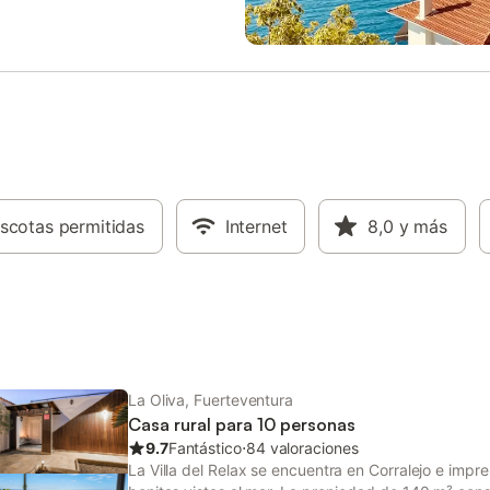
presionante jardín, piscina
gratuito disponible en la calle. La
y para adultos y pistas de tenis y
con niños son bienvenidas. No s
sa Bonita Lajares es una
animales de compañía. El aire
nante y espaciosa casa de 3
acondicionado no está disponible
os en el complejo Origo Mare,
fiestas y eventos de cualquier ti
n Majanicho, en la costa norte de
estrictamente prohibidos. No se 
ntura. Ofrece un entorno
fumar.
 y pintoresco, ideal para aquellos
an una escapada relajante a las
es locales y las impresionantes
e arena. Hay aparcamiento
scotas permitidas
Internet
8,0
y más
disponible en el recinto
io. Las familias con niños son
das. No se permiten mascotas ni
 la propiedad. Esta propiedad
e una cocina totalme
La Oliva, Fuerteventura
Casa rural para 10 personas
9.7
Fantástico
⋅
84 valoraciones
La Villa del Relax se encuentra en Corralejo e impr