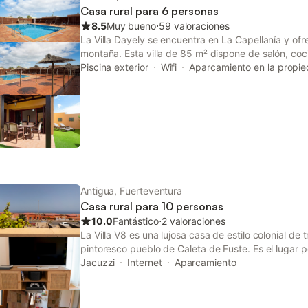
Casa rural para 6 personas
8.5
Muy bueno
⋅
59 valoraciones
La Villa Dayely se encuentra en La Capellanía y ofre
montaña. Esta villa de 85 m² dispone de salón, coc
dormitorios y 1 baño, con capacidad para hasta 6 
Piscina exterior
Wifi
Aparcamiento en la propi
comodidades adicionales se incluyen Wi-Fi apto pa
satélite y lavadora. Bajo petición, podéis disponer 
atractivo de la propiedad es su zona exterior privad
exterior, terraza abierta, terraza cubierta, barbac
hay una piscina comunitaria a solo 130 metros (unos
una "Casa Terrera"; el propietario os facilitará las 
piscina antes del check-in. Hay aparcamiento gratui
mascotas. Actualmente no hay aire acondicionado. 
música alta. La ropa de cama está incluida.
Antigua, Fuerteventura
Casa rural para 10 personas
10.0
Fantástico
⋅
2 valoraciones
La Villa V8 es una lujosa casa de estilo colonial de 
pintoresco pueblo de Caleta de Fuste. Es el lugar p
ofreciendo cinco cómodos dormitorios y un dormitor
Jacuzzi
Internet
Aparcamiento
como tres elegantes baños. La villa está rodeada po
interior está adornado con un patio abierto con pla
escalera. Los huéspedes pueden disfrutar de tres am