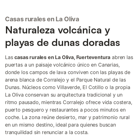
tumbonas y una gran zona de asientos en la esquina que es
perfecta para tomar un cóctel. El solárium de la azotea ofrece
oportunidades adicionales para tomar el sol, mientras que la
Casas rurales en La Oliva
terraza comedor con su barbacoa eléctrica Weber es ideal para
Naturaleza volcánica y
las comidas al aire libre. La villa Pacifica está situada en el
corazón de Corralejo, justo enfrente del recién reajustado
playas de dunas doradas
Parque Botánico y a dos minutos a pie del Centro Campanario
con su supermercado, tiendas, restaurantes, bares y mercados
artesanales semanales. El casco antiguo de Corralejo, varias
Las
casas rurales en La Oliva, Fuerteventura
abren las
playas y las famosas dunas del Parque Natural se encuentran a
puertas a un paisaje volcánico único en Canarias,
poca distancia.
donde los campos de lava conviven con las playas de
arena blanca de Corralejo y el Parque Natural de las
Dunas. Núcleos como Villaverde, El Cotillo o la propia
La Oliva conservan su arquitectura tradicional y un
ritmo pausado, mientras Corralejo ofrece vida costera,
puerto pesquero y restaurantes a pocos minutos en
coche. La zona reúne desierto, mar y patrimonio rural
en un mismo destino, ideal para quienes buscan
tranquilidad sin renunciar a la costa.