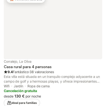
Corralejo, La Oliva
Casa rural para 4 personas
9.4
Fantástico
⋅
38 valoraciones
Esta villa está situada en un tranquilo complejo adyacente a un
campo de golf y a hermosas playas, y ofrece impresionantes
vistas a un volcán cercano. Cuenta con una superficie de 140
Wifi
Jardín
Ropa de cama
m2 con terraza trasera, piscina climatizada con energía solar
Cancelación gratuita
privada y un jardín de 350 m2 con más de cien especies de
130 €
desde
por noche
plantas diferentes. La cocina y el salón están integrados,
Ideal para familias
ocupando 35 m2, con dos dormitorios y dos cuartos de baño