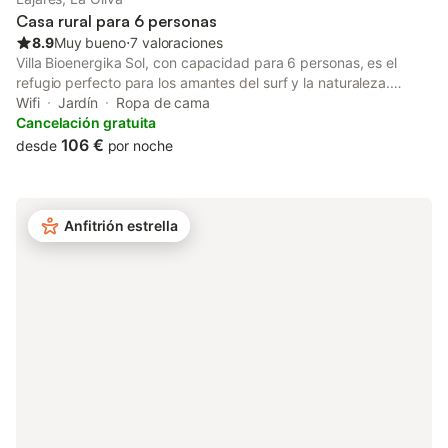
Casa rural para 6 personas
8.9
Muy bueno
⋅
7 valoraciones
Villa Bioenergika Sol, con capacidad para 6 personas, es el
refugio perfecto para los amantes del surf y la naturaleza.
Ubicada cerca de algunos de los mejores spots de surf de la
Wifi
Jardín
Ropa de cama
isla, esta villa combina comodidad y conexión con el entorno
Cancelación gratuita
gracias a su Wi-Fi de fibra óptica, terraza y jardín con vistas a la
106 €
desde
por noche
montaña. Ideal para familias o grupos de amigos que buscan
disfrutar de días de playa y olas, y volver a relajarse en un
espacio tranquilo y luminoso. El aeropuerto se encuentra a 40
km, con fácil acceso en coche. Un lugar pensado para sentirte
Anfitrión estrella
como en casa, rodeado de naturaleza y a un paso del mar.