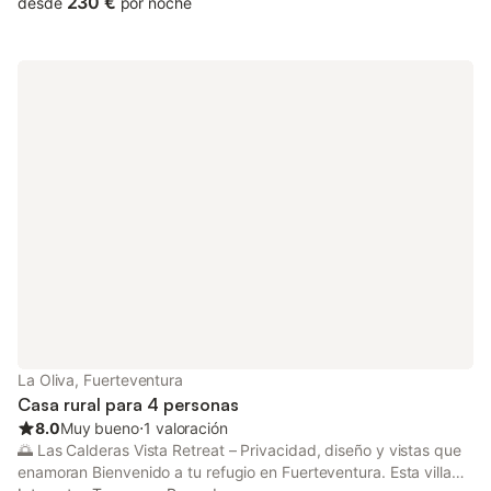
230 €
desde
por noche
adicionales incluyen Wi-Fi de alta velocidad, aire acondicionado,
una lavadora, así como una smart TV. También hay una cuna y
una trona disponibles por un suplemento. La zona exterior
privada incluye una piscina, una bañera de hidromasaje, un
jardín, una terraza descubierta, una barbacoa y una ducha
exterior. Hay aparcamiento disponible en la propiedad. Hay
aparcamiento gratuito disponible en la calle. No se admiten
mascotas. No se permiten fiestas/eventos. No se permiten
ruidos fuertes de 10 pm a 9 am. El Wi-Fi es apto para
videollamadas. Hay cámaras de vigilancia en el exterior de la
propiedad. Si se solicita, la piscina puede ser climatizada por un
suplemento.
La Oliva, Fuerteventura
Casa rural para 4 personas
8.0
Muy bueno
⋅
1 valoración
🌅 Las Calderas Vista Retreat – Privacidad, diseño y vistas que
enamoran Bienvenido a tu refugio en Fuerteventura. Esta villa