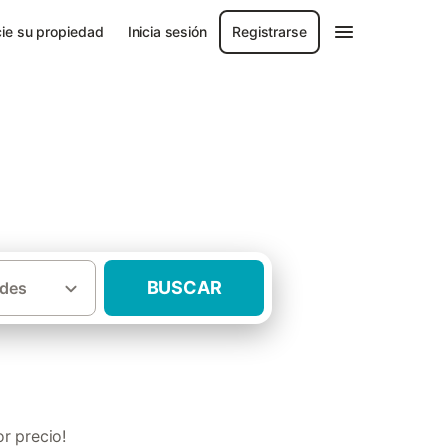
ie su propiedad
Inicia sesión
Registrarse
BUSCAR
des
·
es
Casas rurales con mascota Canarias
r precio!