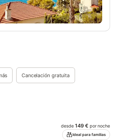
vistas al Roque Bentayga, las puestas de
 en
sol y el pueblo de Tejeda. Ubicados en un
la Playa
entorno tranquilo ideal para observar
 en
estrellas, estarás cerca del transporte
e Gran
público para explorar la zona con
he de la
facilidad. Hay varias plazas de
aparcamiento compartidas disponibles. Se
admite 1 mascota y se permite fumar. No
se permiten eventos. El self check-in está
disponible para mayor comodidad.
más
Cancelación gratuita
149 €
desde
por noche
Ideal para familias