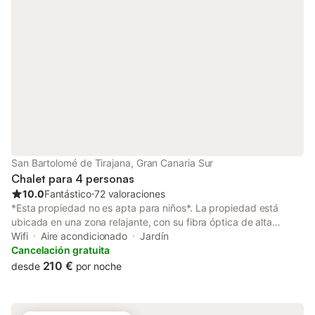
garaje, así como aparcamiento gratuito en la calle. No se
permiten fiestas y está prohibido fumar dentro de la casa.
San Bartolomé de Tirajana, Gran Canaria Sur
Chalet para 4 personas
10.0
Fantástico
⋅
72 valoraciones
*Esta propiedad no es apta para niños*. La propiedad está
ubicada en una zona relajante, con su fibra óptica de alta
velocidad y fiable a Internet, es el entorno ideal para los
Wifi
Aire acondicionado
Jardín
trabajadores a distancia. Las Terrazas Villa 3 está situada en un
Cancelación gratuita
exclusivo complejo con campo de golf en El Salobre y goza de
210 €
desde
por noche
vistas al mar y a la montaña. La moderna casa de 2 plantas con
habitaciones luminosas consta de un salón/comedor, una cocina
bien equipada con lavavajillas, 2 dormitorios y 2 cuartos de