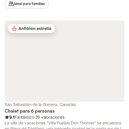
El interior presenta un estilo rústico y auténtico, con mobiliario
Ideal para familias
tradicional de la isla tal como se aprecia en las fotos del
anuncio. Es un alojamiento pensado para quienes buscan una
experiencia genuina y desconectada, donde las impresionantes
vistas al mar, la piscina privada y el paisaje natural son los
Anfitrión estrella
verdaderos protagonistas. Entre las comodidades encontraréis
Wi-Fi de alta velocidad (apto para videollamadas), TV, lavadora
y 1 cuna. Tened en cuenta que no hay aire acondicionado. En el
exterior disfrutaréis de piscina privada, terrazas cubiertas y al
aire libre, jardín privado y barbacoa. Las lámparas colgantes de
la terraza son decorativas y están desconectadas por
seguridad. Hay aparcamiento en la propiedad. No se admiten
mascotas. Se recomienda coche para recorrer la zona. No se
permiten eventos. La propiedad aplica prácticas sostenibles,
como reciclaje y medidas de ahorro de agua y energía. La
propiedad forma parte de una gran finca privada de 20
hectáreas, donde conviven unas 10 casas en total. La piscina y
el jardín son de uso exclusivo. Al tratarse de un entorno rur
San Sebastián de la Gomera, Canarias
Chalet para 6 personas
9.1
Fantástico
⋅
26 valoraciones
La villa de vacaciones "Villa Pueblo Don Thomas" se encuentra
en Playa de Santiago, una pequeña ciudad en la costa sur de la