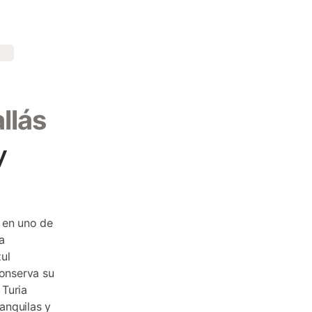
llás
y
 en uno de
a
ul
conserva su
 Turia
anquilas y