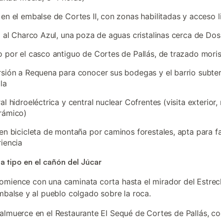
en el embalse de Cortes II, con zonas habilitadas y acceso l
a al Charco Azul, una poza de aguas cristalinas cerca de Do
 por el casco antiguo de Cortes de Pallás, de trazado mori
sión a Requena para conocer sus bodegas y el barrio subte
lla
al hidroeléctrica y central nuclear Cofrentes (visita exterior,
rámico)
en bicicleta de montaña por caminos forestales, apta para f
iencia
a tipo en el cañón del Júcar
comience con una caminata corta hasta el mirador del Estrec
embalse y al pueblo colgado sobre la roca.
 almuerce en el Restaurante El Sequé de Cortes de Pallás, co