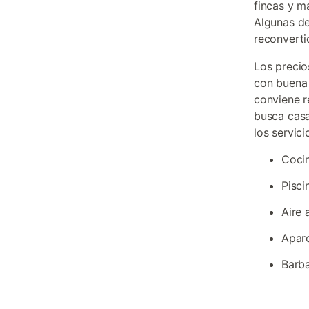
fincas y m
Algunas d
reconverti
Los precio
con buena 
conviene r
busca casa
los servic
Cocin
Pisci
Aire 
Aparc
Barba