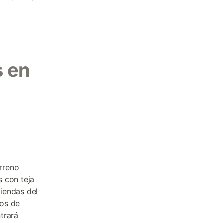
s en
erreno
s con teja
iendas del
los de
trará