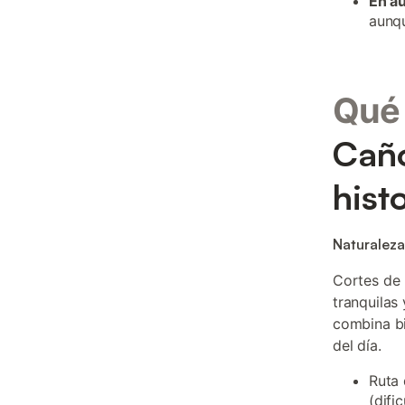
En a
aunqu
Qué 
Caño
hist
Naturaleza
Cortes de 
tranquilas
combina b
del día.
Ruta 
(difi