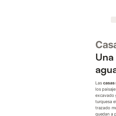
Casa
Una 
agua
Las
casas 
los paisaje
excavado g
turquesa e
trazado mo
quedan a p