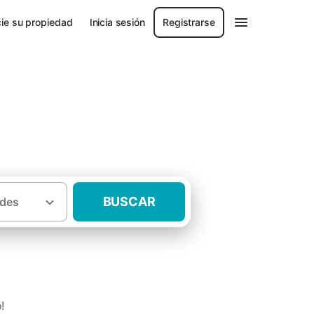
ie su propiedad
Inicia sesión
Registrarse
BUSCAR
des
·
lencia
Casas rurales en Cortes de Pallás
!