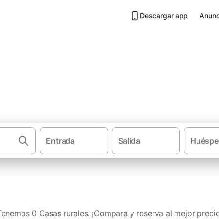
Descargar app
Anunc
ortes de Pallás
Entrada
Salida
Huéspe
·
·
Casas rurales
Comunidad Valenciana
Provincia de Va
Tenemos 0 Casas rurales. ¡Compara y reserva al mejor precio