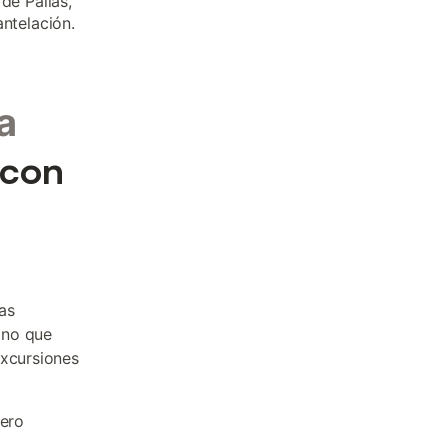
de Pallás,
ntelación.
a
 con
as
ino que
excursiones
dero