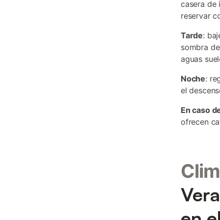
casera de 
reservar c
Tarde
: ba
sombra de 
aguas suel
Noche
: re
el descens
En caso de
ofrecen ca
Clim
Vera
en el