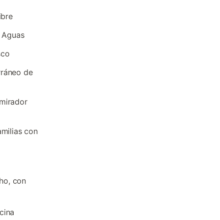
ibre
s Aguas
sco
rráneo de
 mirador
amilias con
ho, con
cina