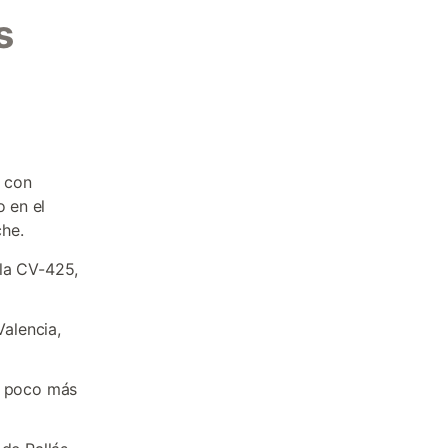
s
, con
o en el
che.
 la CV-425,
Valencia,
 a poco más