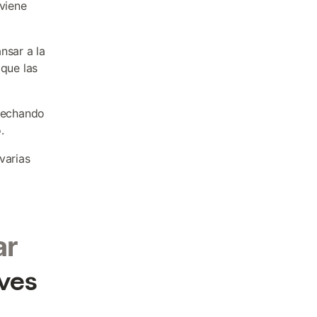
nviene
nsar a la
 que las
ovechando
.
varias
ar
ves