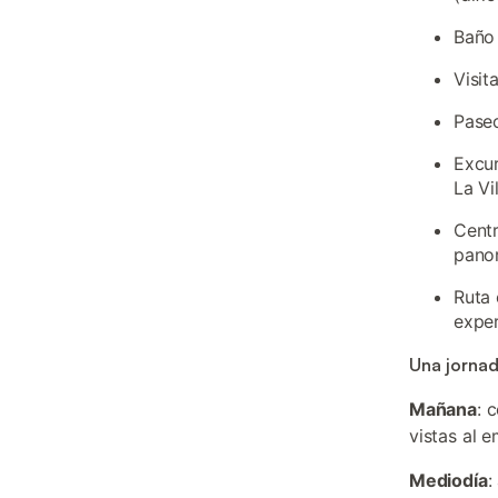
Baño 
Visit
Paseo
Excur
La Vi
Centr
pano
Ruta 
exper
Una jornad
Mañana
: 
vistas al 
Mediodía
: