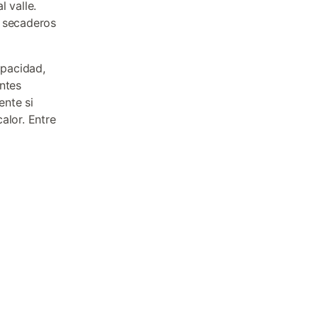
 valle.
 secaderos
apacidad,
ntes
ente si
alor. Entre