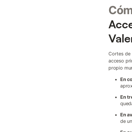
Cómo
Acce
Vale
Cortes de P
acceso pri
propio muni
En c
apro
En tr
queda
En a
de un