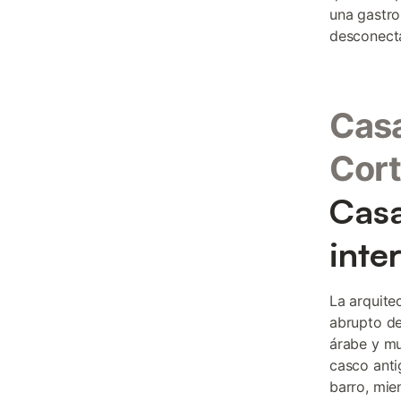
una gastro
desconecta
Casa
Cort
Casa
inte
La arquite
abrupto de
árabe y mu
casco anti
barro, mie