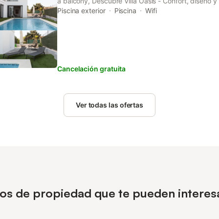
a balcony, Descubre Villa Oasis - Confort, diseño y
Valencia is located in Chiva.
Piscina exterior
Piscina
Wifi
Cancelación gratuita
Ver todas las ofertas
ipos de propiedad que te pueden interes