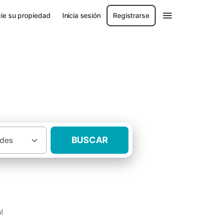
ie su propiedad
Inicia sesión
Registrarse
BUSCAR
des
·
de Valencia
Casas rurales Hoya de Buñol
!