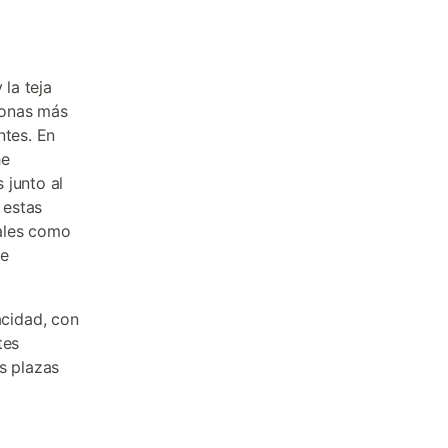
 la teja
 zonas más
ntes. En
he
 junto al
 estas
ales como
te
cidad, con
tes
s plazas