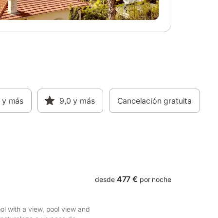
cogedor
cuidado **jardín**, perfecta para disfrutar
lajarte
del clima mediterráneo en un ambiente
omedor
exclusivo. La parcela incluye **plaza de
 La
aparcamiento interior**, proporcionando
comodidad y seguridad para los
e todo lo
vehículos. Una vivienda ideal para
ciosas
**familias y grupos de amigos** que
buscan amplitud, privacidad y una
taciones
excelente calidad de vida en una de las
a con
zonas residenciales más apreciadas de
• (3x)
y más
Calicanto. **Características principales:**
9,0
y más
Cancelación gratuita
mbién con
* 4 dormitorios * 3 baños completos * 1
• 1 aseo
aseo * 2 cocinas * Aire acondicionado *
rcanos:
Piscina privada * Jardín * Aparcamiento
 cerca de
interior en parcela * Entorno residencial
tranquilo * Ideal para familias y amigos.
477 €
desde
por noche
l with a view, pool view and