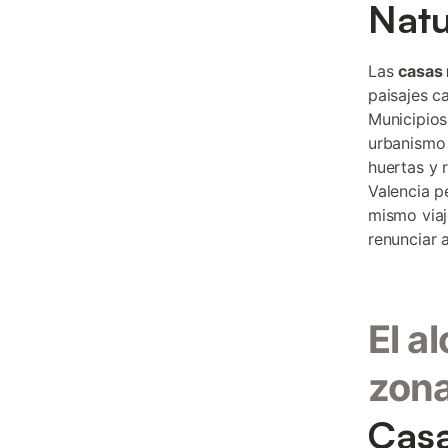
Natu
Las
casas 
paisajes c
Municipios
urbanismo 
huertas y 
Valencia p
mismo viaj
renunciar 
El a
zon
Casa