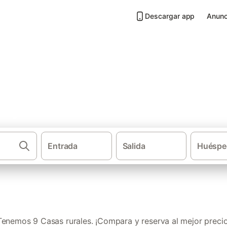
Descargar app
Anunc
Hoya de Buñol
Entrada
Salida
Huéspe
·
·
Casas rurales
Comunidad Valenciana
Provincia 
Tenemos 9 Casas rurales. ¡Compara y reserva al mejor precio