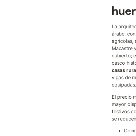
huer
La arquitec
árabe, con
agrícolas,
Macastre y
cubierto; 
casco hist
casas rura
vigas de m
equipadas
El precio 
mayor disp
festivos c
se reducen
Cocin