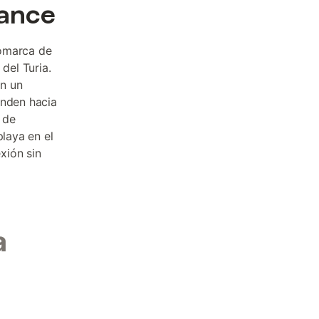
cance
comarca de
del Turia.
n un
enden hacia
 de
playa en el
xión sin
a