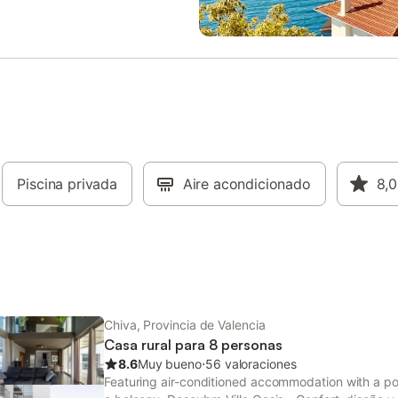
 (early check-in bajo solicitud).
comunes llenas de luz, con un a
 el código de la cajita ese mismo
espacio de estar donde puedes re
ontacto del propietario.
junto a la chimenea y un gran c
onamos las comodidades básicas
ideal para reunir a toda la familia.
primeros días de estancia:
cocina totalmente equipada con
 de gel de ducha, champú,
electrodomésticos modernos tien
pel higiénico, papel de cocina,
que necesitas para preparar deli
productos para lavar la vajilla y
comidas para tus seres queridos.
basura. Si necesita limpieza o
Dormitorios y Baños : • (3x) Habi
cama adicional durante la
con cama doble y litera, cada un
, háganoslo saber y estaremos
Piscina privada
Aire acondicionado
baño en suite con ducha y aseo. 
8,0
os de proveerlas a un cargo
Habitaciones con dos literas, ta
. Hay una política de tolerancia
baño en suite con ducha y aseo. 
 fumar en la propiedad, pero los
separado. Lugares de interés ce
s pueden fumar en los espacios
La villa está idealmente ubicada
s de la vivienda si cuen
varia
Chiva, Provincia de Valencia
Casa rural para 8 personas
8.6
Muy bueno
⋅
56 valoraciones
Featuring air-conditioned accommodation with a poo