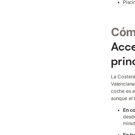
Pisci
Cómo
Acce
prin
La Costera
Valenciana
coche es e
aunque el t
En c
desde
minut
En tr