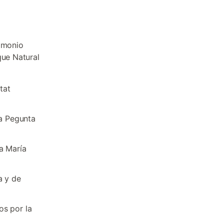
rimonio
que Natural
tat
la Pegunta
a María
a y de
os por la