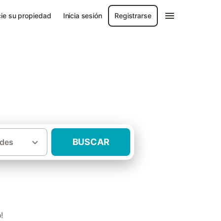
ie su propiedad
Inicia sesión
Registrarse
BUSCAR
des
·
ia de Valencia
Casas rurales La Costera
!