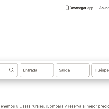
Descargar app
Anunc
La Costera
Entrada
Salida
Huéspe
·
·
Casas rurales
Comunidad Valenciana
Provinc
Tenemos 6 Casas rurales. ¡Compara y reserva al mejor precio