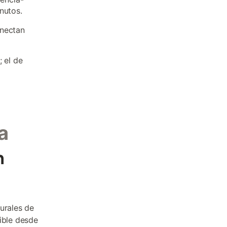
nutos.
onectan
 el de
a
n
urales de
ible desde