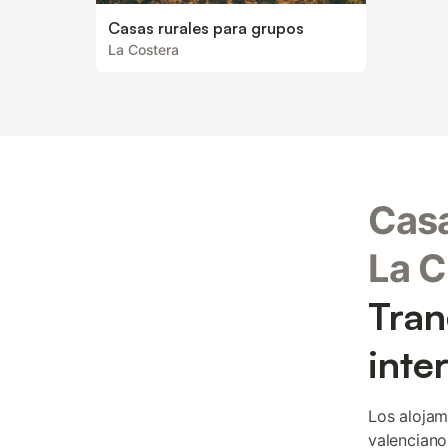
Casas rurales para grupos
La Costera
Casa
La C
Tran
inte
Los alojam
valenciano