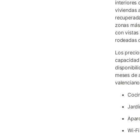
interiores
viviendas 
recuperada
zonas más 
con vistas
rodeadas d
Los precio
capacidad 
disponibil
meses de a
valenciano
Cocin
Jardí
Aparc
Wi-Fi