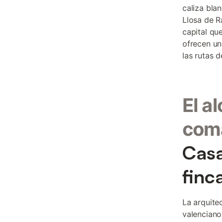
caliza bla
Llosa de R
capital qu
ofrecen un
las rutas 
El a
com
Casa
finc
La arquitec
valenciano