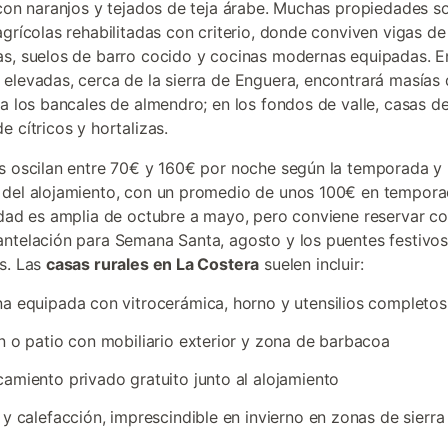
 con naranjos y tejados de teja árabe. Muchas propiedades s
agrícolas rehabilitadas con criterio, donde conviven vigas d
s, suelos de barro cocido y cocinas modernas equipadas. E
elevadas, cerca de la sierra de Enguera, encontrará masías 
 a los bancales de almendro; en los fondos de valle, casas d
e cítricos y hortalizas.
s oscilan entre 70€ y 160€ por noche según la temporada y 
del alojamiento, con un promedio de unos 100€ en temporad
idad es amplia de octubre a mayo, pero conviene reservar c
ntelación para Semana Santa, agosto y los puentes festivo
s. Las
casas rurales en La Costera
suelen incluir:
a equipada con vitrocerámica, horno y utensilios completos
n o patio con mobiliario exterior y zona de barbacoa
amiento privado gratuito junto al alojamiento
 y calefacción, imprescindible en invierno en zonas de sierra