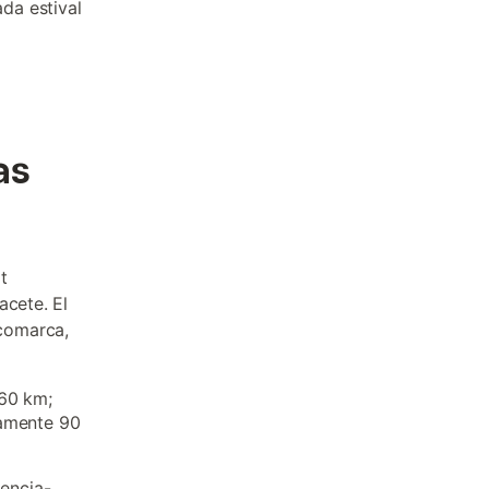
da estival
as
t
acete. El
comarca,
 60 km;
damente 90
lencia-