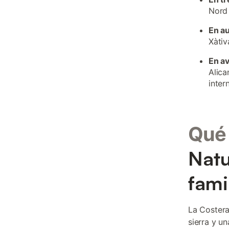
Nord 
En a
Xàtiv
En a
Alica
inter
Qué 
Natu
fami
La Costera
sierra y u