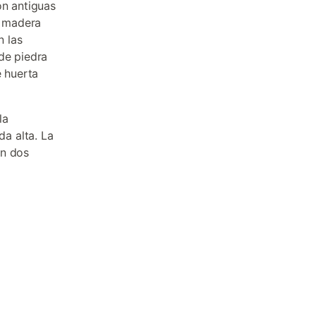
on antiguas
e madera
n las
de piedra
e huerta
la
a alta. La
on dos
s