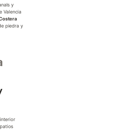
anals y
e Valencia
 Costera
de piedra y
a
y
interior
patios