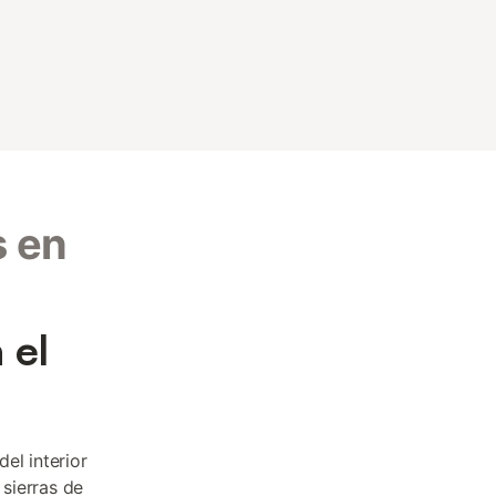
s en
 el
el interior
sierras de