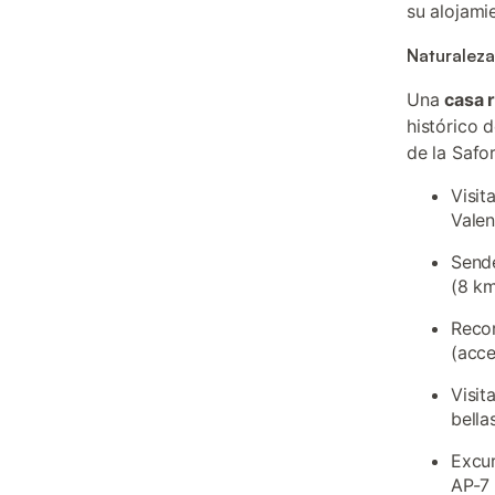
su alojamie
Naturaleza,
Una
casa 
histórico 
de la Safo
Visit
Valen
Sende
(8 km
Recor
(acce
Visit
bella
Excur
AP-7