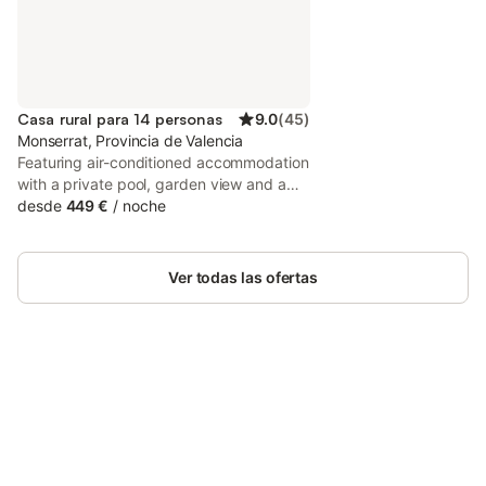
Casa rural para 14 personas
9.0
(
45
)
Monserrat, Provincia de Valencia
Featuring air-conditioned accommodation
with a private pool, garden view and a
patio, Beautiful Villa with huge private
desde
449 €
/
noche
pool and vineyard view is located in
Valencia.
Ver todas las ofertas
Ahorra hasta un 10% en muchos
Inicia sesión
alojamientos con tu cuenta.