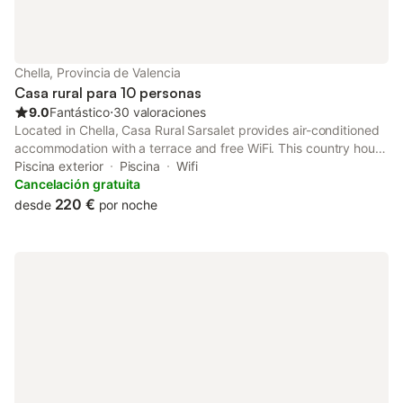
Chella, Provincia de Valencia
Casa rural para 10 personas
9.0
Fantástico
⋅
30 valoraciones
Located in Chella, Casa Rural Sarsalet provides air-conditioned
accommodation with a terrace and free WiFi. This country house
has a private pool and a garden. The country house features
Piscina exterior
Piscina
Wifi
facilities for disabled guests.
Cancelación gratuita
220 €
desde
por noche