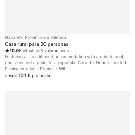
Navarrés, Provincia de Valencia
Casa rural para 20 personas
10.0
Fantástico
⋅
3 valoraciones
Featuring air-conditioned accommodation with a private pool,
pool view and a patio, Villa española, Casa del Nene is located
in Navarrés. This property offers access to a balcony, free
Piscina exterior
Piscina
Wifi
private parking and free WiFi.
101 €
desde
por noche