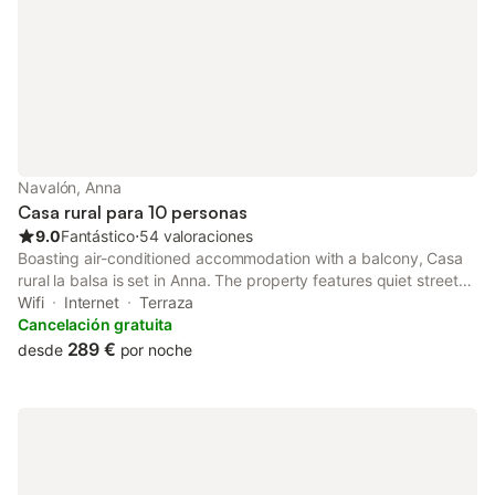
Navalón, Anna
Casa rural para 10 personas
9.0
Fantástico
⋅
54 valoraciones
Boasting air-conditioned accommodation with a balcony, Casa
rural la balsa is set in Anna. The property features quiet street
views. The holiday home offers a sun terrace, a 24-hour front
Wifi
Internet
Terraza
desk, and free WiFi is available throughout the property.
Cancelación gratuita
289 €
desde
por noche