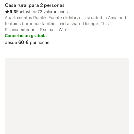
Casa rural para 2 personas
9.3
Fantástico
⋅
72 valoraciones
Apartamentos Rurales Fuente de Marzo is situated in Anna and
features barbecue facilities and a shared lounge. This
apartment has a private pool, a garden and free private
Piscina exterior
Piscina
Wifi
parking.
Cancelación gratuita
60 €
desde
por noche