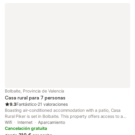
Bolbaite, Provincia de Valencia
Casa rural para 7 personas
9.3
Fantástico
⋅
21 valoraciones
Boasting air-conditioned accommodation with a patio, Casa
Rural Piker is set in Bolbaite. This property offers access to a
balcony, free private parking and free WiFi.
Wifi
Internet
Aparcamiento
Cancelación gratuita