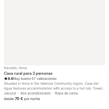
Navalón, Anna
Casa rural para 2 personas
8.6
Muy bueno
⋅
57 valoraciones
Situated in Anna in the Valencia Community region, Casa del
Agua features accommodation with access to a hot tub. Towels
and bed linen are available in the country house. The
Jacuzzi
Aire acondicionado
Ropa de cama
accommodation is non-smoking.
70 €
desde
por noche