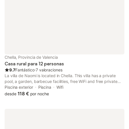
etc... todo incluido en nuestra casa de forma privada para
nuestros huéspedes. (Servicio de patio de verano, abierto en
temporada desde el mes de abril al mes de octubre ambos
incluidos, consultar fechas previamente).Es ideal para
escapadas, grupos de amigos con o sin hijos y celebraciones
familiares tales como cumpleaños, aniversarios de boda,
empresas. No se admiten fiestas ni despedidas de solteros.
Chella, Provincia de Valencia
Casa rural para 12 personas
9.7
Fantástico
⋅
7 valoraciones
La villa de Naomi is located in Chella. This villa has a private
pool, a garden, barbecue facilities, free WiFi and free private
parking.
Piscina exterior
Piscina
Wifi
118 €
desde
por noche