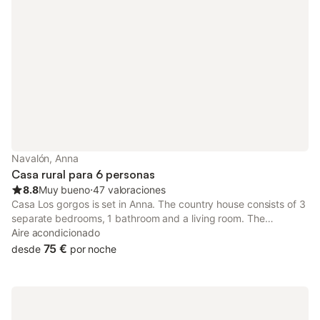
Navalón, Anna
Casa rural para 6 personas
8.8
Muy bueno
⋅
47 valoraciones
Casa Los gorgos is set in Anna. The country house consists of 3
separate bedrooms, 1 bathroom and a living room. The
accommodation is non-smoking. Guests at the country house
Aire acondicionado
will be able to enjoy activities in and around Anna, like hiking.
75 €
desde
por noche