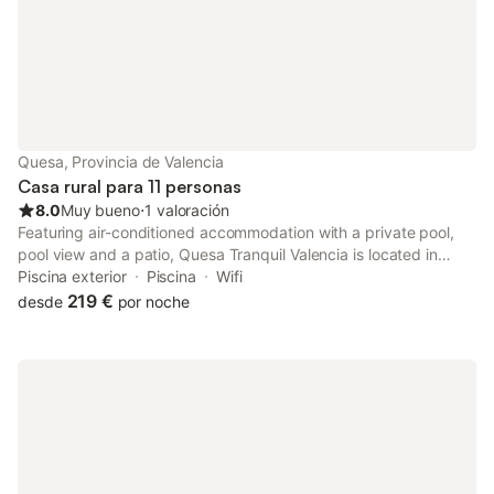
Quesa, Provincia de Valencia
Casa rural para 11 personas
8.0
Muy bueno
⋅
1 valoración
Featuring air-conditioned accommodation with a private pool,
pool view and a patio, Quesa Tranquil Valencia is located in
Quesa. This property offers access to a balcony, free private
Piscina exterior
Piscina
Wifi
parking and free WiFi.
219 €
desde
por noche