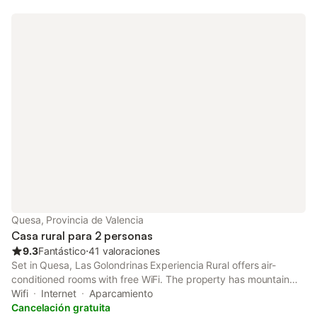
Quesa, Provincia de Valencia
Casa rural para 2 personas
9.3
Fantástico
⋅
41 valoraciones
Set in Quesa, Las Golondrinas Experiencia Rural offers air-
conditioned rooms with free WiFi. The property has mountain
and inner courtyard views. Guests can make use of a terrace. At
Wifi
Internet
Aparcamiento
the country house, units are equipped with bed linen and
Cancelación gratuita