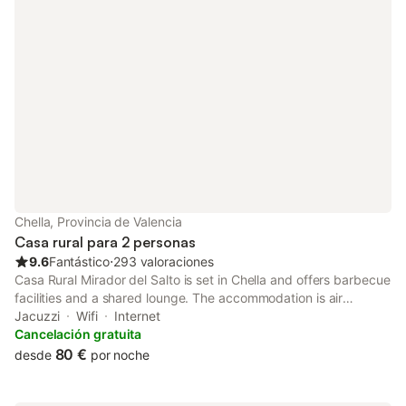
Chella, Provincia de Valencia
Casa rural para 2 personas
9.6
Fantástico
⋅
293 valoraciones
Casa Rural Mirador del Salto is set in Chella and offers barbecue
facilities and a shared lounge. The accommodation is air
conditioned and has a spa bath. The country house has a hot
Jacuzzi
Wifi
Internet
tub and a shared kitchen.
Cancelación gratuita
80 €
desde
por noche