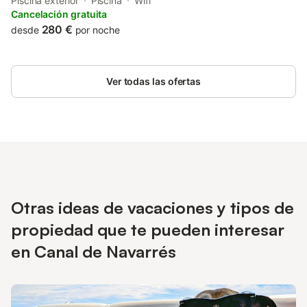
who drive. This chalet features a garden.
Piscina exterior
Piscina
Wifi
Cancelación gratuita
280 €
desde
por noche
Ver todas las ofertas
Otras ideas de vacaciones y tipos de
propiedad que te pueden interesar
en Canal de Navarrés