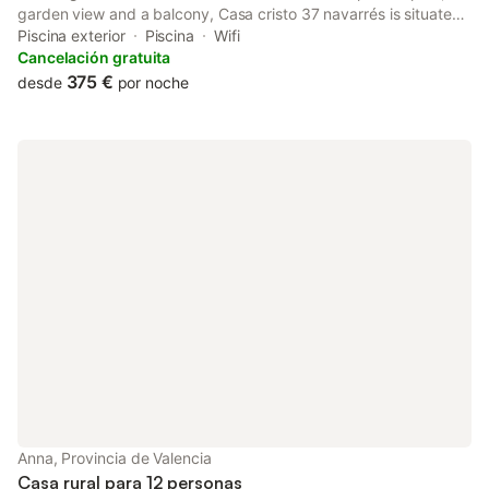
garden view and a balcony, Casa cristo 37 navarrés is situated
in Navarrés. This chalet features accommodation with a patio.
Piscina exterior
Piscina
Wifi
Free WiFi is provided throughout the property.
Cancelación gratuita
375 €
desde
por noche
Anna, Provincia de Valencia
Casa rural para 12 personas