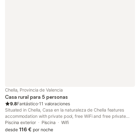
Chella, Provincia de Valencia
Casa rural para 5 personas
9.8
Fantástico
⋅
11 valoraciones
Situated in Chella, Casa en la naturaleza de Chella features
accommodation with private pool, free WiFi and free private
parking for guests who drive. The property features pool and
Piscina exterior
Piscina
Wifi
garden views.
116 €
desde
por noche