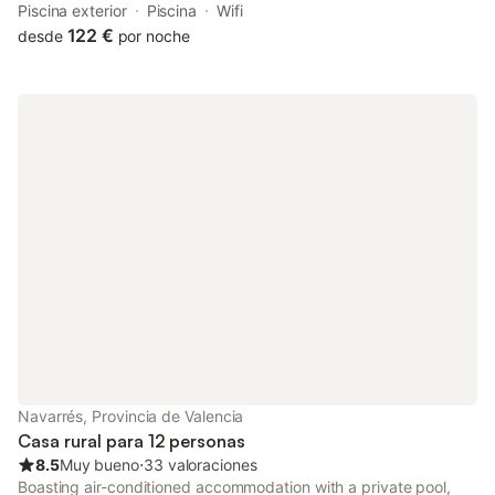
drive. With pool views, this accommodation features a patio.
Piscina exterior
Piscina
Wifi
122 €
desde
por noche
Navarrés, Provincia de Valencia
Casa rural para 12 personas
8.5
Muy bueno
⋅
33 valoraciones
Boasting air-conditioned accommodation with a private pool,