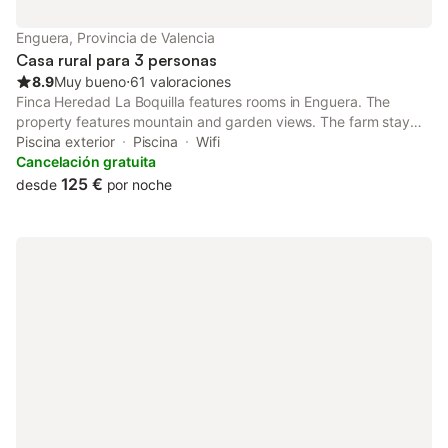
Enguera, Provincia de Valencia
Casa rural para 3 personas
8.9
Muy bueno
⋅
61 valoraciones
Finca Heredad La Boquilla features rooms in Enguera. The
property features mountain and garden views. The farm stay
offers a pool with a view, solarium and a shared kitchen.
Piscina exterior
Piscina
Wifi
Accommodation for disabled guests is also available at the
Cancelación gratuita
property.
125 €
desde
por noche