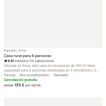
Navalón, Anna
Casa rural para 6 personas
9.6
Fantástico
⋅
34 valoraciones
Ubicada en Anna, esta casa de vacaciones de 160 m² tiene
capacidad para 6 personas distribuidas en 3 dormitorios y 2
baños. La propiedad se distribuye en varias plantas y cuenta
Terraza
Aire acondicionado
Televisión
con una estructura independiente, ofreciendo un espacio
Cancelación gratuita
privado para su estancia en esta región de España. El interior
155 €
desde
por noche
incluye una zona de estar con chimenea, sofá y televisión de
pantalla plana, además de una cocina equipada con horno,
fogones, microondas, frigorífico y cafetera. Para mayor
comodidad, la vivienda dispone de lavadora, aire