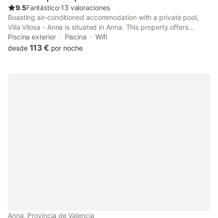
9.5
Fantástico
⋅
13 valoraciones
Boasting air-conditioned accommodation with a private pool,
Villa Vilosa - Anna is situated in Anna. This property offers
access to a patio, darts, free private parking and free WiFi.
Piscina exterior
Piscina
Wifi
113 €
desde
por noche
Anna, Provincia de Valencia