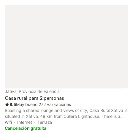
Játiva, Provincia de Valencia
Casa rural para 2 personas
8.5
Muy bueno
⋅
272 valoraciones
Boasting a shared lounge and views of city, Casa Rural Xàtiva is
situated in Xàtiva, 49 km from Cullera Lighthouse. There is a
private entrance at the country house for the convenience of
Wifi
Internet
Terraza
those who stay.
Cancelación gratuita