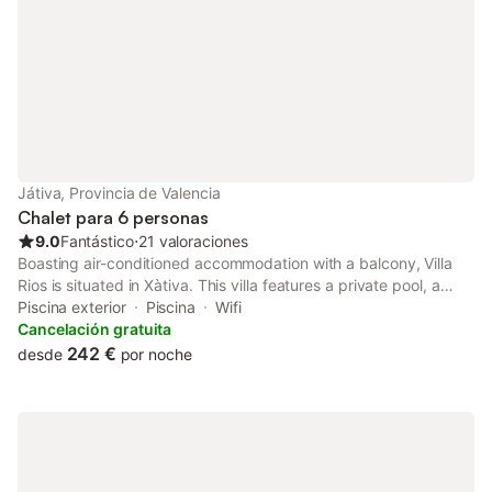
Játiva, Provincia de Valencia
Chalet para 6 personas
9.0
Fantástico
⋅
21 valoraciones
Boasting air-conditioned accommodation with a balcony, Villa
Rios is situated in Xàtiva. This villa features a private pool, a
garden, barbecue facilities, free WiFi and free private parking.
Piscina exterior
Piscina
Wifi
Cancelación gratuita
242 €
desde
por noche