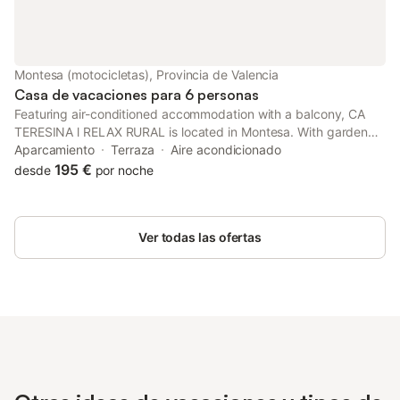
Montesa (motocicletas), Provincia de Valencia
Casa de vacaciones para 6 personas
Featuring air-conditioned accommodation with a balcony, CA
TERESINA l RELAX RURAL is located in Montesa. With garden
views, this accommodation provides a patio. The holiday home
Aparcamiento
Terraza
Aire acondicionado
has facilities for disabled guests.
195 €
desde
por noche
Ver todas las ofertas