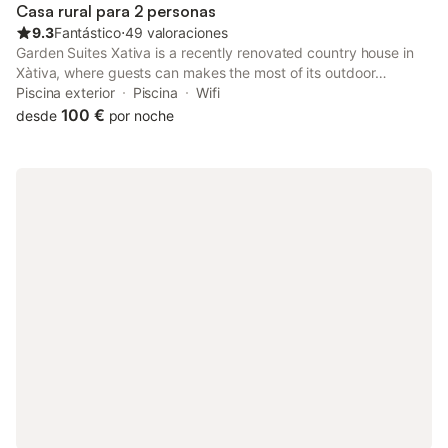
distancia a pie.
Casa rural para 2 personas
9.3
Fantástico
⋅
49 valoraciones
Garden Suites Xativa is a recently renovated country house in
Xàtiva, where guests can makes the most of its outdoor
swimming pool, garden and shared lounge. This country house
Piscina exterior
Piscina
Wifi
offers air-conditioned accommodation with a terrace.
100 €
desde
por noche