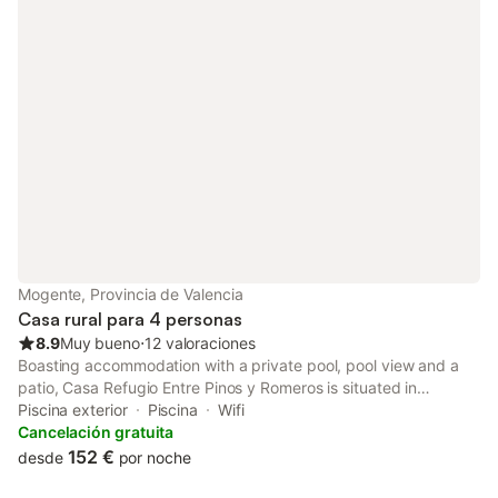
Mogente, Provincia de Valencia
Casa rural para 4 personas
8.9
Muy bueno
⋅
12 valoraciones
Boasting accommodation with a private pool, pool view and a
patio, Casa Refugio Entre Pinos y Romeros is situated in
Mogente. This property offers access to a balcony, free private
Piscina exterior
Piscina
Wifi
parking and free WiFi.
Cancelación gratuita
152 €
desde
por noche