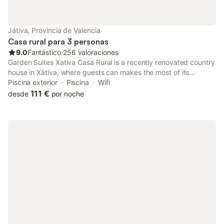
Játiva, Provincia de Valencia
Casa rural para 3 personas
9.0
Fantástico
⋅
256 valoraciones
Garden Suites Xativa Casa Rural is a recently renovated country
house in Xàtiva, where guests can makes the most of its
outdoor swimming pool, garden and shared lounge. With garden
Piscina exterior
Piscina
Wifi
views, this accommodation offers a patio.
111 €
desde
por noche