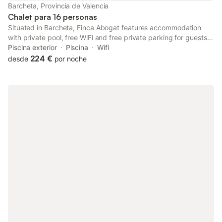
Barcheta, Provincia de Valencia
Chalet para 16 personas
Situated in Barcheta, Finca Abogat features accommodation
with private pool, free WiFi and free private parking for guests
who drive. With pool views, this accommodation provides a
Piscina exterior
Piscina
Wifi
patio.
224 €
desde
por noche