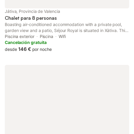
Játiva, Provincia de Valencia
Chalet para 8 personas
Boasting air-conditioned accommodation with a private pool,
garden view and a patio, Séjour Royal is situated in Xàtiva. This
villa features a garden. Free WiFi is available throughout the
Piscina exterior
Piscina
Wifi
property and Cullera Lighthouse is 47 km away.
Cancelación gratuita
146 €
desde
por noche