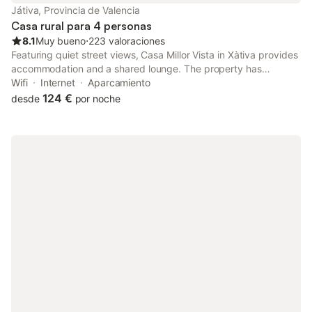
Játiva, Provincia de Valencia
Casa rural para 4 personas
8.1
Muy bueno
⋅
223 valoraciones
Featuring quiet street views, Casa Millor Vista in Xàtiva provides
accommodation and a shared lounge. The property has
mountain and city views. Boasting family rooms, this property
Wifi
Internet
Aparcamiento
also provides guests with a children's playground.
124 €
desde
por noche