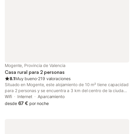
Mogente, Provincia de Valencia
Casa rural para 2 personas
8.1
Muy bueno
⋅
219 valoraciones
Situado en Mogente, este alojamiento de 10 m² tiene capacidad
para 2 personas y se encuentra a 3 km del centro de la ciudad.
La propiedad cuenta con un dormitorio con cama de
Wifi
Internet
Aparcamiento
matrimonio, un baño y acceso a un jardín y terraza, ofreciendo
67 €
desde
por noche
un espacio funcional para su estancia. En el interior, encontrará
calefacción, WiFi en todas las instalaciones y un ventilador para
su comodidad. La distribución incluye un baño privado
equipado con ducha, secador de pelo y artículos de aseo. Para
las familias, la propiedad ofrece una zona de juegos interior y