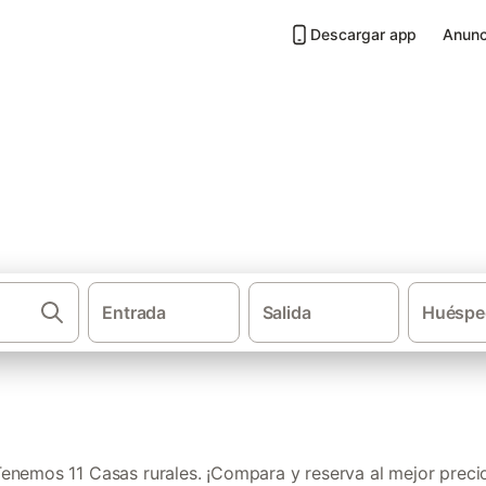
Descargar app
Anunc
Meis
Entrada
Salida
Huéspe
·
·
Casas rurales
Galicia
Prov
enemos 11 Casas rurales. ¡Compara y reserva al mejor preci