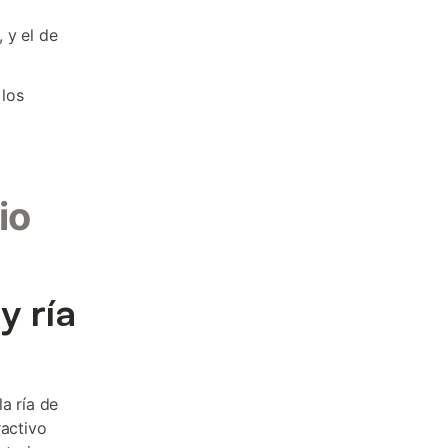
 y el de
 los
io
y ría
a ría de
ractivo