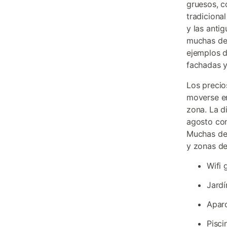
gruesos, c
tradiciona
y las anti
muchas de 
ejemplos d
fachadas y
Los precio
moverse en
zona. La d
agosto con
Muchas de
y zonas de
Wifi 
Jardí
Aparc
Pisci