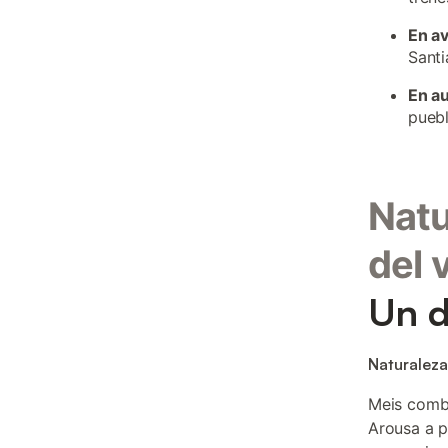
En a
Santi
En a
puebl
Natu
del 
Un d
Naturaleza
Meis combi
Arousa a p