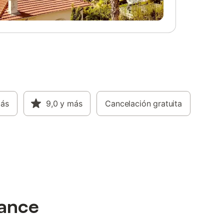
más
9,0
y más
Cancelación gratuita
cance