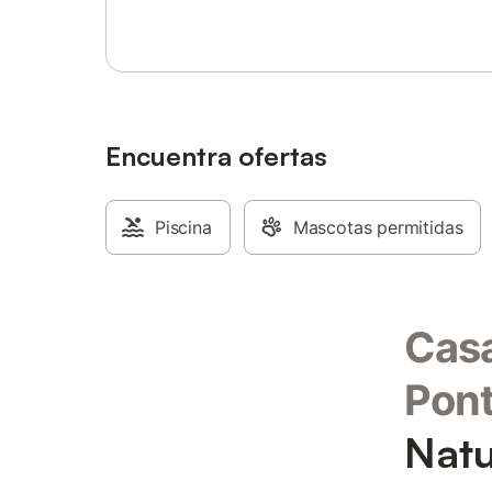
madera o 
exterior,
barbacoa 
libre. La
en las in
aunque l
Lugares d
Encuentra ofertas
IMPACTO 
encuentra
Meis est
Piscina
Mascotas permitidas
las plant
por escal
Casa
Pon
Natu