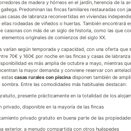
orredores de madera y hórreos en el jardín, herencia de la ar
l gallega. Predominan las fincas familiares restauradas con ja
guas casas de labranza reconvertidas en viviendas independi
ellas rodeadas de viñedos o huertas. También encontrará 
e casonas con más de un siglo de historia, como las que co
 elementos originales de comienzos del siglo XX.
s varían según temporada y capacidad, con una oferta que 
tre 70€ y 160€ por noche en las fincas y casas de labranza
isponibilidad es más amplia de octubre a mayo, mientras que 
centran la mayor demanda y conviene reservar con antelaci
 estas
casas rurales con piscina
disponen también de amplio
 sombra. Entre las comodidades más habituales destacan:
gratuito, presente prácticamente en la totalidad de los aloja
n privado, disponible en la mayoría de las fincas
amiento privado gratuito en buena parte de las propiedade
na exterior, a menudo compartida con otros huéspedes