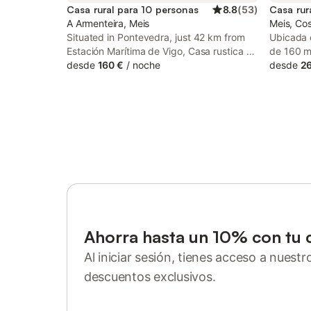
Casa rural para 10 personas
8.8
(
53
)
Casa rur
A Armenteira, Meis
Meis, Cos
Situated in Pontevedra, just 42 km from
Ubicada 
Estación Marítima de Vigo, Casa rustica o
de 160 m
busto features accommodation with an
desde
160 €
/
noche
personas
desde
2
outdoor swimming pool, an open-air bath,
explorar 
a garden and free WiFi.
encuentr
ciudad y 
playa est
equilibrio
locales y
se distri
con 3 dor
combinac
individua
La zona 
televisió
Ahorra hasta un 10% con tu 
la cocina
Al iniciar sesión, tienes acceso a nuest
de cocina
cafetera
descuentos exclusivos.
los servi
Inicia sesión o regístrate
lavadora 