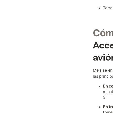
Terra
Cómo
Acce
avió
Meis se en
las princi
En c
minut
9.
En tr
trene