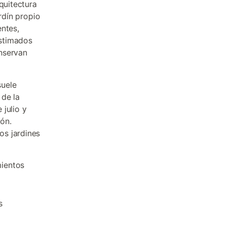
quitectura
rdín propio
entes,
estimados
nservan
suele
 de la
julio y
ón.
s jardines
mientos
s