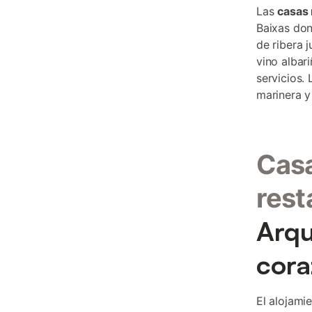
Las
casas 
Baixas don
de ribera 
vino albar
servicios.
marinera y
Casa
rest
Arqu
cora
El alojami