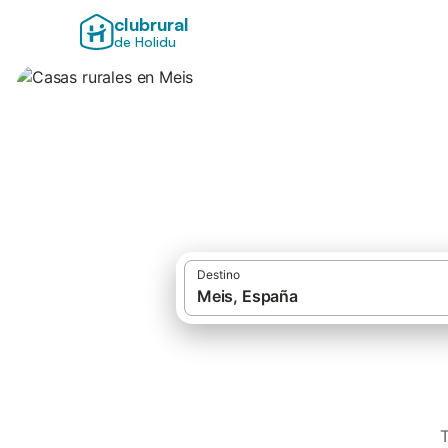
clubrural
de Holidu
Casas rurales en 
Destino
T