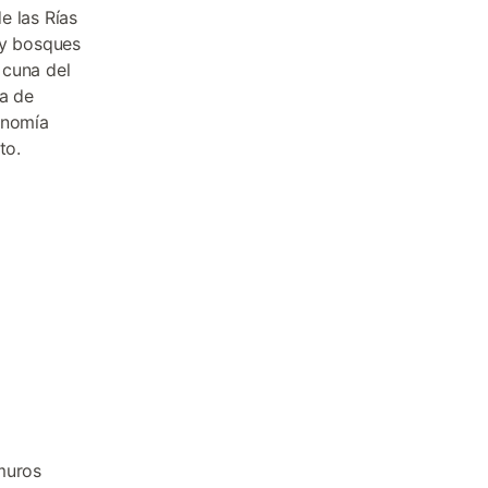
e las Rías
 y bosques
 cuna del
ta de
onomía
to.
muros