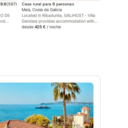
9.6
(
587
)
Casa rural para 8 personas
Meis, Costa de Galicia
LO DE
Located in Ribadumia, GALIHOST - Villa
and
Gandara provides accommodation with
oor
private pool, free WiFi and free private
desde
425 €
/
noche
errace.
parking for guests who drive.
nental or