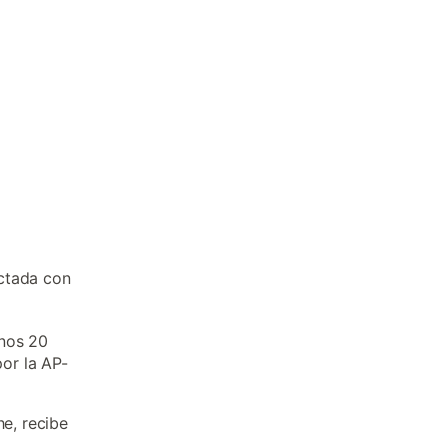
ectada con
unos 20
or la AP-
he, recibe