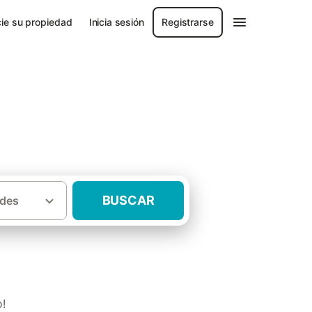
ie su propiedad
Inicia sesión
Registrarse
BUSCAR
des
·
incia de Pontevedra
Casas rurales Meis
o!