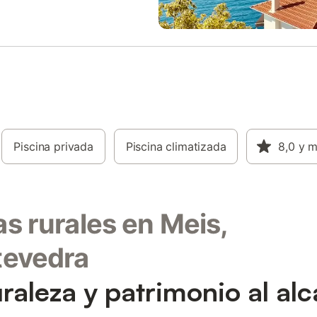
baldosa en todo el interior. En el
 encontrará un jardín privado con
para disfrutar de comidas al aire
 propiedad incluye aparcamiento
stalaciones; se admiten mascotas,
a casa es para no fumadores.
e interés como la Cafeteria
y la Cafetería Bruselas se
n a 900 m, y la localidad de
á a 2,5 km. Tenga en cuenta que
as superiores son accesibles solo
Piscina privada
Piscina climatizada
8,0
y 
eras.
s rurales en Meis,
tevedra
raleza y patrimonio al al